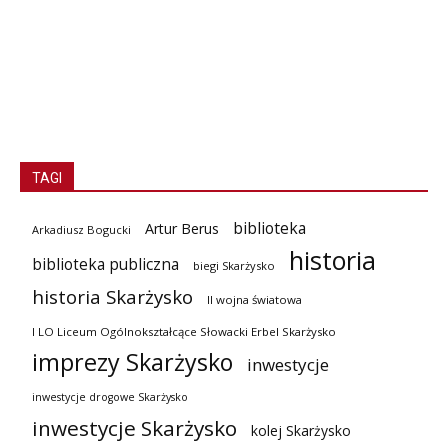
TAGI
biblioteka
Artur Berus
Arkadiusz Bogucki
historia
biblioteka publiczna
biegi Skarżysko
historia Skarżysko
II wojna światowa
I LO Liceum Ogólnokształcące Słowacki Erbel Skarżysko
imprezy Skarżysko
inwestycje
inwestycje drogowe Skarżysko
inwestycje Skarżysko
kolej Skarżysko