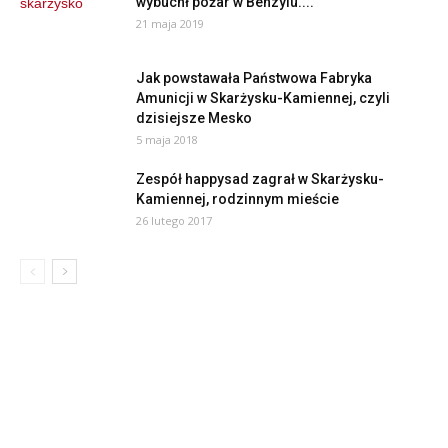
wybuchł pożar w Benzylu....
21 maja 2019
Jak powstawała Państwowa Fabryka
Amunicji w Skarżysku-Kamiennej, czyli
dzisiejsze Mesko
5 maja 2018
Zespół happysad zagrał w Skarżysku-
Kamiennej, rodzinnym mieście
26 lutego 2017