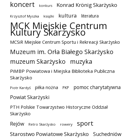
koncert
Konrad Krönig Skarżysko
konkurs
kultura
literatura
Krzysztof Myszka
książki
MCK Miejskie Centrum
Kultury Skarżysko
MCSiR Miejskie Centrum Sportu i Rekreacji Skarżysko
Muzeum im. Orła Białego Skarżysko
muzeum Skarżysko
muzyka
PiMBP Powiatowa i Miejska Biblioteka Publiczna
Skarżysko
pomoc charytatywna
piłka nożna
PKP
Piotr Kardyś
Powiat Skarżyski
PTH Polskie Towarzystwo Historyczne Oddział
Skarżysko
sport
Rejów
Retro Skarżysko
rowery
Starostwo Powiatowe Skarżysko
Suchedniów