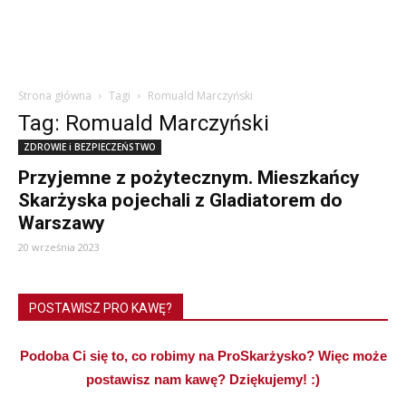
Strona główna
Tagi
Romuald Marczyński
Tag: Romuald Marczyński
ZDROWIE i BEZPIECZEŃSTWO
Przyjemne z pożytecznym. Mieszkańcy
Skarżyska pojechali z Gladiatorem do
Warszawy
20 września 2023
POSTAWISZ PRO KAWĘ?
Podoba Ci się to, co robimy na ProSkarżysko? Więc może
postawisz nam kawę? Dziękujemy! :)