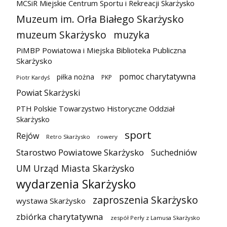
MCSiR Miejskie Centrum Sportu i Rekreacji Skarżysko
Muzeum im. Orła Białego Skarżysko
muzeum Skarżysko
muzyka
PiMBP Powiatowa i Miejska Biblioteka Publiczna
Skarżysko
pomoc charytatywna
piłka nożna
PKP
Piotr Kardyś
Powiat Skarżyski
PTH Polskie Towarzystwo Historyczne Oddział
Skarżysko
sport
Rejów
Retro Skarżysko
rowery
Starostwo Powiatowe Skarżysko
Suchedniów
UM Urząd Miasta Skarżysko
wydarzenia Skarżysko
zaproszenia Skarżysko
wystawa Skarżysko
zbiórka charytatywna
zespół Perły z Lamusa Skarżysko