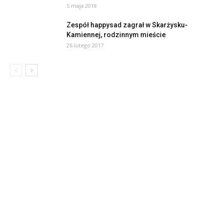
5 maja 2018
Zespół happysad zagrał w Skarżysku-
Kamiennej, rodzinnym mieście
26 lutego 2017