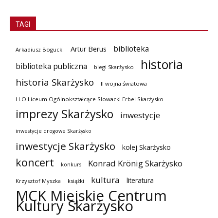
TAGI
biblioteka
Artur Berus
Arkadiusz Bogucki
historia
biblioteka publiczna
biegi Skarżysko
historia Skarżysko
II wojna światowa
I LO Liceum Ogólnokształcące Słowacki Erbel Skarżysko
imprezy Skarżysko
inwestycje
inwestycje drogowe Skarżysko
inwestycje Skarżysko
kolej Skarżysko
koncert
Konrad Krönig Skarżysko
konkurs
kultura
literatura
Krzysztof Myszka
książki
MCK Miejskie Centrum
Kultury Skarżysko