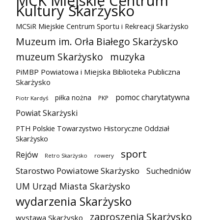
MCK Miejskie Centrum
Kultury Skarżysko
MCSiR Miejskie Centrum Sportu i Rekreacji Skarżysko
Muzeum im. Orła Białego Skarżysko
muzeum Skarżysko
muzyka
PiMBP Powiatowa i Miejska Biblioteka Publiczna
Skarżysko
pomoc charytatywna
piłka nożna
PKP
Piotr Kardyś
Powiat Skarżyski
PTH Polskie Towarzystwo Historyczne Oddział
Skarżysko
sport
Rejów
Retro Skarżysko
rowery
Starostwo Powiatowe Skarżysko
Suchedniów
UM Urząd Miasta Skarżysko
wydarzenia Skarżysko
zaproszenia Skarżysko
wystawa Skarżysko