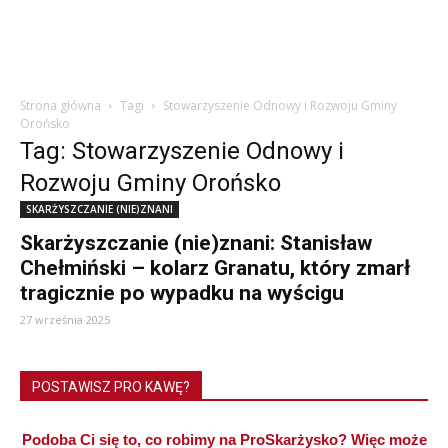
Strona główna
Tagi
Stowarzyszenie Odnowy i Rozwoju Gminy
Orońsko
Tag: Stowarzyszenie Odnowy i
Rozwoju Gminy Orońsko
SKARŻYSZCZANIE (NIE)ZNANI
Skarżyszczanie (nie)znani: Stanisław
Chełmiński – kolarz Granatu, który zmarł
tragicznie po wypadku na wyścigu
27 września 2025
POSTAWISZ PRO KAWĘ?
Podoba Ci się to, co robimy na ProSkarżysko? Więc może