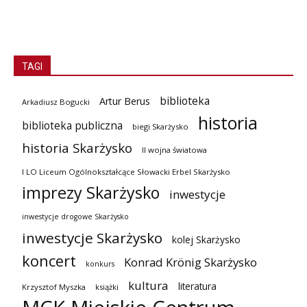
TAGI
biblioteka
Artur Berus
Arkadiusz Bogucki
historia
biblioteka publiczna
biegi Skarżysko
historia Skarżysko
II wojna światowa
I LO Liceum Ogólnokształcące Słowacki Erbel Skarżysko
imprezy Skarżysko
inwestycje
inwestycje drogowe Skarżysko
inwestycje Skarżysko
kolej Skarżysko
koncert
Konrad Krönig Skarżysko
konkurs
kultura
literatura
Krzysztof Myszka
książki