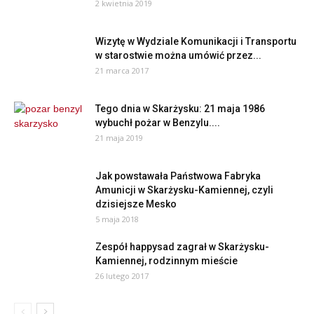
2 kwietnia 2019
Wizytę w Wydziale Komunikacji i Transportu
w starostwie można umówić przez...
21 marca 2017
Tego dnia w Skarżysku: 21 maja 1986
wybuchł pożar w Benzylu....
21 maja 2019
Jak powstawała Państwowa Fabryka
Amunicji w Skarżysku-Kamiennej, czyli
dzisiejsze Mesko
5 maja 2018
Zespół happysad zagrał w Skarżysku-
Kamiennej, rodzinnym mieście
26 lutego 2017