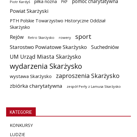
pomoc charytatywna
piłka nożna
PKP
Piotr Kardyś
Powiat Skarżyski
PTH Polskie Towarzystwo Historyczne Oddział
Skarżysko
sport
Rejów
Retro Skarżysko
rowery
Starostwo Powiatowe Skarżysko
Suchedniów
UM Urząd Miasta Skarżysko
wydarzenia Skarżysko
zaproszenia Skarżysko
wystawa Skarżysko
zbiórka charytatywna
zespół Perły z Lamusa Skarżysko
KATEGORIE
KONKURSY
LUDZIE