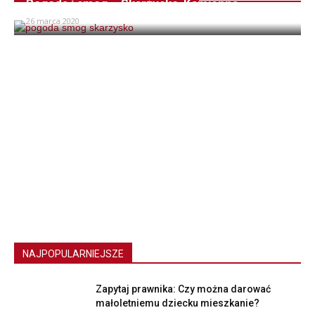
Pogoda i smog – Skarżysko-Kamienna
26 marca 2020
NAJPOPULARNIEJSZE
Zapytaj prawnika: Czy można darować
małoletniemu dziecku mieszkanie?