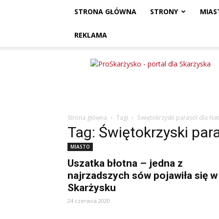
STRONA GŁÓWNA
STRONY
MIAS
REKLAMA
ProSkarżysko
Strona główna
Tagi
Świętokrzyski parasol dla Na
Tag: Świętokrzyski para
MIASTO
Uszatka błotna – jedna z
najrzadszych sów pojawiła się w
Skarżysku
24 czerwca 2020