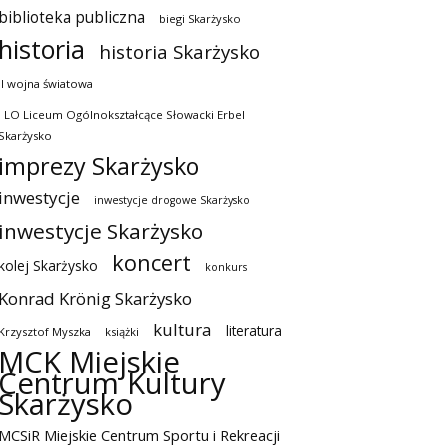
biblioteka publiczna
biegi Skarżysko
historia
historia Skarżysko
II wojna światowa
I LO Liceum Ogólnokształcące Słowacki Erbel
Skarżysko
imprezy Skarżysko
inwestycje
inwestycje drogowe Skarżysko
inwestycje Skarżysko
koncert
kolej Skarżysko
konkurs
Konrad Krönig Skarżysko
kultura
literatura
Krzysztof Myszka
książki
MCK Miejskie
Centrum Kultury
Skarżysko
MCSiR Miejskie Centrum Sportu i Rekreacji