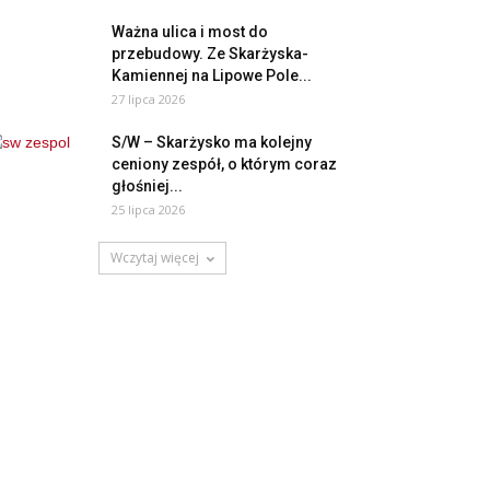
Ważna ulica i most do
przebudowy. Ze Skarżyska-
Kamiennej na Lipowe Pole...
27 lipca 2026
S/W – Skarżysko ma kolejny
ceniony zespół, o którym coraz
głośniej...
25 lipca 2026
Wczytaj więcej