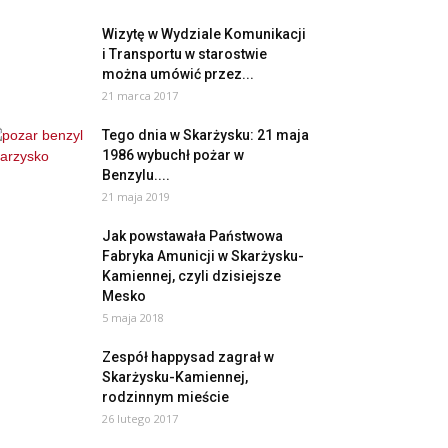
Wizytę w Wydziale Komunikacji
i Transportu w starostwie
można umówić przez...
21 marca 2017
Tego dnia w Skarżysku: 21 maja
1986 wybuchł pożar w
Benzylu....
21 maja 2019
Jak powstawała Państwowa
Fabryka Amunicji w Skarżysku-
Kamiennej, czyli dzisiejsze
Mesko
5 maja 2018
Zespół happysad zagrał w
Skarżysku-Kamiennej,
rodzinnym mieście
26 lutego 2017