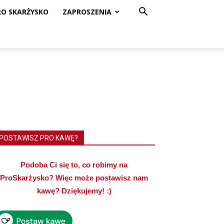
RO SKARŻYSKO
ZAPROSZENIA
POSTAWISZ PRO KAWĘ?
Podoba Ci się to, co robimy na
ProSkarżysko? Więc może postawisz nam
kawę? Dziękujemy! :)