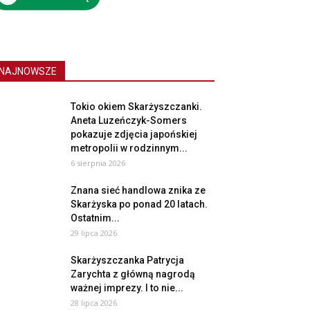
NAJNOWSZE
Tokio okiem Skarżyszczanki.
Aneta Luzeńczyk-Somers
pokazuje zdjęcia japońskiej
metropolii w rodzinnym...
6 sierpnia 2026
Znana sieć handlowa znika ze
Skarżyska po ponad 20 latach.
Ostatnim...
29 lipca 2026
Skarżyszczanka Patrycja
Zarychta z główną nagrodą
ważnej imprezy. I to nie...
28 lipca 2026