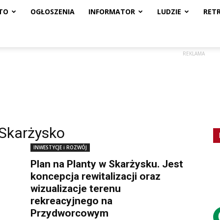
TO
OGŁOSZENIA
INFORMATOR
LUDZIE
RET
REKLAMA
 Skarżysko
INWESTYCJE i ROZWÓJ
Plan na Planty w Skarżysku. Jest
koncepcja rewitalizacji oraz
wizualizacje terenu
rekreacyjnego na
Przydworcowym