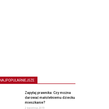
NAJPOPULARNIEJSZE
Zapytaj prawnika: Czy można
darować małoletniemu dziecku
mieszkanie?
2 kwietnia 2019