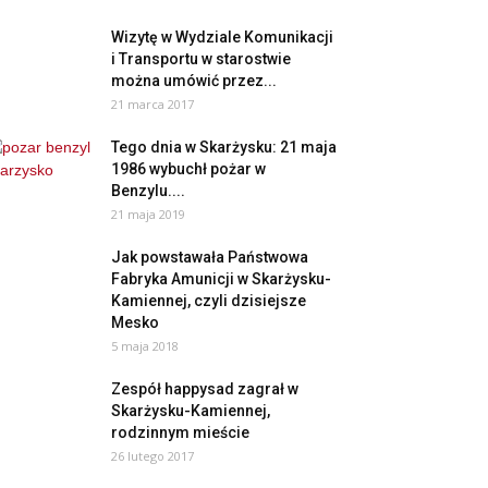
Wizytę w Wydziale Komunikacji
i Transportu w starostwie
można umówić przez...
21 marca 2017
Tego dnia w Skarżysku: 21 maja
1986 wybuchł pożar w
Benzylu....
21 maja 2019
Jak powstawała Państwowa
Fabryka Amunicji w Skarżysku-
Kamiennej, czyli dzisiejsze
Mesko
5 maja 2018
Zespół happysad zagrał w
Skarżysku-Kamiennej,
rodzinnym mieście
26 lutego 2017