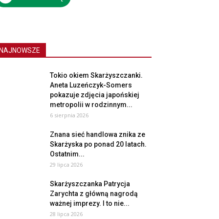
NAJNOWSZE
Tokio okiem Skarżyszczanki.
Aneta Luzeńczyk-Somers
pokazuje zdjęcia japońskiej
metropolii w rodzinnym...
6 sierpnia 2026
Znana sieć handlowa znika ze
Skarżyska po ponad 20 latach.
Ostatnim...
29 lipca 2026
Skarżyszczanka Patrycja
Zarychta z główną nagrodą
ważnej imprezy. I to nie...
28 lipca 2026