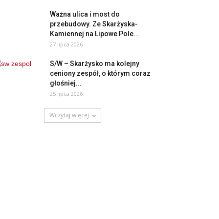
Ważna ulica i most do
przebudowy. Ze Skarżyska-
Kamiennej na Lipowe Pole...
27 lipca 2026
S/W – Skarżysko ma kolejny
ceniony zespół, o którym coraz
głośniej...
25 lipca 2026
Wczytaj więcej