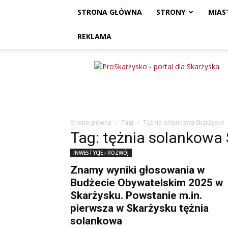
STRONA GŁÓWNA
STRONY
MIAS
REKLAMA
ProSkarżysko
Strona główna
Tagi
Tężnia solankowa Skarżysko
Tag: tężnia solankowa
INWESTYCJE i ROZWÓJ
Znamy wyniki głosowania w
Budżecie Obywatelskim 2025 w
Skarżysku. Powstanie m.in.
pierwsza w Skarżysku tężnia
solankowa