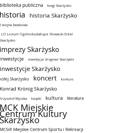
biblioteka publiczna
biegi Skarżysko
historia
historia Skarżysko
II wojna światowa
I LO Liceum Ogólnokształcące Słowacki Erbel
Skarżysko
imprezy Skarżysko
inwestycje
inwestycje drogowe Skarżysko
inwestycje Skarżysko
koncert
kolej Skarżysko
konkurs
Konrad Krönig Skarżysko
kultura
literatura
Krzysztof Myszka
książki
MCK Miejskie
Centrum Kultury
Skarżysko
MCSiR Miejskie Centrum Sportu i Rekreacji