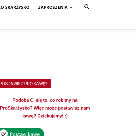
RO SKARŻYSKO
ZAPROSZENIA
POSTAWISZ PRO KAWĘ?
Podoba Ci się to, co robimy na
ProSkarżysko? Więc może postawisz nam
kawę? Dziękujemy! :)