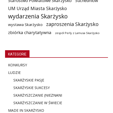
Starostwo Powiatowe Skarżysko
Suchedniów
UM Urząd Miasta Skarżysko
wydarzenia Skarżysko
zaproszenia Skarżysko
wystawa Skarżysko
zbiórka charytatywna
zespół Perły z Lamusa Skarżysko
KATEGORIE
KONKURSY
LUDZIE
SKARŻYSKIE PASJE
SKARŻYSKIE SUKCESY
SKARŻYSZCZANIE (NIE
ZNANI
SKARŻYSZCZANIE W ŚWIECIE
MADE IN SKARŻYSKO