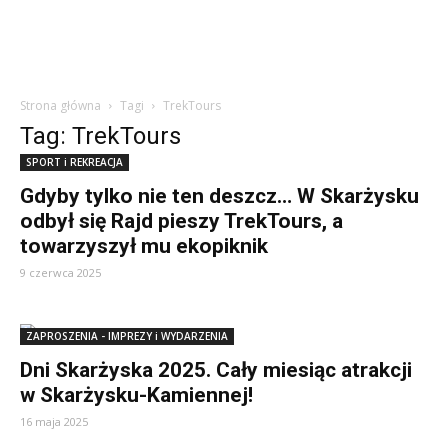
Strona główna
Tagi
TrekTours
Tag: TrekTours
SPORT i REKREACJA
Gdyby tylko nie ten deszcz… W Skarżysku
odbył się Rajd pieszy TrekTours, a
towarzyszył mu ekopiknik
9 czerwca 2025
ZAPROSZENIA - IMPREZY i WYDARZENIA
Dni Skarżyska 2025. Cały miesiąc atrakcji
w Skarżysku-Kamiennej!
16 maja 2025