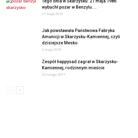
Tego dnia w Skarżysku: 21 maja 1986
wybuchł pożar w Benzylu....
21 maja 2019
Jak powstawała Państwowa Fabryka
Amunicji w Skarżysku-Kamiennej, czyli
dzisiejsze Mesko
5 maja 2018
Zespół happysad zagrał w Skarżysku-
Kamiennej, rodzinnym mieście
26 lutego 2017