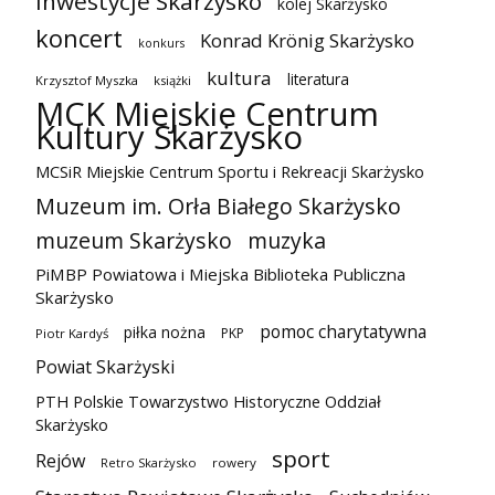
inwestycje Skarżysko
kolej Skarżysko
koncert
Konrad Krönig Skarżysko
konkurs
kultura
literatura
Krzysztof Myszka
książki
MCK Miejskie Centrum
Kultury Skarżysko
MCSiR Miejskie Centrum Sportu i Rekreacji Skarżysko
Muzeum im. Orła Białego Skarżysko
muzeum Skarżysko
muzyka
PiMBP Powiatowa i Miejska Biblioteka Publiczna
Skarżysko
pomoc charytatywna
piłka nożna
PKP
Piotr Kardyś
Powiat Skarżyski
PTH Polskie Towarzystwo Historyczne Oddział
Skarżysko
sport
Rejów
Retro Skarżysko
rowery