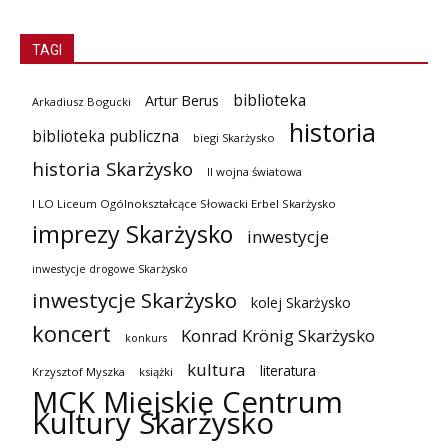
TAGI
biblioteka
Artur Berus
Arkadiusz Bogucki
historia
biblioteka publiczna
biegi Skarżysko
historia Skarżysko
II wojna światowa
I LO Liceum Ogólnokształcące Słowacki Erbel Skarżysko
imprezy Skarżysko
inwestycje
inwestycje drogowe Skarżysko
inwestycje Skarżysko
kolej Skarżysko
koncert
Konrad Krönig Skarżysko
konkurs
kultura
literatura
Krzysztof Myszka
książki
MCK Miejskie Centrum
Kultury Skarżysko