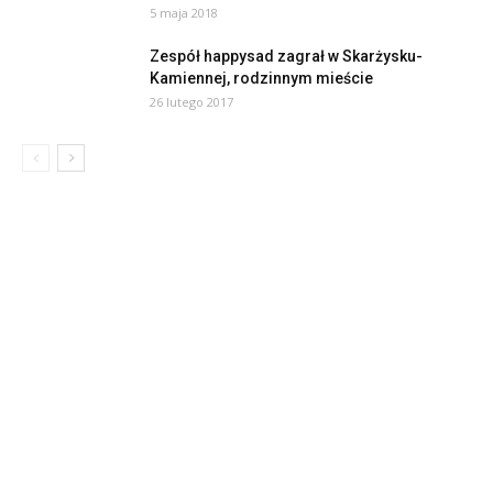
5 maja 2018
Zespół happysad zagrał w Skarżysku-
Kamiennej, rodzinnym mieście
26 lutego 2017