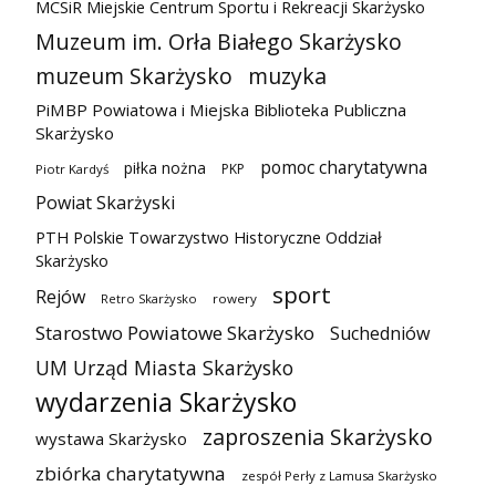
MCSiR Miejskie Centrum Sportu i Rekreacji Skarżysko
Muzeum im. Orła Białego Skarżysko
muzeum Skarżysko
muzyka
PiMBP Powiatowa i Miejska Biblioteka Publiczna
Skarżysko
pomoc charytatywna
piłka nożna
PKP
Piotr Kardyś
Powiat Skarżyski
PTH Polskie Towarzystwo Historyczne Oddział
Skarżysko
sport
Rejów
Retro Skarżysko
rowery
Starostwo Powiatowe Skarżysko
Suchedniów
UM Urząd Miasta Skarżysko
wydarzenia Skarżysko
zaproszenia Skarżysko
wystawa Skarżysko
zbiórka charytatywna
zespół Perły z Lamusa Skarżysko