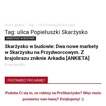
Strona główna
Tagi
Ulica Popiełuszki Skarżysko
Tag: ulica Popiełuszki Skarżysko
SKARŻYSKO W BUDOWIE
Skarżysko w budowie: Dwa nowe markety
w Skarżysku na Przydworcowym. Z
krajobrazu zniknie Arkadia [ANKIETA]
22 stycznia 2025
POSTAWISZ PRO KAWĘ?
Podoba Ci się to, co robimy na ProSkarżysko? Więc może
postawisz nam kawę? Dziękujemy! :)