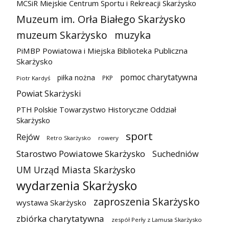
MCSiR Miejskie Centrum Sportu i Rekreacji Skarżysko
Muzeum im. Orła Białego Skarżysko
muzeum Skarżysko
muzyka
PiMBP Powiatowa i Miejska Biblioteka Publiczna
Skarżysko
pomoc charytatywna
piłka nożna
PKP
Piotr Kardyś
Powiat Skarżyski
PTH Polskie Towarzystwo Historyczne Oddział
Skarżysko
sport
Rejów
Retro Skarżysko
rowery
Starostwo Powiatowe Skarżysko
Suchedniów
UM Urząd Miasta Skarżysko
wydarzenia Skarżysko
zaproszenia Skarżysko
wystawa Skarżysko
zbiórka charytatywna
zespół Perły z Lamusa Skarżysko