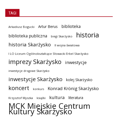
TAGI
biblioteka
Artur Berus
Arkadiusz Bogucki
historia
biblioteka publiczna
biegi Skarżysko
historia Skarżysko
II wojna światowa
I LO Liceum Ogólnokształcące Słowacki Erbel Skarżysko
imprezy Skarżysko
inwestycje
inwestycje drogowe Skarżysko
inwestycje Skarżysko
kolej Skarżysko
koncert
Konrad Krönig Skarżysko
konkurs
kultura
literatura
Krzysztof Myszka
książki
MCK Miejskie Centrum
Kultury Skarżysko