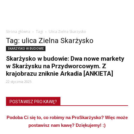
Strona główna
Tagi
Ulica Zielna Skarżysko
Tag: ulica Zielna Skarżysko
SKARŻYSKO W BUDOWIE
Skarżysko w budowie: Dwa nowe markety
w Skarżysku na Przydworcowym. Z
krajobrazu zniknie Arkadia [ANKIETA]
22 stycznia 2025
POSTAWISZ PRO KAWĘ?
Podoba Ci się to, co robimy na ProSkarżysko? Więc może
postawisz nam kawę? Dziękujemy! :)