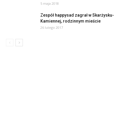
5 maja 2018
Zespół happysad zagrał w Skarżysku-
Kamiennej, rodzinnym mieście
26 lutego 2017