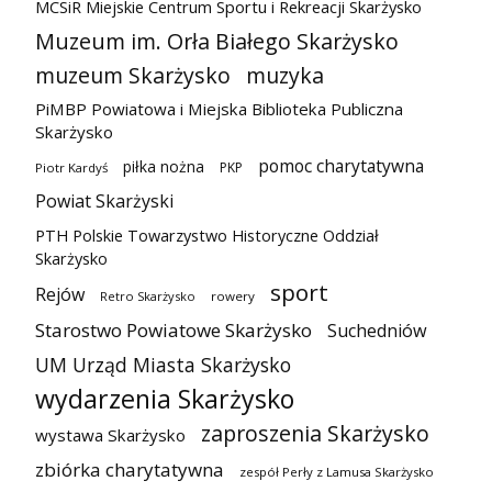
MCSiR Miejskie Centrum Sportu i Rekreacji Skarżysko
Muzeum im. Orła Białego Skarżysko
muzeum Skarżysko
muzyka
PiMBP Powiatowa i Miejska Biblioteka Publiczna
Skarżysko
pomoc charytatywna
piłka nożna
PKP
Piotr Kardyś
Powiat Skarżyski
PTH Polskie Towarzystwo Historyczne Oddział
Skarżysko
sport
Rejów
Retro Skarżysko
rowery
Starostwo Powiatowe Skarżysko
Suchedniów
UM Urząd Miasta Skarżysko
wydarzenia Skarżysko
zaproszenia Skarżysko
wystawa Skarżysko
zbiórka charytatywna
zespół Perły z Lamusa Skarżysko