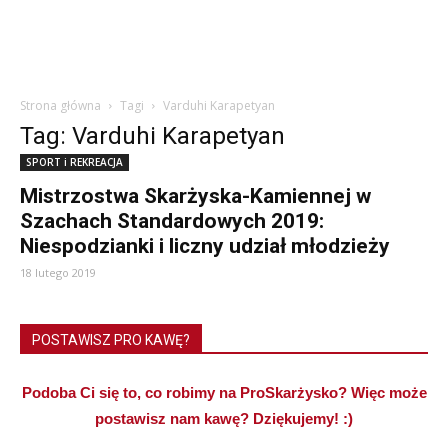
Strona główna
Tagi
Varduhi Karapetyan
Tag: Varduhi Karapetyan
SPORT i REKREACJA
Mistrzostwa Skarżyska-Kamiennej w
Szachach Standardowych 2019:
Niespodzianki i liczny udział młodzieży
18 lutego 2019
POSTAWISZ PRO KAWĘ?
Podoba Ci się to, co robimy na ProSkarżysko? Więc może
postawisz nam kawę? Dziękujemy! :)