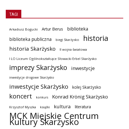
TAGI
biblioteka
Artur Berus
Arkadiusz Bogucki
historia
biblioteka publiczna
biegi Skarżysko
historia Skarżysko
II wojna światowa
I LO Liceum Ogólnokształcące Słowacki Erbel Skarżysko
imprezy Skarżysko
inwestycje
inwestycje drogowe Skarżysko
inwestycje Skarżysko
kolej Skarżysko
koncert
Konrad Krönig Skarżysko
konkurs
kultura
literatura
Krzysztof Myszka
książki
MCK Miejskie Centrum
Kultury Skarżysko