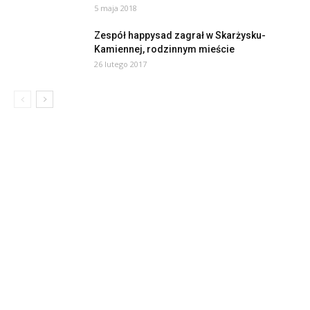
5 maja 2018
Zespół happysad zagrał w Skarżysku-
Kamiennej, rodzinnym mieście
26 lutego 2017