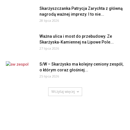
Skarżyszczanka Patrycja Zarychta z główną
nagrodą ważnej imprezy. I to nie...
28 lipca 2026
Ważna ulica i most do przebudowy. Ze
Skarżyska-Kamiennej na Lipowe Pole...
27 lipca 2026
S/W – Skarżysko ma kolejny ceniony zespół,
o którym coraz głośniej...
25 lipca 2026
Wczytaj więcej