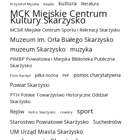
kultura
literatura
Krzysztof Myszka
książki
MCK Miejskie Centrum
Kultury Skarżysko
MCSiR Miejskie Centrum Sportu i Rekreacji Skarżysko
Muzeum im. Orła Białego Skarżysko
muzeum Skarżysko
muzyka
PiMBP Powiatowa i Miejska Biblioteka Publiczna
Skarżysko
pomoc charytatywna
piłka nożna
PKP
Piotr Kardyś
Powiat Skarżyski
PTH Polskie Towarzystwo Historyczne Oddział
Skarżysko
sport
Rejów
Retro Skarżysko
rowery
Starostwo Powiatowe Skarżysko
Suchedniów
UM Urząd Miasta Skarżysko