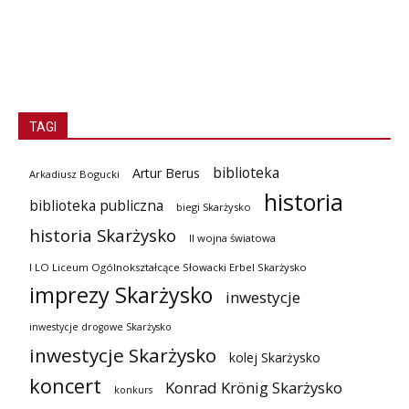
TAGI
biblioteka
Artur Berus
Arkadiusz Bogucki
historia
biblioteka publiczna
biegi Skarżysko
historia Skarżysko
II wojna światowa
I LO Liceum Ogólnokształcące Słowacki Erbel Skarżysko
imprezy Skarżysko
inwestycje
inwestycje drogowe Skarżysko
inwestycje Skarżysko
kolej Skarżysko
koncert
Konrad Krönig Skarżysko
konkurs