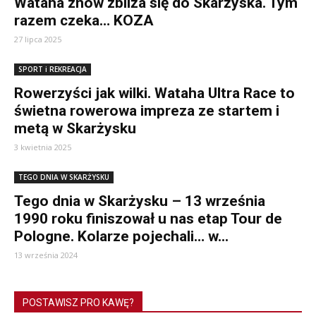
Wataha znów zbliża się do Skarżyska. Tym
razem czeka… KOZA
27 lipca 2025
SPORT i REKREACJA
Rowerzyści jak wilki. Wataha Ultra Race to
świetna rowerowa impreza ze startem i
metą w Skarżysku
3 kwietnia 2025
TEGO DNIA W SKARŻYSKU
Tego dnia w Skarżysku – 13 września
1990 roku finiszował u nas etap Tour de
Pologne. Kolarze pojechali… w...
13 września 2024
POSTAWISZ PRO KAWĘ?