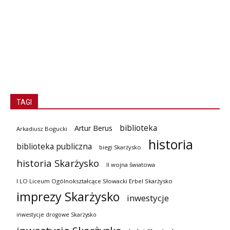
TAGI
biblioteka
Artur Berus
Arkadiusz Bogucki
historia
biblioteka publiczna
biegi Skarżysko
historia Skarżysko
II wojna światowa
I LO Liceum Ogólnokształcące Słowacki Erbel Skarżysko
imprezy Skarżysko
inwestycje
inwestycje drogowe Skarżysko