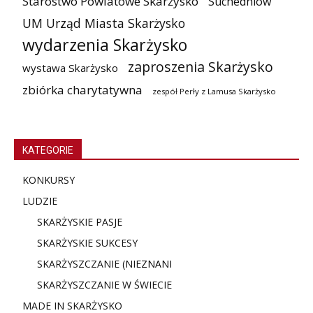
Starostwo Powiatowe Skarżysko
Suchedniów
UM Urząd Miasta Skarżysko
wydarzenia Skarżysko
zaproszenia Skarżysko
wystawa Skarżysko
zbiórka charytatywna
zespół Perły z Lamusa Skarżysko
KATEGORIE
KONKURSY
LUDZIE
SKARŻYSKIE PASJE
SKARŻYSKIE SUKCESY
SKARŻYSZCZANIE (NIE
ZNANI
SKARŻYSZCZANIE W ŚWIECIE
MADE IN SKARŻYSKO