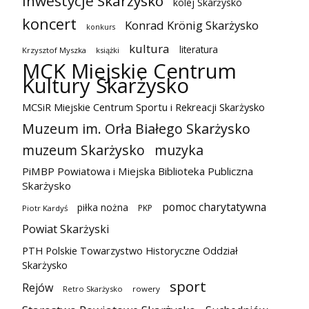
inwestycje Skarżysko
kolej Skarżysko
koncert
Konrad Krönig Skarżysko
konkurs
kultura
literatura
Krzysztof Myszka
książki
MCK Miejskie Centrum
Kultury Skarżysko
MCSiR Miejskie Centrum Sportu i Rekreacji Skarżysko
Muzeum im. Orła Białego Skarżysko
muzeum Skarżysko
muzyka
PiMBP Powiatowa i Miejska Biblioteka Publiczna
Skarżysko
pomoc charytatywna
piłka nożna
PKP
Piotr Kardyś
Powiat Skarżyski
PTH Polskie Towarzystwo Historyczne Oddział
Skarżysko
sport
Rejów
Retro Skarżysko
rowery