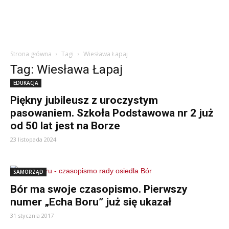
Strona główna
Tagi
Wiesława Łapaj
Tag: Wiesława Łapaj
EDUKACJA
Piękny jubileusz z uroczystym
pasowaniem. Szkoła Podstawowa nr 2 już
od 50 lat jest na Borze
23 listopada 2024
SAMORZĄD
Bór ma swoje czasopismo. Pierwszy
numer „Echa Boru” już się ukazał
31 stycznia 2017