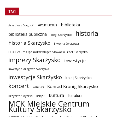
TAGI
biblioteka
Artur Berus
Arkadiusz Bogucki
historia
biblioteka publiczna
biegi Skarżysko
historia Skarżysko
II wojna światowa
I LO Liceum Ogólnokształcące Słowacki Erbel Skarżysko
imprezy Skarżysko
inwestycje
inwestycje drogowe Skarżysko
inwestycje Skarżysko
kolej Skarżysko
koncert
Konrad Krönig Skarżysko
konkurs
kultura
literatura
Krzysztof Myszka
książki
MCK Miejskie Centrum
Kultury Skarżysko