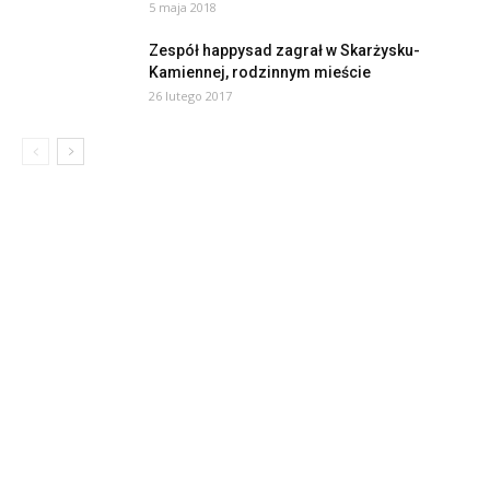
5 maja 2018
Zespół happysad zagrał w Skarżysku-
Kamiennej, rodzinnym mieście
26 lutego 2017