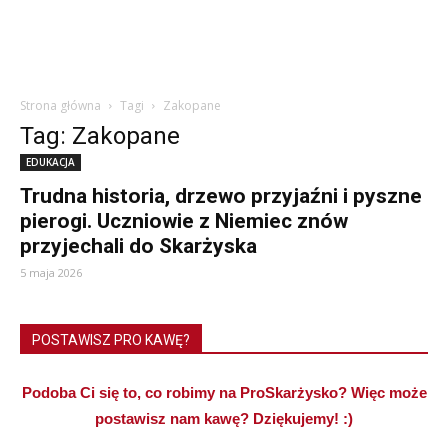
Strona główna
Tagi
Zakopane
Tag: Zakopane
EDUKACJA
Trudna historia, drzewo przyjaźni i pyszne
pierogi. Uczniowie z Niemiec znów
przyjechali do Skarżyska
5 maja 2026
POSTAWISZ PRO KAWĘ?
Podoba Ci się to, co robimy na ProSkarżysko? Więc może
postawisz nam kawę? Dziękujemy! :)