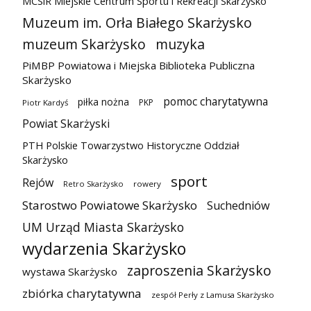
MCSiR Miejskie Centrum Sportu i Rekreacji Skarżysko
Muzeum im. Orła Białego Skarżysko
muzeum Skarżysko
muzyka
PiMBP Powiatowa i Miejska Biblioteka Publiczna
Skarżysko
pomoc charytatywna
piłka nożna
PKP
Piotr Kardyś
Powiat Skarżyski
PTH Polskie Towarzystwo Historyczne Oddział
Skarżysko
sport
Rejów
Retro Skarżysko
rowery
Starostwo Powiatowe Skarżysko
Suchedniów
UM Urząd Miasta Skarżysko
wydarzenia Skarżysko
zaproszenia Skarżysko
wystawa Skarżysko
zbiórka charytatywna
zespół Perły z Lamusa Skarżysko