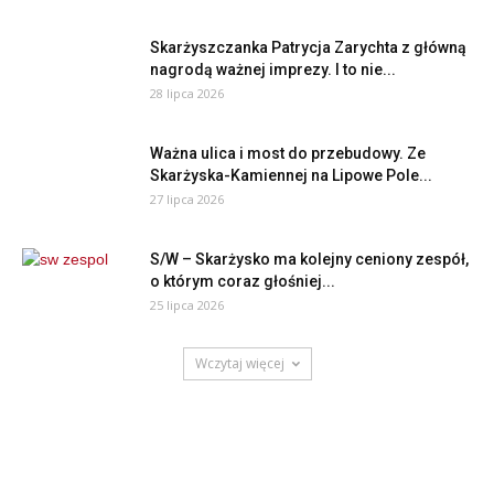
Skarżyszczanka Patrycja Zarychta z główną
nagrodą ważnej imprezy. I to nie...
28 lipca 2026
Ważna ulica i most do przebudowy. Ze
Skarżyska-Kamiennej na Lipowe Pole...
27 lipca 2026
S/W – Skarżysko ma kolejny ceniony zespół,
o którym coraz głośniej...
25 lipca 2026
Wczytaj więcej