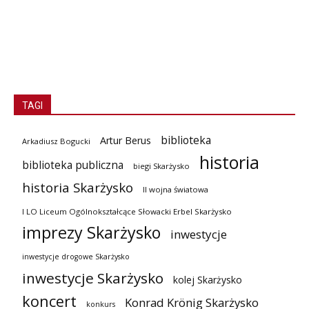
TAGI
biblioteka
Artur Berus
Arkadiusz Bogucki
historia
biblioteka publiczna
biegi Skarżysko
historia Skarżysko
II wojna światowa
I LO Liceum Ogólnokształcące Słowacki Erbel Skarżysko
imprezy Skarżysko
inwestycje
inwestycje drogowe Skarżysko
inwestycje Skarżysko
kolej Skarżysko
koncert
Konrad Krönig Skarżysko
konkurs