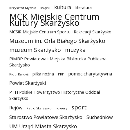
kultura
literatura
Krzysztof Myszka
książki
MCK Miejskie Centrum
Kultury Skarżysko
MCSiR Miejskie Centrum Sportu i Rekreacji Skarżysko
Muzeum im. Orła Białego Skarżysko
muzeum Skarżysko
muzyka
PiMBP Powiatowa i Miejska Biblioteka Publiczna
Skarżysko
pomoc charytatywna
piłka nożna
PKP
Piotr Kardyś
Powiat Skarżyski
PTH Polskie Towarzystwo Historyczne Oddział
Skarżysko
sport
Rejów
Retro Skarżysko
rowery
Starostwo Powiatowe Skarżysko
Suchedniów
UM Urząd Miasta Skarżysko