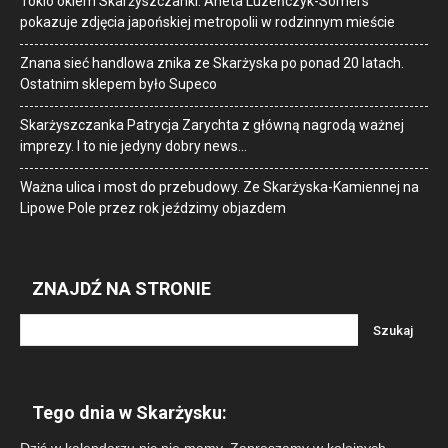
Tokio okiem Skarżyszczanki. Aneta Luzeńczyk-Somers
pokazuje zdjęcia japońskiej metropolii w rodzinnym mieście
Znana sieć handlowa znika ze Skarżyska po ponad 20 latach.
Ostatnim sklepem było Supeco
Skarżyszczanka Patrycja Zarychta z główną nagrodą ważnej
imprezy. I to nie jedyny dobry news…
Ważna ulica i most do przebudowy. Ze Skarżyska-Kamiennej na
Lipowe Pole przez rok jeździmy objazdem
ZNAJDŹ NA STRONIE
Tego dnia w Skarżysku: