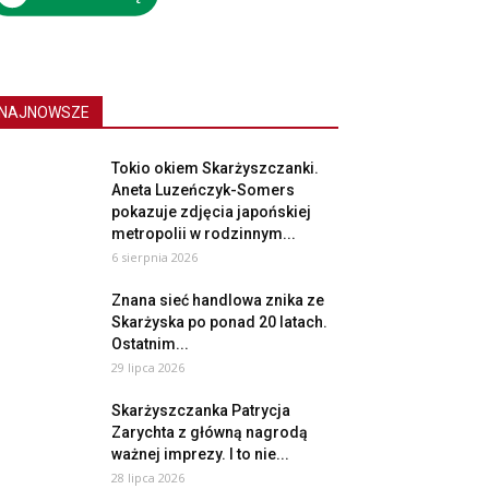
NAJNOWSZE
Tokio okiem Skarżyszczanki.
Aneta Luzeńczyk-Somers
pokazuje zdjęcia japońskiej
metropolii w rodzinnym...
6 sierpnia 2026
Znana sieć handlowa znika ze
Skarżyska po ponad 20 latach.
Ostatnim...
29 lipca 2026
Skarżyszczanka Patrycja
Zarychta z główną nagrodą
ważnej imprezy. I to nie...
28 lipca 2026