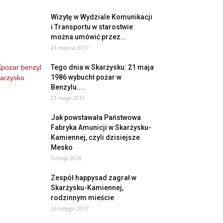
Wizytę w Wydziale Komunikacji
i Transportu w starostwie
można umówić przez...
21 marca 2017
Tego dnia w Skarżysku: 21 maja
1986 wybuchł pożar w
Benzylu....
21 maja 2019
Jak powstawała Państwowa
Fabryka Amunicji w Skarżysku-
Kamiennej, czyli dzisiejsze
Mesko
5 maja 2018
Zespół happysad zagrał w
Skarżysku-Kamiennej,
rodzinnym mieście
26 lutego 2017