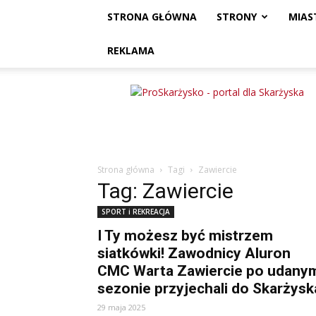
STRONA GŁÓWNA
STRONY
MIAS
REKLAMA
ProSkarżysko
Strona główna
Tagi
Zawiercie
Tag: Zawiercie
SPORT i REKREACJA
I Ty możesz być mistrzem
siatkówki! Zawodnicy Aluron
CMC Warta Zawiercie po udany
sezonie przyjechali do Skarżysk
29 maja 2025