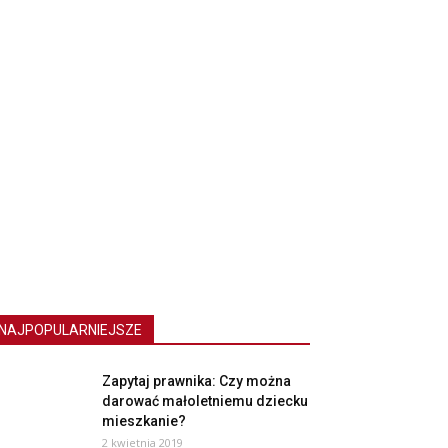
NAJPOPULARNIEJSZE
Zapytaj prawnika: Czy można
darować małoletniemu dziecku
mieszkanie?
2 kwietnia 2019