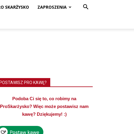
RO SKARŻYSKO
ZAPROSZENIA
POSTAWISZ PRO KAWĘ?
Podoba Ci się to, co robimy na
ProSkarżysko? Więc może postawisz nam
kawę? Dziękujemy! :)