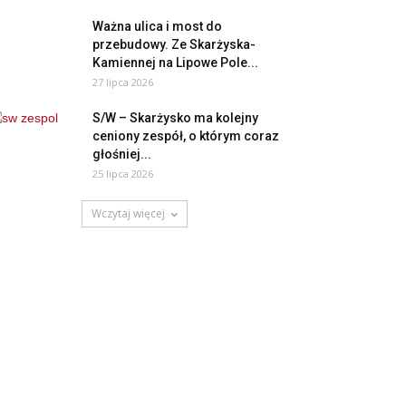
Ważna ulica i most do
przebudowy. Ze Skarżyska-
Kamiennej na Lipowe Pole...
27 lipca 2026
S/W – Skarżysko ma kolejny
ceniony zespół, o którym coraz
głośniej...
25 lipca 2026
Wczytaj więcej