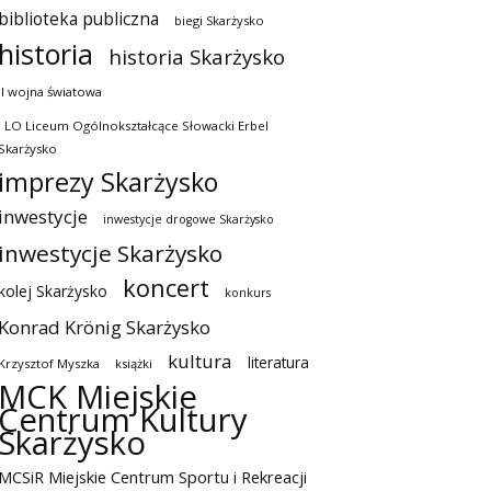
biblioteka publiczna
biegi Skarżysko
historia
historia Skarżysko
II wojna światowa
I LO Liceum Ogólnokształcące Słowacki Erbel
Skarżysko
imprezy Skarżysko
inwestycje
inwestycje drogowe Skarżysko
inwestycje Skarżysko
koncert
kolej Skarżysko
konkurs
Konrad Krönig Skarżysko
kultura
literatura
Krzysztof Myszka
książki
MCK Miejskie
Centrum Kultury
Skarżysko
MCSiR Miejskie Centrum Sportu i Rekreacji