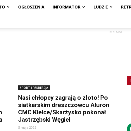
TO
OGŁOSZENIA
INFORMATOR
LUDZIE
RET
REKLAMA
SPORT i REKREACJA
Nasi chłopcy zagrają o złoto! Po
siatkarskim dreszczowcu Aluron
m
CMC Kielce/Skarżysko pokonał
a
Jastrzębski Węgiel
5 maja 2025