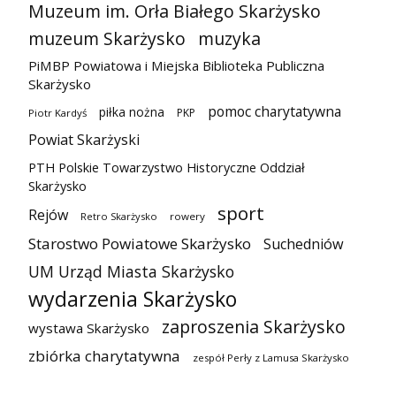
Muzeum im. Orła Białego Skarżysko
muzeum Skarżysko
muzyka
PiMBP Powiatowa i Miejska Biblioteka Publiczna
Skarżysko
pomoc charytatywna
piłka nożna
PKP
Piotr Kardyś
Powiat Skarżyski
PTH Polskie Towarzystwo Historyczne Oddział
Skarżysko
sport
Rejów
Retro Skarżysko
rowery
Starostwo Powiatowe Skarżysko
Suchedniów
UM Urząd Miasta Skarżysko
wydarzenia Skarżysko
zaproszenia Skarżysko
wystawa Skarżysko
zbiórka charytatywna
zespół Perły z Lamusa Skarżysko