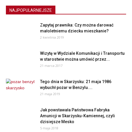
NAJPOPULARNIEJSZE
Zapytaj prawnika: Czy można darować
małoletniemu dziecku mieszkanie?
2 kwietnia 2019
Wizytę w Wydziale Komunikacji i Transportu
w starostwie można umówić przez...
21 marca 2017
Tego dnia w Skarżysku: 21 maja 1986
wybuchł pożar w Benzylu....
21 maja 2019
Jak powstawała Państwowa Fabryka
Amunicji w Skarżysku-Kamiennej, czyli
dzisiejsze Mesko
5 maja 2018