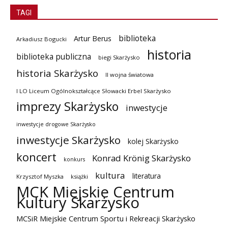
TAGI
biblioteka
Artur Berus
Arkadiusz Bogucki
historia
biblioteka publiczna
biegi Skarżysko
historia Skarżysko
II wojna światowa
I LO Liceum Ogólnokształcące Słowacki Erbel Skarżysko
imprezy Skarżysko
inwestycje
inwestycje drogowe Skarżysko
inwestycje Skarżysko
kolej Skarżysko
koncert
Konrad Krönig Skarżysko
konkurs
kultura
literatura
Krzysztof Myszka
książki
MCK Miejskie Centrum
Kultury Skarżysko
MCSiR Miejskie Centrum Sportu i Rekreacji Skarżysko