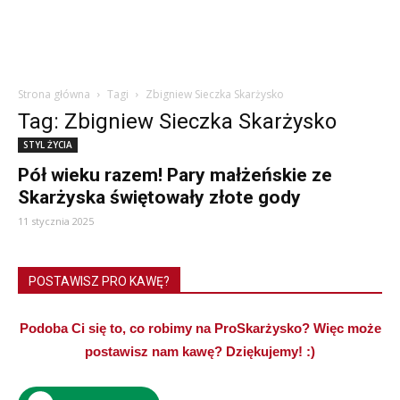
Strona główna
Tagi
Zbigniew Sieczka Skarżysko
Tag: Zbigniew Sieczka Skarżysko
STYL ŻYCIA
Pół wieku razem! Pary małżeńskie ze
Skarżyska świętowały złote gody
11 stycznia 2025
POSTAWISZ PRO KAWĘ?
Podoba Ci się to, co robimy na ProSkarżysko? Więc może
postawisz nam kawę? Dziękujemy! :)