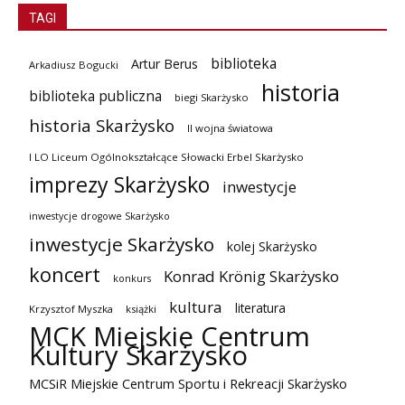
TAGI
biblioteka
Artur Berus
Arkadiusz Bogucki
historia
biblioteka publiczna
biegi Skarżysko
historia Skarżysko
II wojna światowa
I LO Liceum Ogólnokształcące Słowacki Erbel Skarżysko
imprezy Skarżysko
inwestycje
inwestycje drogowe Skarżysko
inwestycje Skarżysko
kolej Skarżysko
koncert
Konrad Krönig Skarżysko
konkurs
kultura
literatura
Krzysztof Myszka
książki
MCK Miejskie Centrum
Kultury Skarżysko
MCSiR Miejskie Centrum Sportu i Rekreacji Skarżysko