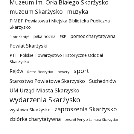
Muzeum im. Orła Białego Skarżysko
muzeum Skarżysko
muzyka
PiMBP Powiatowa i Miejska Biblioteka Publiczna
Skarżysko
pomoc charytatywna
piłka nożna
PKP
Piotr Kardyś
Powiat Skarżyski
PTH Polskie Towarzystwo Historyczne Oddział
Skarżysko
sport
Rejów
Retro Skarżysko
rowery
Starostwo Powiatowe Skarżysko
Suchedniów
UM Urząd Miasta Skarżysko
wydarzenia Skarżysko
zaproszenia Skarżysko
wystawa Skarżysko
zbiórka charytatywna
zespół Perły z Lamusa Skarżysko