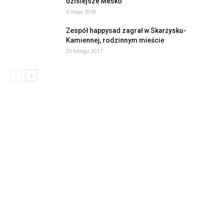
dzisiejsze Mesko
5 maja 2018
Zespół happysad zagrał w Skarżysku-
Kamiennej, rodzinnym mieście
26 lutego 2017