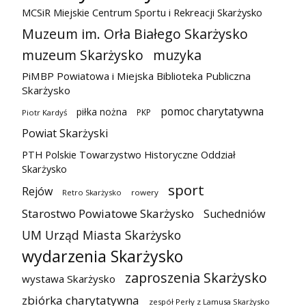
MCSiR Miejskie Centrum Sportu i Rekreacji Skarżysko
Muzeum im. Orła Białego Skarżysko
muzeum Skarżysko
muzyka
PiMBP Powiatowa i Miejska Biblioteka Publiczna
Skarżysko
pomoc charytatywna
piłka nożna
PKP
Piotr Kardyś
Powiat Skarżyski
PTH Polskie Towarzystwo Historyczne Oddział
Skarżysko
sport
Rejów
Retro Skarżysko
rowery
Starostwo Powiatowe Skarżysko
Suchedniów
UM Urząd Miasta Skarżysko
wydarzenia Skarżysko
zaproszenia Skarżysko
wystawa Skarżysko
zbiórka charytatywna
zespół Perły z Lamusa Skarżysko