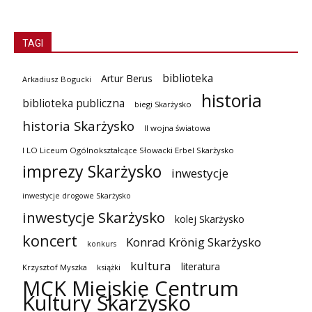
TAGI
biblioteka
Artur Berus
Arkadiusz Bogucki
historia
biblioteka publiczna
biegi Skarżysko
historia Skarżysko
II wojna światowa
I LO Liceum Ogólnokształcące Słowacki Erbel Skarżysko
imprezy Skarżysko
inwestycje
inwestycje drogowe Skarżysko
inwestycje Skarżysko
kolej Skarżysko
koncert
Konrad Krönig Skarżysko
konkurs
kultura
literatura
Krzysztof Myszka
książki
MCK Miejskie Centrum
Kultury Skarżysko