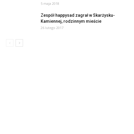
5 maja 2018
Zespół happysad zagrał w Skarżysku-
Kamiennej, rodzinnym mieście
26 lutego 2017