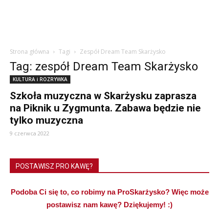
Strona główna
Tagi
Zespół Dream Team Skarżysko
Tag: zespół Dream Team Skarżysko
KULTURA i ROZRYWKA
Szkoła muzyczna w Skarżysku zaprasza
na Piknik u Zygmunta. Zabawa będzie nie
tylko muzyczna
9 czerwca 2022
POSTAWISZ PRO KAWĘ?
Podoba Ci się to, co robimy na ProSkarżysko? Więc może
postawisz nam kawę? Dziękujemy! :)