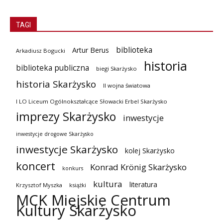
TAGI
biblioteka
Artur Berus
Arkadiusz Bogucki
historia
biblioteka publiczna
biegi Skarżysko
historia Skarżysko
II wojna światowa
I LO Liceum Ogólnokształcące Słowacki Erbel Skarżysko
imprezy Skarżysko
inwestycje
inwestycje drogowe Skarżysko
inwestycje Skarżysko
kolej Skarżysko
koncert
Konrad Krönig Skarżysko
konkurs
kultura
literatura
Krzysztof Myszka
książki
MCK Miejskie Centrum
Kultury Skarżysko