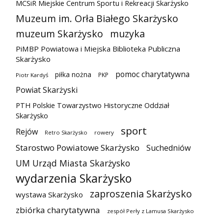
MCSiR Miejskie Centrum Sportu i Rekreacji Skarżysko
Muzeum im. Orła Białego Skarżysko
muzeum Skarżysko
muzyka
PiMBP Powiatowa i Miejska Biblioteka Publiczna
Skarżysko
pomoc charytatywna
piłka nożna
PKP
Piotr Kardyś
Powiat Skarżyski
PTH Polskie Towarzystwo Historyczne Oddział
Skarżysko
sport
Rejów
Retro Skarżysko
rowery
Starostwo Powiatowe Skarżysko
Suchedniów
UM Urząd Miasta Skarżysko
wydarzenia Skarżysko
zaproszenia Skarżysko
wystawa Skarżysko
zbiórka charytatywna
zespół Perły z Lamusa Skarżysko