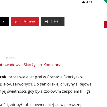
4428
mail
Pinterest
Print
REKLAMA
tak
, przez wiele lat grał w Granacie Skarżysko-
iało-Czerwonych. Do seniorskiej drużyny z Rejowa
h jej świetności, gdy była czołowym zespołem III ligi.
wości, zdobył sobie pewne miejsce w pierwszej