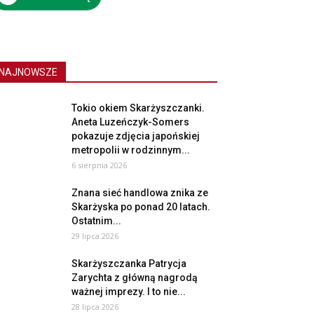
NAJNOWSZE
Tokio okiem Skarżyszczanki.
Aneta Luzeńczyk-Somers
pokazuje zdjęcia japońskiej
metropolii w rodzinnym...
6 sierpnia 2026
Znana sieć handlowa znika ze
Skarżyska po ponad 20 latach.
Ostatnim...
29 lipca 2026
Skarżyszczanka Patrycja
Zarychta z główną nagrodą
ważnej imprezy. I to nie...
28 lipca 2026