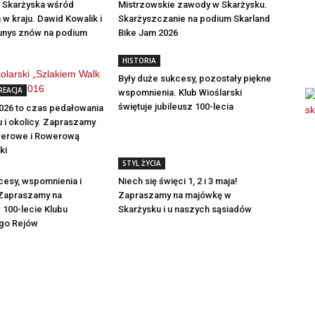
e Skarżyska wśród
Mistrzowskie zawody w Skarżysku.
 w kraju. Dawid Kowalik i
Skarżyszczanie na podium Skarland
unys znów na podium
Bike Jam 2026
HISTORIA
Były duże sukcesy, pozostały piękne
REACJA
wspomnienia. Klub Wioślarski
świętuje jubileusz 100-lecia
026 to czas pedałowania
 i okolicy. Zapraszamy
owerowe i Rowerową
ki
STYL ŻYCIA
cesy, wspomnienia i
Niech się święci 1, 2 i 3 maja!
 Zapraszamy na
Zapraszamy na majówkę w
 100-lecie Klubu
Skarżysku i u naszych sąsiadów
ego Rejów