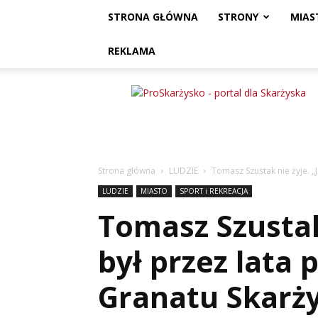
STRONA GŁÓWNA
STRONY
MIAS
REKLAMA
ProSkarżysko
Strona główna
LUDZIE
Tomasz Szustak nie żyje. 
LUDZIE
MIASTO
SPORT i REKREACJA
Tomasz Szustak 
był przez lata
Granatu Skarż