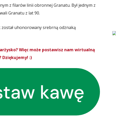
ednym z filarów linii obronnej Granatu. Był jednym z
wali Granatu z lat 90.
ak został uhonorowany srebrną odznaką
Skarżysko? Więc może postawisz nam wirtualną
 Dziękujemy! :)