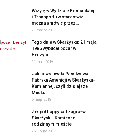
Wizytę w Wydziale Komunikacji
i Transportu w starostwie
można umówić przez...
21 marca 2017
Tego dnia w Skarżysku: 21 maja
1986 wybuchł pożar w
Benzylu....
21 maja 2019
Jak powstawała Państwowa
Fabryka Amunicji w Skarżysku-
Kamiennej, czyli dzisiejsze
Mesko
5 maja 2018
Zespół happysad zagrał w
Skarżysku-Kamiennej,
rodzinnym mieście
26 lutego 2017