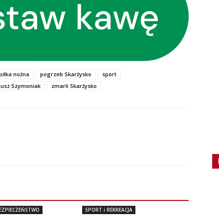
piłka nożna
pogrzeb Skarżysko
sport
iusz Szymoniak
zmarli Skarżysko
BEZPIECZEŃSTWO
SPORT i REKREACJA