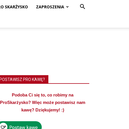
RO SKARŻYSKO
ZAPROSZENIA
POSTAWISZ PRO KAWĘ?
Podoba Ci się to, co robimy na
ProSkarżysko? Więc może postawisz nam
kawę? Dziękujemy! :)