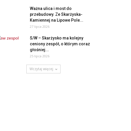
Ważna ulica i most do
przebudowy. Ze Skarżyska-
Kamiennej na Lipowe Pole...
27 lipca 2026
S/W – Skarżysko ma kolejny
ceniony zespół, o którym coraz
głośniej...
25 lipca 2026
Wczytaj więcej