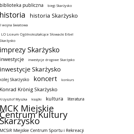
biblioteka publiczna
biegi Skarżysko
historia
historia Skarżysko
II wojna światowa
I LO Liceum Ogólnokształcące Słowacki Erbel
Skarżysko
imprezy Skarżysko
inwestycje
inwestycje drogowe Skarżysko
inwestycje Skarżysko
koncert
kolej Skarżysko
konkurs
Konrad Krönig Skarżysko
kultura
literatura
Krzysztof Myszka
książki
MCK Miejskie
Centrum Kultury
Skarżysko
MCSiR Miejskie Centrum Sportu i Rekreacji