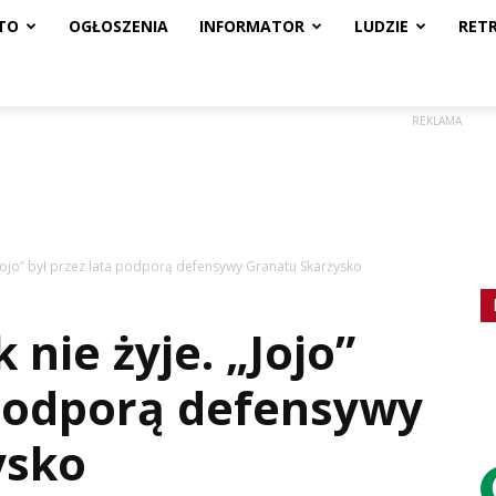
TO
OGŁOSZENIA
INFORMATOR
LUDZIE
RET
REKLAMA
„Jojo” był przez lata podporą defensywy Granatu Skarżysko
nie żyje. „Jojo”
 podporą defensywy
ysko