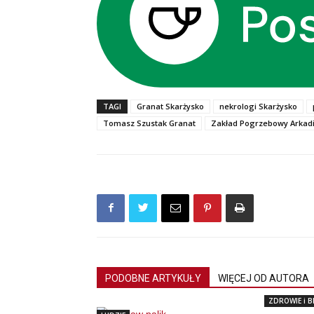
TAGI
Granat Skarżysko
nekrologi Skarżysko
Tomasz Szustak Granat
Zakład Pogrzebowy Arkad
PODOBNE ARTYKUŁY
WIĘCEJ OD AUTORA
ZDROWIE i 