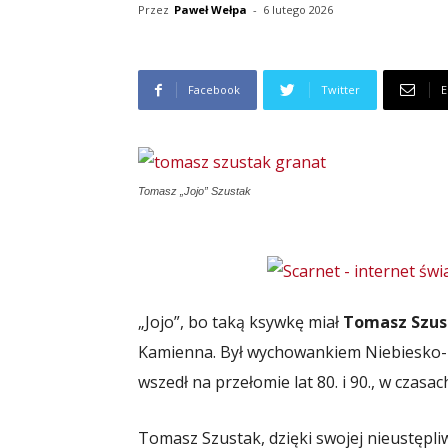
Przez
Paweł Wełpa
-
6 lutego 2026
Facebook
Twitter
E
Tomasz „Jojo” Szustak
„Jojo”, bo taką ksywkę miał
Tomasz Szus
Kamienna. Był wychowankiem Niebiesko-B
wszedł na przełomie lat 80. i 90., w czasac
Tomasz Szustak, dzięki swojej nieustępli