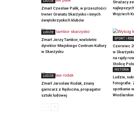
LUDZIE
Strażacy z
najlepszych
Zmarł Czesław Palik, w przeszłości
Wojciech K
trener Granatu Skarżysko i innych
świętokrzyskich klubów
LUDZIE
SPORT i REK
Zmarł Jerzy Tambor, wieloletni
dyrektor Miejskiego Centrum Kultury
Czerwiec 2
w Skarżysku
w Skarżysku
na rajdy r
Stolicę Pols
HISTORIA
LUDZIE
Ludzie, suk
fotografie.
Zmarł Jarosław Rodak, znany
spotkanie w
garncarz z Rędocina, propagator
Wioślarski
sztuki ludowej