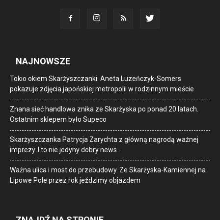
NAJNOWSZE
Tokio okiem Skarżyszczanki. Aneta Luzeńczyk-Somers
pokazuje zdjęcia japońskiej metropolii w rodzinnym mieście
Znana sieć handlowa znika ze Skarżyska po ponad 20 latach.
Ostatnim sklepem było Supeco
Skarżyszczanka Patrycja Zarychta z główną nagrodą ważnej
imprezy. I to nie jedyny dobry news…
Ważna ulica i most do przebudowy. Ze Skarżyska-Kamiennej na
Lipowe Pole przez rok jeździmy objazdem
ZNAJDŹ NA STRONIE