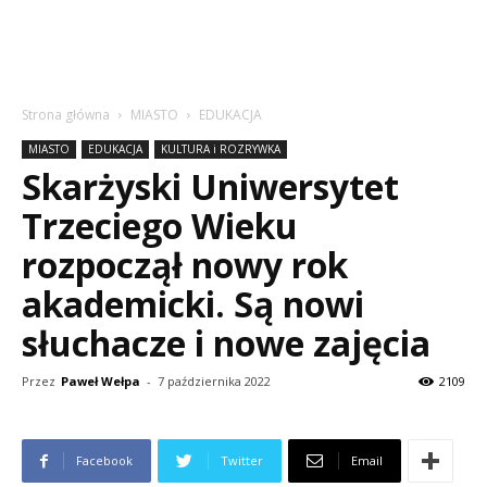
Strona główna
MIASTO
EDUKACJA
MIASTO
EDUKACJA
KULTURA i ROZRYWKA
Skarżyski Uniwersytet
Trzeciego Wieku
rozpoczął nowy rok
akademicki. Są nowi
słuchacze i nowe zajęcia
Przez
Paweł Wełpa
-
7 października 2022
2109
Facebook
Twitter
Email