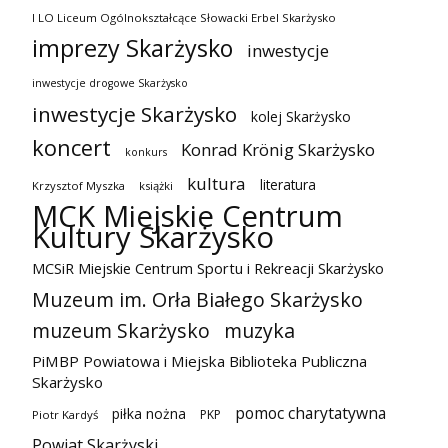
I LO Liceum Ogólnokształcące Słowacki Erbel Skarżysko
imprezy Skarżysko
inwestycje
inwestycje drogowe Skarżysko
inwestycje Skarżysko
kolej Skarżysko
koncert
Konrad Krönig Skarżysko
konkurs
kultura
literatura
Krzysztof Myszka
książki
MCK Miejskie Centrum
Kultury Skarżysko
MCSiR Miejskie Centrum Sportu i Rekreacji Skarżysko
Muzeum im. Orła Białego Skarżysko
muzeum Skarżysko
muzyka
PiMBP Powiatowa i Miejska Biblioteka Publiczna
Skarżysko
pomoc charytatywna
piłka nożna
PKP
Piotr Kardyś
Powiat Skarżyski