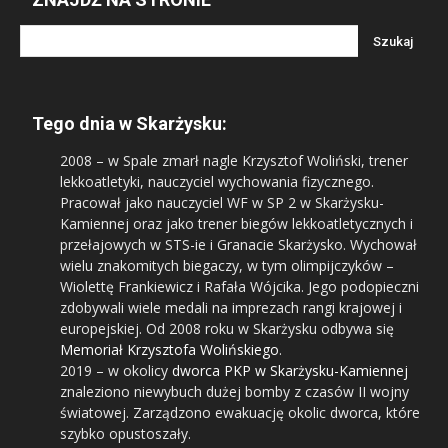
Tego dnia w Skarżysku:
2008
– w Spale zmarł nagle Krzysztof Woliński, trener
lekkoatletyki, nauczyciel wychowania fizycznego.
Pracował jako nauczyciel WF w SP 2 w Skarżysku-
Kamiennej oraz jako trener biegów lekkoatletycznych i
przełajowych w STS-ie i Granacie Skarżysko. Wychował
wielu znakomitych biegaczy, w tym olimpijczyków –
Wiolettę Frankiewicz i Rafała Wójcika. Jego podopieczni
zdobywali wiele medali na imprezach rangi krajowej i
europejskiej. Od 2008 roku w Skarżysku odbywa się
Memoriał Krzysztofa Wolińskiego
.
2019
– w okolicy
dworca PKP w Skarżysku-Kamiennej
znaleziono niewybuch dużej bomby z czasów II wojny
światowej. Zarządzono ewakuację okolic dworca, które
szybko opustoszały.