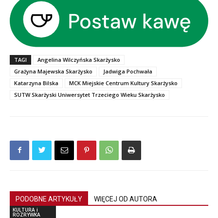
TAGI
Angelina Wilczyńska Skarżysko
Grażyna Majewska Skarżysko
Jadwiga Pochwała
Katarzyna Bilska
MCK Miejskie Centrum Kultury Skarżysko
SUTW Skarżyski Uniwersytet Trzeciego Wieku Skarżysko
PODOBNE ARTYKUŁY
WIĘCEJ OD AUTORA
KULTURA i
ROZRYWKA