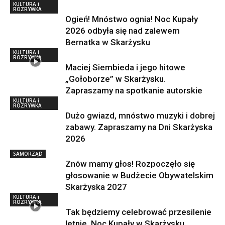
KULTURA i
ROZRYWKA
Ogień! Mnóstwo ognia! Noc Kupały
2026 odbyła się nad zalewem
Bernatka w Skarżysku
KULTURA i
ROZRYWKA
Maciej Siembieda i jego hitowe
„Gołoborze” w Skarżysku.
Zapraszamy na spotkanie autorskie
KULTURA i
ROZRYWKA
Dużo gwiazd, mnóstwo muzyki i dobrej
zabawy. Zapraszamy na Dni Skarżyska
2026
SAMORZĄD
Znów mamy głos! Rozpoczęło się
głosowanie w Budżecie Obywatelskim
Skarżyska 2027
KULTURA i
ROZRYWKA
Tak będziemy celebrować przesilenie
letnie. Noc Kupały w Skarżysku,