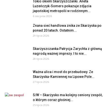
Tokio okiem Skarżyszczanki. Aneta
Luzeńczyk-Somers pokazuje zdjęcia
japońskiej metropolii w rodzinnym...
6 sierpnia 2026
Znana sieć handlowa znika ze Skarżyska po
ponad 20 latach. Ostatnim...
29 lipca 2026
Skarżyszczanka Patrycja Zarychta z główną
nagrodą ważnej imprezy. I to nie...
28 lipca 2026
Ważna ulica i most do przebudowy. Ze
Skarżyska-Kamiennej na Lipowe Pole...
27 lipca 2026
S/W – Skarżysko ma kolejny ceniony zespół,
o którym coraz głośniej...
25 lipca 2026