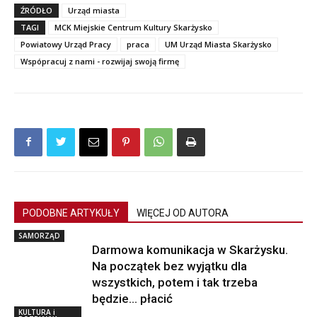
ŹRÓDŁO
Urząd miasta
TAGI
MCK Miejskie Centrum Kultury Skarżysko
Powiatowy Urząd Pracy
praca
UM Urząd Miasta Skarżysko
Wspópracuj z nami - rozwijaj swoją firmę
PODOBNE ARTYKUŁY
WIĘCEJ OD AUTORA
SAMORZĄD
Darmowa komunikacja w Skarżysku.
Na początek bez wyjątku dla
wszystkich, potem i tak trzeba
będzie… płacić
KULTURA i