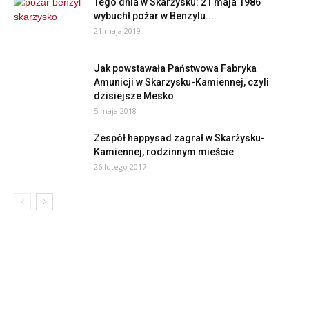
Tego dnia w Skarżysku: 21 maja 1986
wybuchł pożar w Benzylu....
21 maja 2019
Jak powstawała Państwowa Fabryka
Amunicji w Skarżysku-Kamiennej, czyli
dzisiejsze Mesko
5 maja 2018
Zespół happysad zagrał w Skarżysku-
Kamiennej, rodzinnym mieście
26 lutego 2017