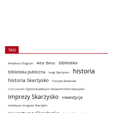
TAGI
biblioteka
Artur Berus
Arkadiusz Bogucki
historia
biblioteka publiczna
biegi Skarżysko
historia Skarżysko
II wojna światowa
I LO Liceum Ogólnokształcące Słowacki Erbel Skarżysko
imprezy Skarżysko
inwestycje
inwestycje drogowe Skarżysko