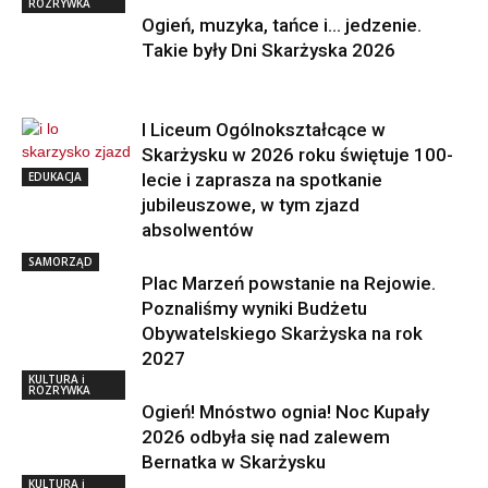
ROZRYWKA
Ogień, muzyka, tańce i… jedzenie.
Takie były Dni Skarżyska 2026
I Liceum Ogólnokształcące w
Skarżysku w 2026 roku świętuje 100-
EDUKACJA
lecie i zaprasza na spotkanie
jubileuszowe, w tym zjazd
absolwentów
SAMORZĄD
Plac Marzeń powstanie na Rejowie.
Poznaliśmy wyniki Budżetu
Obywatelskiego Skarżyska na rok
2027
KULTURA i
ROZRYWKA
Ogień! Mnóstwo ognia! Noc Kupały
2026 odbyła się nad zalewem
Bernatka w Skarżysku
KULTURA i