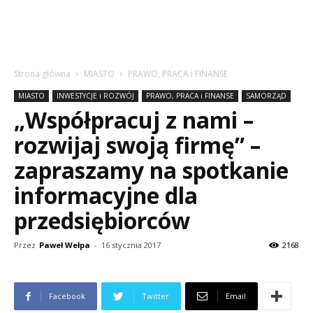
Strona główna
MIASTO
PRAWO, PRACA i FINANSE
MIASTO
INWESTYCJE i ROZWÓJ
PRAWO, PRACA i FINANSE
SAMORZĄD
„Współpracuj z nami –
rozwijaj swoją firmę” –
zapraszamy na spotkanie
informacyjne dla
przedsiębiorców
Przez
Paweł Wełpa
-
16 stycznia 2017
2168
Facebook
Twitter
Email