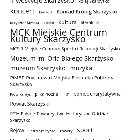
inwestycje Skarżysko
kolej Skarżysko
koncert
Konrad Krönig Skarżysko
konkurs
kultura
literatura
Krzysztof Myszka
książki
MCK Miejskie Centrum
Kultury Skarżysko
MCSiR Miejskie Centrum Sportu i Rekreacji Skarżysko
Muzeum im. Orła Białego Skarżysko
muzeum Skarżysko
muzyka
PiMBP Powiatowa i Miejska Biblioteka Publiczna
Skarżysko
pomoc charytatywna
piłka nożna
PKP
Piotr Kardyś
Powiat Skarżyski
PTH Polskie Towarzystwo Historyczne Oddział
Skarżysko
sport
Rejów
Retro Skarżysko
rowery