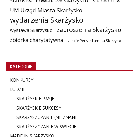
Starostwo Powiatowe Skarżysko
Suchedniów
UM Urząd Miasta Skarżysko
wydarzenia Skarżysko
zaproszenia Skarżysko
wystawa Skarżysko
zbiórka charytatywna
zespół Perły z Lamusa Skarżysko
KATEGORIE
KONKURSY
LUDZIE
SKARŻYSKIE PASJE
SKARŻYSKIE SUKCESY
SKARŻYSZCZANIE (NIE
ZNANI
SKARŻYSZCZANIE W ŚWIECIE
MADE IN SKARŻYSKO