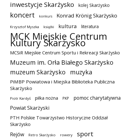
inwestycje Skarżysko
kolej Skarżysko
koncert
Konrad Krönig Skarżysko
konkurs
kultura
literatura
Krzysztof Myszka
książki
MCK Miejskie Centrum
Kultury Skarżysko
MCSiR Miejskie Centrum Sportu i Rekreacji Skarżysko
Muzeum im. Orła Białego Skarżysko
muzeum Skarżysko
muzyka
PiMBP Powiatowa i Miejska Biblioteka Publiczna
Skarżysko
pomoc charytatywna
piłka nożna
PKP
Piotr Kardyś
Powiat Skarżyski
PTH Polskie Towarzystwo Historyczne Oddział
Skarżysko
sport
Rejów
Retro Skarżysko
rowery