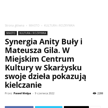
Strona główna
MIASTO
KULTURA i ROZRYWKA
MIASTO
KULTURA i ROZRYWKA
Synergia Anity Buły i
Mateusza Gila. W
Miejskim Centrum
Kultury w Skarżysku
swoje dzieła pokazują
kielczanie
Przez
Paweł Wełpa
-
9 czerwca 2022
2288