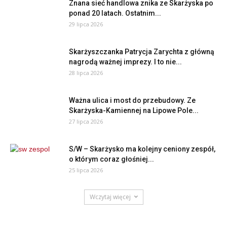
Znana sieć handlowa znika ze Skarżyska po
ponad 20 latach. Ostatnim...
29 lipca 2026
Skarżyszczanka Patrycja Zarychta z główną
nagrodą ważnej imprezy. I to nie...
28 lipca 2026
Ważna ulica i most do przebudowy. Ze
Skarżyska-Kamiennej na Lipowe Pole...
27 lipca 2026
S/W – Skarżysko ma kolejny ceniony zespół,
o którym coraz głośniej...
25 lipca 2026
Wczytaj więcej