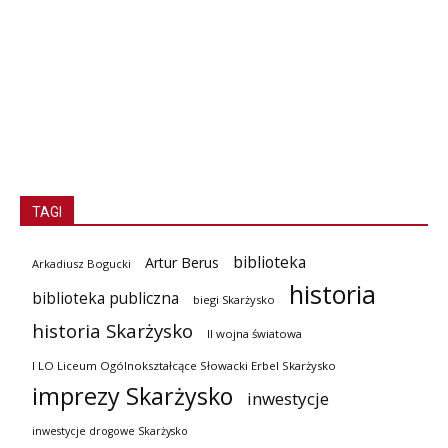
TAGI
biblioteka
Artur Berus
Arkadiusz Bogucki
historia
biblioteka publiczna
biegi Skarżysko
historia Skarżysko
II wojna światowa
I LO Liceum Ogólnokształcące Słowacki Erbel Skarżysko
imprezy Skarżysko
inwestycje
inwestycje drogowe Skarżysko