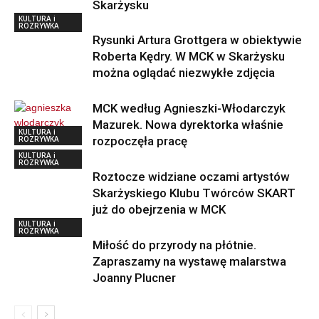
Skarżysku
KULTURA i
ROZRYWKA
Rysunki Artura Grottgera w obiektywie
Roberta Kędry. W MCK w Skarżysku
można oglądać niezwykłe zdjęcia
MCK według Agnieszki-Włodarczyk
Mazurek. Nowa dyrektorka właśnie
KULTURA i
ROZRYWKA
rozpoczęła pracę
KULTURA i
ROZRYWKA
Roztocze widziane oczami artystów
Skarżyskiego Klubu Twórców SKART
już do obejrzenia w MCK
KULTURA i
ROZRYWKA
Miłość do przyrody na płótnie.
Zapraszamy na wystawę malarstwa
Joanny Plucner