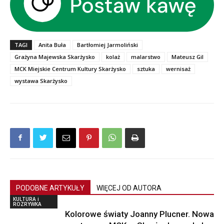
TAGI
Anita Buła
Bartłomiej Jarmoliński
Grażyna Majewska Skarżysko
kolaż
malarstwo
Mateusz Gil
MCK Miejskie Centrum Kultury Skarżysko
sztuka
wernisaż
wystawa Skarżysko
PODOBNE ARTYKUŁY
WIĘCEJ OD AUTORA
KULTURA i
ROZRYWKA
Kolorowe światy Joanny Plucner. Nowa