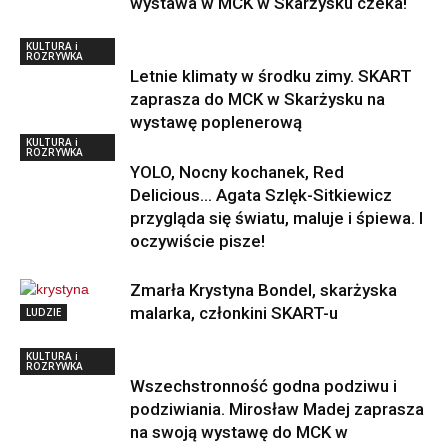
wystawa w MCK w Skarżysku czeka!
KULTURA i
ROZRYWKA
Letnie klimaty w środku zimy. SKART
zaprasza do MCK w Skarżysku na
wystawę poplenerową
KULTURA i
ROZRYWKA
YOLO, Nocny kochanek, Red
Delicious… Agata Szlęk-Sitkiewicz
przygląda się światu, maluje i śpiewa. I
oczywiście pisze!
Zmarła Krystyna Bondel, skarżyska
malarka, członkini SKART-u
LUDZIE
KULTURA i
ROZRYWKA
Wszechstronność godna podziwu i
podziwiania. Mirosław Madej zaprasza
na swoją wystawę do MCK w