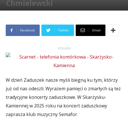
Chmielewski
Przez
Paweł Wełpa
-
29 października 2025
852
Facebook
Twitter
Email
REKLAMA
W dzień Zaduszek nasze myśli biegną ku tym, którzy
już od nas odeszli. Wyrazem pamięci o zmarłych są też
tradycyjne koncerty zaduszkowe. W Skarżysku-
Kamiennej w 2025 roku na koncert zaduszkowy
zaprasza klub muzyczny Semafor.