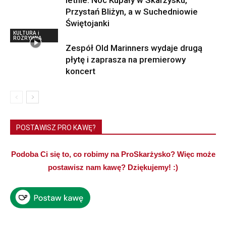
letnie. Noc Kupały w Skarżysku,
Przystań Bliżyn, a w Suchedniowie
Świętojanki
KULTURA i
ROZRYWKA
Zespół Old Marinners wydaje drugą
płytę i zaprasza na premierowy
koncert
POSTAWISZ PRO KAWĘ?
Podoba Ci się to, co robimy na ProSkarżysko? Więc może
postawisz nam kawę? Dziękujemy! :)