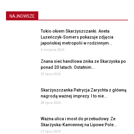
NAJNOWSZE
Tokio okiem Skarżyszczanki. Aneta
Luzeńczyk-Somers pokazuje zdjęcia
japońskiej metropolii w rodzinnym...
6 sierpnia 2026
Znana sieć handlowa znika ze Skarżyska po
ponad 20 latach. Ostatnim...
29 lipca 2026
Skarżyszczanka Patrycja Zarychta z główną
nagrodą ważnej imprezy. I to nie...
28 lipca 2026
Ważna ulica i most do przebudowy. Ze
Skarżyska-Kamiennej na Lipowe Pole...
27 lipca 2026