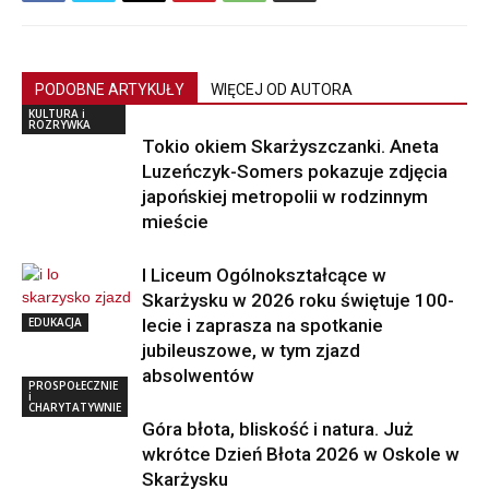
PODOBNE ARTYKUŁY
WIĘCEJ OD AUTORA
KULTURA i
ROZRYWKA
Tokio okiem Skarżyszczanki. Aneta
Luzeńczyk-Somers pokazuje zdjęcia
japońskiej metropolii w rodzinnym
mieście
I Liceum Ogólnokształcące w
Skarżysku w 2026 roku świętuje 100-
EDUKACJA
lecie i zaprasza na spotkanie
jubileuszowe, w tym zjazd
absolwentów
PROSPOŁECZNIE
i
CHARYTATYWNIE
Góra błota, bliskość i natura. Już
wkrótce Dzień Błota 2026 w Oskole w
Skarżysku