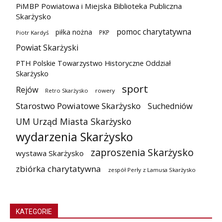
PiMBP Powiatowa i Miejska Biblioteka Publiczna
Skarżysko
pomoc charytatywna
piłka nożna
PKP
Piotr Kardyś
Powiat Skarżyski
PTH Polskie Towarzystwo Historyczne Oddział
Skarżysko
sport
Rejów
Retro Skarżysko
rowery
Starostwo Powiatowe Skarżysko
Suchedniów
UM Urząd Miasta Skarżysko
wydarzenia Skarżysko
zaproszenia Skarżysko
wystawa Skarżysko
zbiórka charytatywna
zespół Perły z Lamusa Skarżysko
KATEGORIE