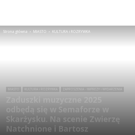
Strona główna
MIASTO
KULTURA i ROZRYWKA
MIASTO
KULTURA i ROZRYWKA
ZAPROSZENIA - IMPREZY i WYDARZENIA
Zaduszki muzyczne 2025
odbędą się w Semaforze w
Skarżysku. Na scenie Zwierzę
Natchnione i Bartosz