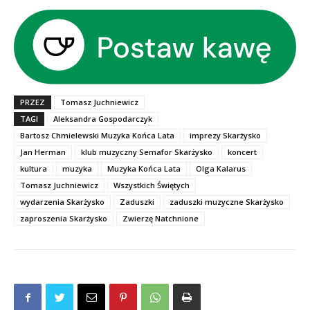
PRZEZ
Tomasz Juchniewicz
TAGI
Aleksandra Gospodarczyk
Bartosz Chmielewski Muzyka Końca Lata
imprezy Skarżysko
Jan Herman
klub muzyczny Semafor Skarżysko
koncert
kultura
muzyka
Muzyka Końca Lata
Olga Kalarus
Tomasz Juchniewicz
Wszystkich Świętych
wydarzenia Skarżysko
Zaduszki
zaduszki muzyczne Skarżysko
zaproszenia Skarżysko
Zwierzę Natchnione