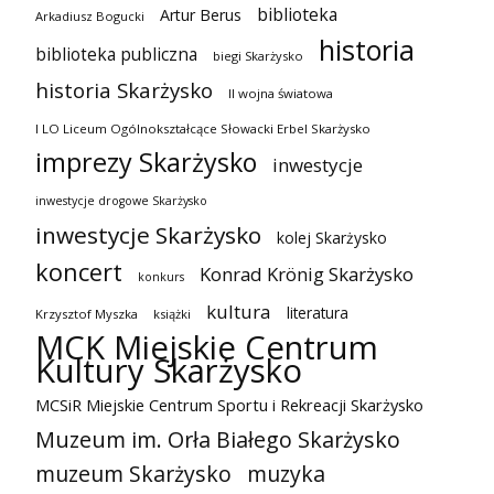
biblioteka
Artur Berus
Arkadiusz Bogucki
historia
biblioteka publiczna
biegi Skarżysko
historia Skarżysko
II wojna światowa
I LO Liceum Ogólnokształcące Słowacki Erbel Skarżysko
imprezy Skarżysko
inwestycje
inwestycje drogowe Skarżysko
inwestycje Skarżysko
kolej Skarżysko
koncert
Konrad Krönig Skarżysko
konkurs
kultura
literatura
Krzysztof Myszka
książki
MCK Miejskie Centrum
Kultury Skarżysko
MCSiR Miejskie Centrum Sportu i Rekreacji Skarżysko
Muzeum im. Orła Białego Skarżysko
muzeum Skarżysko
muzyka