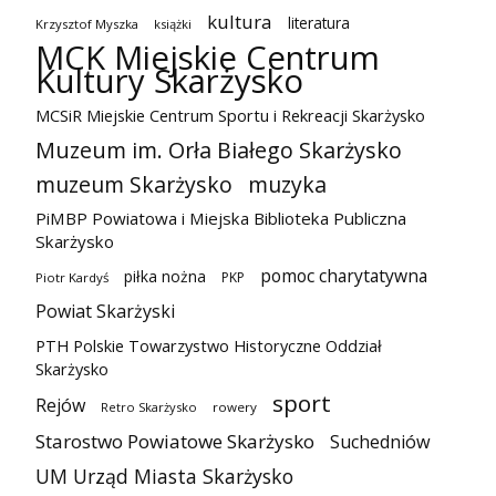
kultura
literatura
Krzysztof Myszka
książki
MCK Miejskie Centrum
Kultury Skarżysko
MCSiR Miejskie Centrum Sportu i Rekreacji Skarżysko
Muzeum im. Orła Białego Skarżysko
muzeum Skarżysko
muzyka
PiMBP Powiatowa i Miejska Biblioteka Publiczna
Skarżysko
pomoc charytatywna
piłka nożna
PKP
Piotr Kardyś
Powiat Skarżyski
PTH Polskie Towarzystwo Historyczne Oddział
Skarżysko
sport
Rejów
Retro Skarżysko
rowery
Starostwo Powiatowe Skarżysko
Suchedniów
UM Urząd Miasta Skarżysko