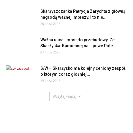
Skarżyszczanka Patrycja Zarychta z główną
nagrodą ważnej imprezy. I to nie...
28 lipca 2026
Ważna ulica i most do przebudowy. Ze
Skarżyska-Kamiennej na Lipowe Pole...
27 lipca 2026
S/W – Skarżysko ma kolejny ceniony zespół,
o którym coraz głośniej...
25 lipca 2026
Wczytaj więcej