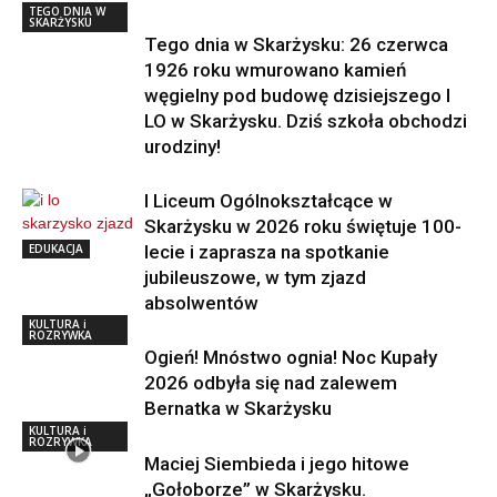
TEGO DNIA W
SKARŻYSKU
Tego dnia w Skarżysku: 26 czerwca
1926 roku wmurowano kamień
węgielny pod budowę dzisiejszego I
LO w Skarżysku. Dziś szkoła obchodzi
urodziny!
I Liceum Ogólnokształcące w
Skarżysku w 2026 roku świętuje 100-
EDUKACJA
lecie i zaprasza na spotkanie
jubileuszowe, w tym zjazd
absolwentów
KULTURA i
ROZRYWKA
Ogień! Mnóstwo ognia! Noc Kupały
2026 odbyła się nad zalewem
Bernatka w Skarżysku
KULTURA i
ROZRYWKA
Maciej Siembieda i jego hitowe
„Gołoborze” w Skarżysku.