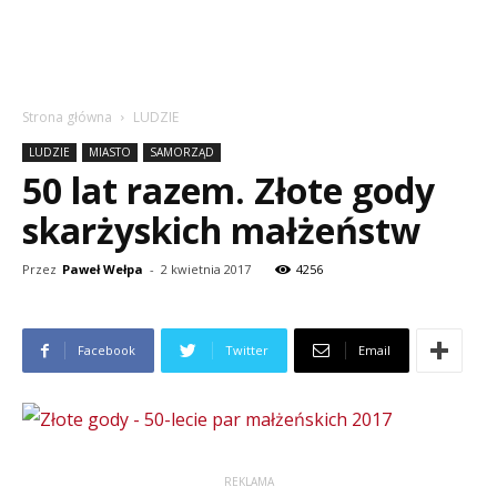
Strona główna
LUDZIE
LUDZIE
MIASTO
SAMORZĄD
50 lat razem. Złote gody
skarżyskich małżeństw
Przez
Paweł Wełpa
-
2 kwietnia 2017
4256
Facebook
Twitter
Email
REKLAMA