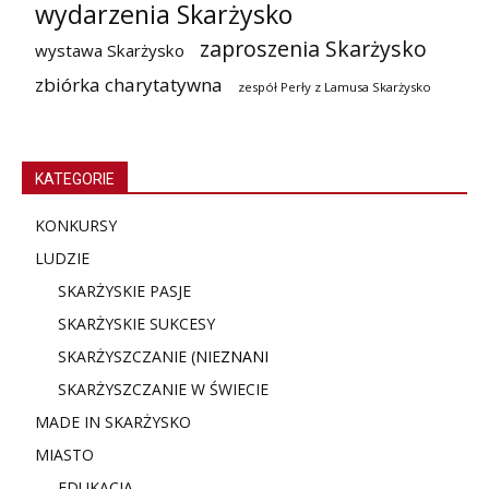
wydarzenia Skarżysko
zaproszenia Skarżysko
wystawa Skarżysko
zbiórka charytatywna
zespół Perły z Lamusa Skarżysko
KATEGORIE
KONKURSY
LUDZIE
SKARŻYSKIE PASJE
SKARŻYSKIE SUKCESY
SKARŻYSZCZANIE (NIE
ZNANI
SKARŻYSZCZANIE W ŚWIECIE
MADE IN SKARŻYSKO
MIASTO
EDUKACJA