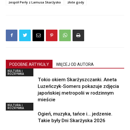
zespół Perły z Lamusa Skarżysko
złote gody
PODOBNE ARTYKUŁY
WIĘCEJ OD AUTORA
KULTURA i
ROZRYWKA
Tokio okiem Skarżyszczanki. Aneta
Luzeńczyk-Somers pokazuje zdjęcia
japońskiej metropolii w rodzinnym
mieście
KULTURA i
ROZRYWKA
Ogień, muzyka, tańce i… jedzenie.
Takie były Dni Skarżyska 2026