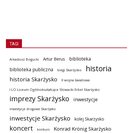
TAGI
biblioteka
Artur Berus
Arkadiusz Bogucki
historia
biblioteka publiczna
biegi Skarżysko
historia Skarżysko
II wojna światowa
I LO Liceum Ogólnokształcące Słowacki Erbel Skarżysko
imprezy Skarżysko
inwestycje
inwestycje drogowe Skarżysko
inwestycje Skarżysko
kolej Skarżysko
koncert
Konrad Krönig Skarżysko
konkurs