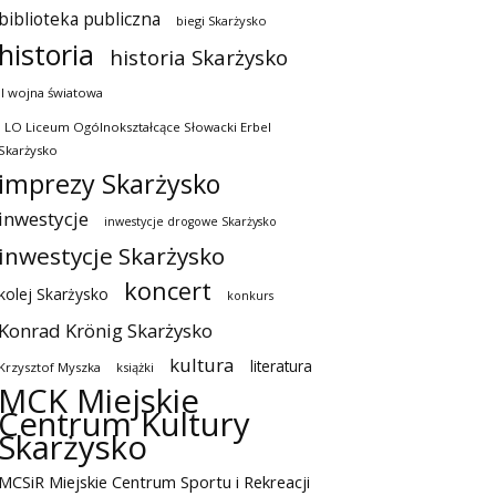
biblioteka publiczna
biegi Skarżysko
historia
historia Skarżysko
II wojna światowa
I LO Liceum Ogólnokształcące Słowacki Erbel
Skarżysko
imprezy Skarżysko
inwestycje
inwestycje drogowe Skarżysko
inwestycje Skarżysko
koncert
kolej Skarżysko
konkurs
Konrad Krönig Skarżysko
kultura
literatura
Krzysztof Myszka
książki
MCK Miejskie
Centrum Kultury
Skarżysko
MCSiR Miejskie Centrum Sportu i Rekreacji