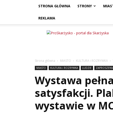
STRONA GŁÓWNA
STRONY
MIAS
REKLAMA
ProSkarżysko
Strona główna
MIASTO
KULTURA i ROZRYWKA
MIASTO
KULTURA i ROZRYWKA
LUDZIE
ZAPROSZENIA
Wystawa pełna 
satysfakcji. Pl
wystawie w MC