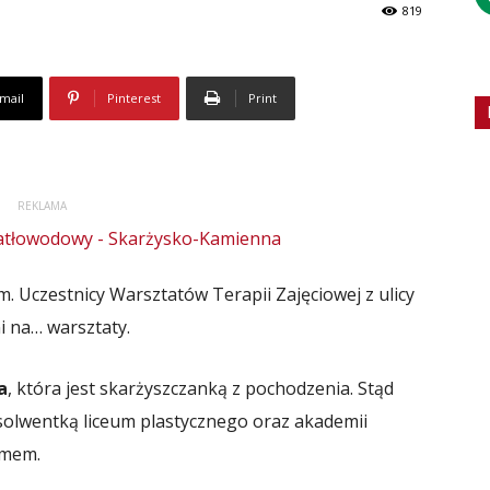
819
mail
Pinterest
Print
REKLAMA
. Uczestnicy Warsztatów Terapii Zajęciowej z ulicy
i na… warsztaty.
a
, która jest skarżyszczanką z pochodzenia. Stąd
absolwentką liceum plastycznego oraz akademii
ilmem.