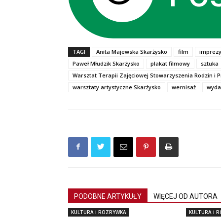
TAGI
Anita Majewska Skarżysko
film
imprezy
Paweł Młudzik Skarżysko
plakat filmowy
sztuka
Warsztat Terapii Zajęciowej Stowarzyszenia Rodzin i 
warsztaty artystyczne Skarżysko
wernisaż
wyda
PODOBNE ARTYKUŁY
WIĘCEJ OD AUTORA
KULTURA i ROZRYWKA
KULTURA i 