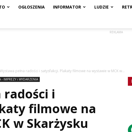
TO
OGŁOSZENIA
INFORMATOR
LUDZIE
RET
REKLAMA
Wystawa pełna radości i satysfakcji. Plakaty filmowe na wystawie w MCK w...
 - IMPREZY i WYDARZENIA
radości i
akaty filmowe na
K w Skarżysku