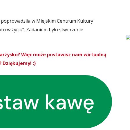
i poprowadziła w Miejskim Centrum Kultury
atu w życiu”. Zadaniem było stworzenie
Skarżysko? Więc może postawisz nam wirtualną
 Dziękujemy! :)