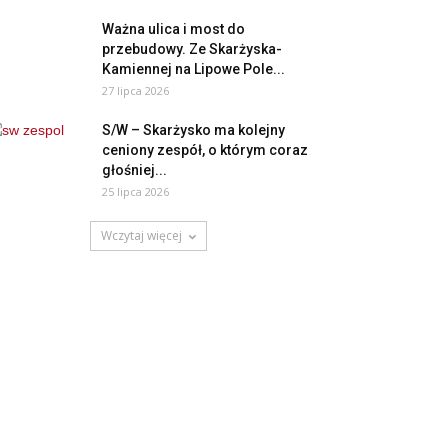
Ważna ulica i most do
przebudowy. Ze Skarżyska-
Kamiennej na Lipowe Pole...
27 lipca 2026
S/W – Skarżysko ma kolejny
ceniony zespół, o którym coraz
głośniej...
25 lipca 2026
Wczytaj więcej