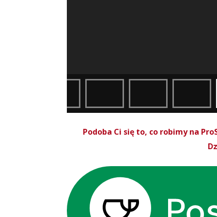
Podoba Ci się to, co robimy na P
Dz