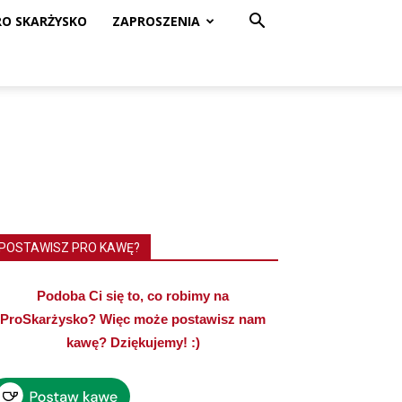
RO SKARŻYSKO
ZAPROSZENIA
POSTAWISZ PRO KAWĘ?
Podoba Ci się to, co robimy na
ProSkarżysko? Więc może postawisz nam
kawę? Dziękujemy! :)