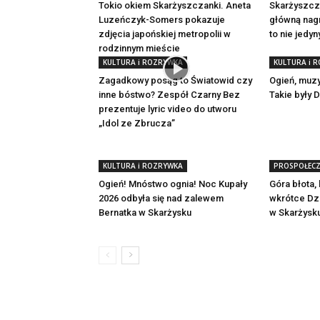
Tokio okiem Skarżyszczanki. Aneta
Skarżyszcza
Luzeńczyk-Somers pokazuje
główną nagr
zdjęcia japońskiej metropolii w
to nie jedy
rodzinnym mieście
KULTURA i ROZRYWKA
KULTURA i 
Zagadkowy posąg to Światowid czy
Ogień, muzy
inne bóstwo? Zespół Czarny Bez
Takie były 
prezentuje lyric video do utworu
„Idol ze Zbrucza”
KULTURA i ROZRYWKA
PROSPOŁECZ
Ogień! Mnóstwo ognia! Noc Kupały
Góra błota, 
2026 odbyła się nad zalewem
wkrótce Dzi
Bernatka w Skarżysku
w Skarżysk