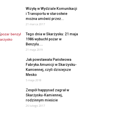
Wizytę w Wydziale Komunikacji
i Transportu w starostwie
można umówić przez...
21 marca 2017
Tego dnia w Skarżysku: 21 maja
1986 wybuchł pożar w
Benzylu....
21 maja 2019
Jak powstawała Państwowa
Fabryka Amunicji w Skarżysku-
Kamiennej, czyli dzisiejsze
Mesko
5 maja 2018
Zespół happysad zagrał w
Skarżysku-Kamiennej,
rodzinnym mieście
26 lutego 2017