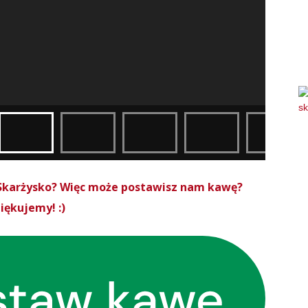
roSkarżysko? Więc może postawisz nam kawę?
iękujemy! :)