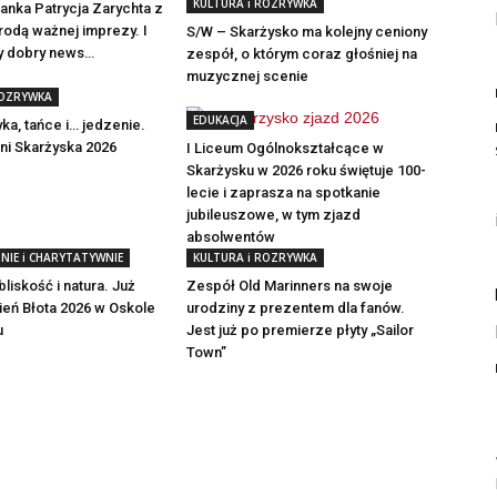
KULTURA i ROZRYWKA
nka Patrycja Zarychta z
odą ważnej imprezy. I
S/W – Skarżysko ma kolejny ceniony
ny dobry news…
zespół, o którym coraz głośniej na
muzycznej scenie
ROZRYWKA
EDUKACJA
ka, tańce i… jedzenie.
Dni Skarżyska 2026
I Liceum Ogólnokształcące w
Skarżysku w 2026 roku świętuje 100-
lecie i zaprasza na spotkanie
jubileuszowe, w tym zjazd
absolwentów
NIE i CHARYTATYWNIE
KULTURA i ROZRYWKA
bliskość i natura. Już
Zespół Old Marinners na swoje
eń Błota 2026 w Oskole
urodziny z prezentem dla fanów.
u
Jest już po premierze płyty „Sailor
Town”