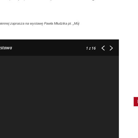
iennej zaprasza na wystawę Pawła Młudzika pt. „Mój
ystawa
1
z 16