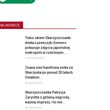
NAJNOWSZE
Tokio okiem Skarżyszczanki.
Aneta Luzeńczyk-Somers
pokazuje zdjęcia japońskiej
metropolii w rodzinnym...
6 sierpnia 2026
Znana sieć handlowa znika ze
Skarżyska po ponad 20 latach.
Ostatnim...
29 lipca 2026
Skarżyszczanka Patrycja
Zarychta z główną nagrodą
ważnej imprezy. I to nie...
28 lipca 2026