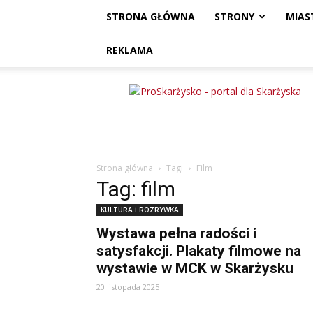
STRONA GŁÓWNA
STRONY
MIAS
REKLAMA
ProSkarżysko
Strona główna
Tagi
Film
Tag: film
KULTURA i ROZRYWKA
Wystawa pełna radości i
satysfakcji. Plakaty filmowe na
wystawie w MCK w Skarżysku
20 listopada 2025