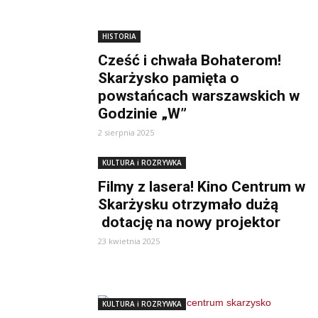
HISTORIA
Cześć i chwała Bohaterom!
Skarżysko pamięta o
powstańcach warszawskich w
Godzinie „W”
2 sierpnia 2025
KULTURA i ROZRYWKA
Filmy z lasera! Kino Centrum w
Skarżysku otrzymało dużą
dotację na nowy projektor
23 kwietnia 2025
KULTURA i ROZRYWKA