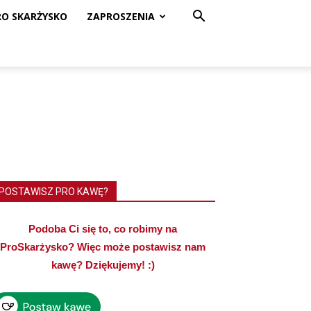
RO SKARŻYSKO
ZAPROSZENIA
POSTAWISZ PRO KAWĘ?
Podoba Ci się to, co robimy na
ProSkarżysko? Więc może postawisz nam
kawę? Dziękujemy! :)