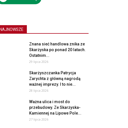
NAJNOWSZE
Znana sieć handlowa znika ze
Skarżyska po ponad 20 latach.
Ostatnim...
29 lipca 2026
Skarżyszczanka Patrycja
Zarychta z główną nagrodą
ważnej imprezy. I to nie...
28 lipca 2026
Ważna ulica i most do
przebudowy. Ze Skarżyska-
Kamiennej na Lipowe Pole...
27 lipca 2026