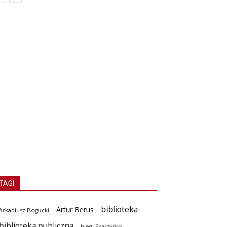
TAGI
biblioteka
Artur Berus
Arkadiusz Bogucki
biblioteka publiczna
biegi Skarżysko