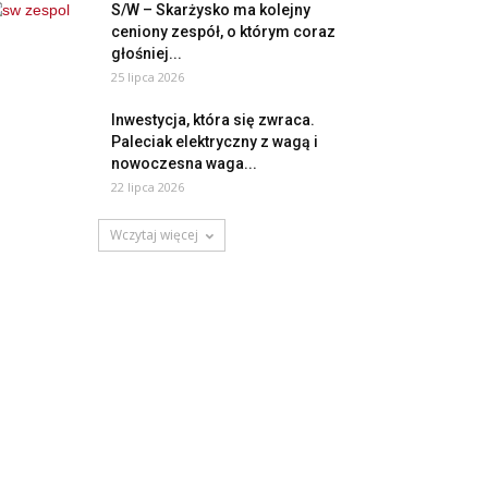
S/W – Skarżysko ma kolejny
ceniony zespół, o którym coraz
głośniej...
25 lipca 2026
Inwestycja, która się zwraca.
Paleciak elektryczny z wagą i
nowoczesna waga...
22 lipca 2026
Wczytaj więcej