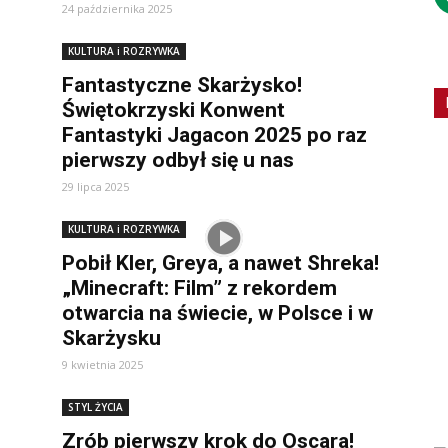
24 października 2025
KULTURA i ROZRYWKA
Fantastyczne Skarżysko!
Świętokrzyski Konwent
Fantastyki Jagacon 2025 po raz
pierwszy odbył się u nas
29 lipca 2025
KULTURA i ROZRYWKA
Pobił Kler, Greya, a nawet Shreka!
„Minecraft: Film” z rekordem
otwarcia na świecie, w Polsce i w
Skarżysku
9 kwietnia 2025
STYL ŻYCIA
Zrób pierwszy krok do Oscara!