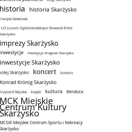
historia
historia Skarżysko
II wojna światowa
I LO Liceum Ogólnokształcące Słowacki Erbel
Skarżysko
imprezy Skarżysko
inwestycje
inwestycje drogowe Skarżysko
inwestycje Skarżysko
koncert
kolej Skarżysko
konkurs
Konrad Krönig Skarżysko
kultura
literatura
Krzysztof Myszka
książki
MCK Miejskie
Centrum Kultury
Skarżysko
MCSiR Miejskie Centrum Sportu i Rekreacji
Skarżysko