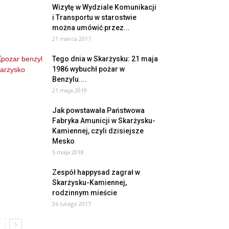
Wizytę w Wydziale Komunikacji
i Transportu w starostwie
można umówić przez...
21 marca 2017
Tego dnia w Skarżysku: 21 maja
1986 wybuchł pożar w
Benzylu....
21 maja 2019
Jak powstawała Państwowa
Fabryka Amunicji w Skarżysku-
Kamiennej, czyli dzisiejsze
Mesko
5 maja 2018
Zespół happysad zagrał w
Skarżysku-Kamiennej,
rodzinnym mieście
26 lutego 2017