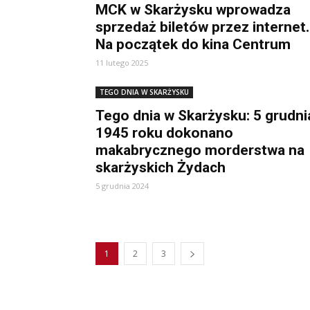
MCK w Skarżysku wprowadza
sprzedaż biletów przez internet.
Na początek do kina Centrum
11 lutego 2025
TEGO DNIA W SKARŻYSKU
Tego dnia w Skarżysku: 5 grudni
1945 roku dokonano
makabrycznego morderstwa na
skarżyskich Żydach
5 grudnia 2024
1
2
3