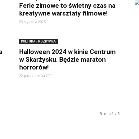
Ferie zimowe to świetny czas na
kreatywne warsztaty filmowe!
23 stycznia 2025
KULTURA i ROZRYWKA
a
Halloween 2024 w kinie Centrum
w Skarżysku. Będzie maraton
horrorów!
22 października 2024
Strona 1 z 3