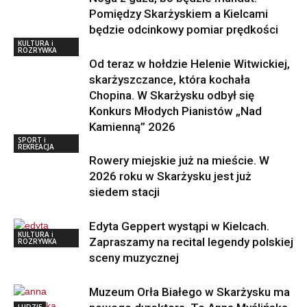
Pomiędzy Skarżyskiem a Kielcami
będzie odcinkowy pomiar prędkości
KULTURA i
ROZRYWKA
Od teraz w hołdzie Helenie Witwickiej,
skarżyszczance, która kochała
Chopina. W Skarżysku odbył się
Konkurs Młodych Pianistów „Nad
Kamienną” 2026
SPORT i
REKREACJA
Rowery miejskie już na mieście. W
2026 roku w Skarżysku jest już
siedem stacji
Edyta Geppert wystąpi w Kielcach.
KULTURA i
Zapraszamy na recital legendy polskiej
ROZRYWKA
sceny muzycznej
Muzeum Orła Białego w Skarżysku ma
LUDZIE