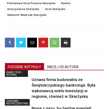
Państwowa Straż Pożarna Skarżysko
Radom
straż pożarna Skarżysko
straż Skarżysko
Sławomir Wawrzak Skarżysko
PODOBNE ARTYKUŁY
WIĘCEJ OD AUTORA
INWESTYCJE i
ROZWÓJ
Uznana firma budowalna ze
Świętokrzyskiego bankrutuje. Była
wykonawcą wielu inwestycji w
regionie, również w Skarżysku
ZDROWIE i
BEZPIECZEŃSTWO
Noga z gazu, bo będzie mandat!