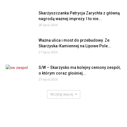
Skarżyszczanka Patrycja Zarychta z główną
nagrodą ważnej imprezy. I to nie...
28 lipca 2026
Ważna ulica i most do przebudowy. Ze
Skarżyska-Kamiennej na Lipowe Pole...
27 lipca 2026
S/W – Skarżysko ma kolejny ceniony zespół,
o którym coraz głośniej...
25 lipca 2026
Wczytaj więcej