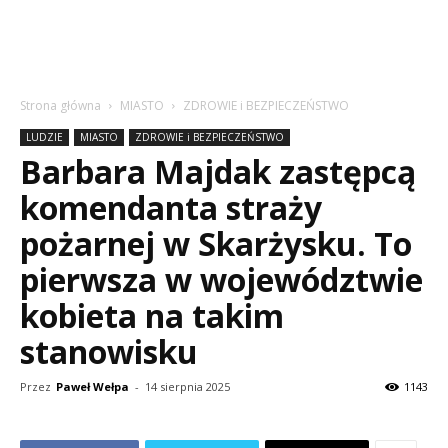
Strona główna
MIASTO
ZDROWIE i BEZPIECZEŃSTWO
LUDZIE
MIASTO
ZDROWIE i BEZPIECZEŃSTWO
Barbara Majdak zastępcą
komendanta straży
pożarnej w Skarżysku. To
pierwsza w województwie
kobieta na takim
stanowisku
Przez
Paweł Wełpa
-
14 sierpnia 2025
1143