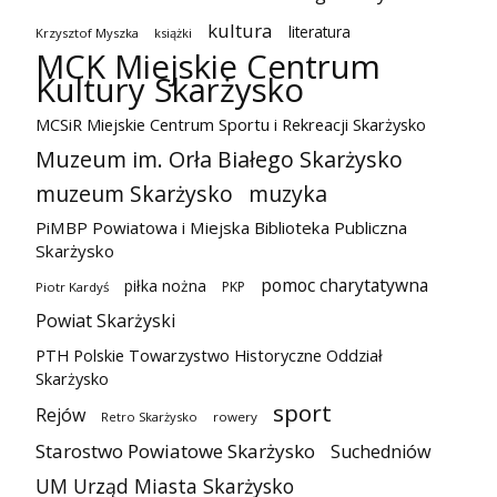
kultura
literatura
Krzysztof Myszka
książki
MCK Miejskie Centrum
Kultury Skarżysko
MCSiR Miejskie Centrum Sportu i Rekreacji Skarżysko
Muzeum im. Orła Białego Skarżysko
muzeum Skarżysko
muzyka
PiMBP Powiatowa i Miejska Biblioteka Publiczna
Skarżysko
pomoc charytatywna
piłka nożna
PKP
Piotr Kardyś
Powiat Skarżyski
PTH Polskie Towarzystwo Historyczne Oddział
Skarżysko
sport
Rejów
Retro Skarżysko
rowery
Starostwo Powiatowe Skarżysko
Suchedniów
UM Urząd Miasta Skarżysko