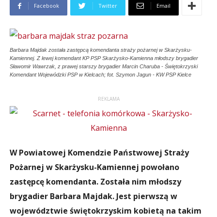
Facebook
Twitter
Email
Barbara Majdak została zastępcą komendanta straży pożarnej w Skarżysku-
Kamiennej. Z lewej komendant KP PSP Skarżysko-Kamienna młodszy brygadier
Sławomir Wawrzak, z prawej starszy brygadier Marcin Charuba - Świętokrzyski
Komendant Wojewódzki PSP w Kielcach; fot. Szymon Jagun - KW PSP Kielce
REKLAMA
W Powiatowej Komendzie Państwowej Straży
Pożarnej w Skarżysku-Kamiennej powołano
zastępcę komendanta. Została nim młodszy
brygadier Barbara Majdak. Jest pierwszą w
województwie świętokrzyskim kobietą na takim