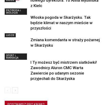
nowego dyrektora. To Anna Myślińska
z Kielc
PRZYRODA i
EKOLOGIA
Włoska pogoda w Skarżysku. Tak
będzie klimat w naszym mieście w
przyszłości
LUDZIE
Zmiana komendanta w straży pożarnej
w Skarżysku
SPORT i
REKREACJA
I Ty możesz być mistrzem siatkówki!
Zawodnicy Aluron CMC Warta
Zawiercie po udanym sezonie
przyjechali do Skarżyska
POSTAWISZ PRO KAWĘ?