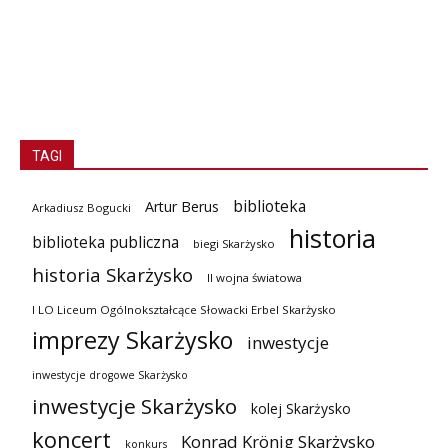
TAGI
biblioteka
Artur Berus
Arkadiusz Bogucki
historia
biblioteka publiczna
biegi Skarżysko
historia Skarżysko
II wojna światowa
I LO Liceum Ogólnokształcące Słowacki Erbel Skarżysko
imprezy Skarżysko
inwestycje
inwestycje drogowe Skarżysko
inwestycje Skarżysko
kolej Skarżysko
koncert
Konrad Krönig Skarżysko
konkurs