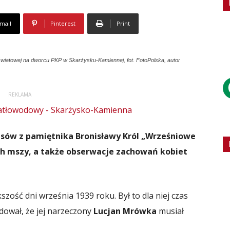
mail
Pinterest
Print
światowej na dworcu PKP w Skarżysku-Kamiennej, fot. FotoPolska, autor
REKLAMA
isów z pamiętnika Bronisławy Król „Wrześniowe
ych mszy, a także obserwacje zachowań kobiet
zość dni września 1939 roku. Był to dla niej czas
ował, że jej narzeczony
Lucjan Mrówka
musiał