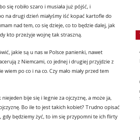
bo się robiło szaro i musiała już pójść, i
bo na drugi dzień miałyśmy iść kopać kartofle do
am nad tem, co się dzieje, co to będzie dalej, jak
gdy kto przeżyje wojnę tak straszną.
wić, jakie są u nas w Polsce panienki, nawet
acerują z Niemcami, co jednej i drugiej przyjdzie z
 nie wiem po co i na co. Czy mało miały przed tem
 niejeden bije się i legnie za ojczyznę, a może ja,
czyznę. Bo ile to jest takich kobiet? Trudno opisać
ś, gdy będziemy żyć, to im się przypomni te ich flirty