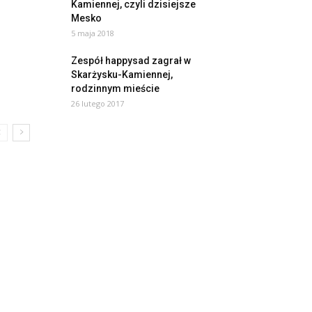
Kamiennej, czyli dzisiejsze
Mesko
5 maja 2018
Zespół happysad zagrał w
Skarżysku-Kamiennej,
rodzinnym mieście
26 lutego 2017