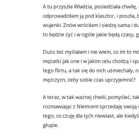
A tu przyszła Władzia, posiedziała chwilę, 
odprowadziłam ją pod klasztor, i poszła, 
wujenki. Znów wróciłam i siedzę sama i dum
to będzie żyć i w ogóle jakie będą czasy, 
Dużo też myślałam i nie wiem, co im to mó
mężatki jak one i w jakim celu chodzą i sp
tego flirtu, a tak się do nich uśmiechały,
mężczyzn, żeby sobie czas uprzyjemnić?
A teraz, w tak ważnej chwili, pomyśleć, tak
rozmawiając z Niemcem sprzedaję swoją oj
tego, co czuję dla tych niewiast, ale kiedy
głupie.