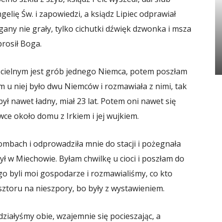
lię Św. i zapowiedzi, a ksiądz Lipiec odprawiał
rgany nie grały, tylko cichutki dźwięk dzwonka i msza
prosił Boga.
ścielnym jest grób jednego Niemca, potem poszłam
 u niej było dwu Niemców i rozmawiała z nimi, tak
ł nawet ładny, miał 23 lat. Potem oni nawet się
awce około domu z Irkiem i jej wujkiem.
mbach i odprowadziła mnie do stacji i pożegnała
 był w Miechowie. Byłam chwilkę u cioci i poszłam do
 byli moi gospodarze i rozmawialiśmy, co kto
lasztoru na nieszpory, bo były z wystawieniem.
ziałyśmy obie, wzajemnie się pocieszając, a