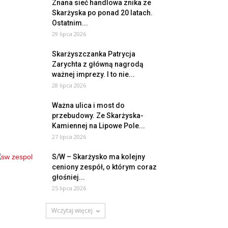
Znana sieć handlowa znika ze
Skarżyska po ponad 20 latach.
Ostatnim...
29 lipca 2026
Skarżyszczanka Patrycja
Zarychta z główną nagrodą
ważnej imprezy. I to nie...
28 lipca 2026
Ważna ulica i most do
przebudowy. Ze Skarżyska-
Kamiennej na Lipowe Pole...
27 lipca 2026
S/W – Skarżysko ma kolejny
ceniony zespół, o którym coraz
głośniej...
25 lipca 2026
Wczytaj więcej