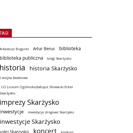
TAGI
biblioteka
Artur Berus
Arkadiusz Bogucki
biblioteka publiczna
biegi Skarżysko
historia
historia Skarżysko
II wojna światowa
I LO Liceum Ogólnokształcące Słowacki Erbel
Skarżysko
imprezy Skarżysko
inwestycje
inwestycje drogowe Skarżysko
inwestycje Skarżysko
koncert
kolej Skarżysko
konkurs