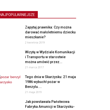
NAJPOPULARNIEJSZE
Zapytaj prawnika: Czy można
darować małoletniemu dziecku
mieszkanie?
2 kwietnia 2019
Wizytę w Wydziale Komunikacji
i Transportu w starostwie
można umówić przez...
21 marca 2017
Tego dnia w Skarżysku: 21 maja
1986 wybuchł pożar w
Benzylu....
21 maja 2019
Jak powstawała Państwowa
Fabryka Amunicji w Skarżysku-