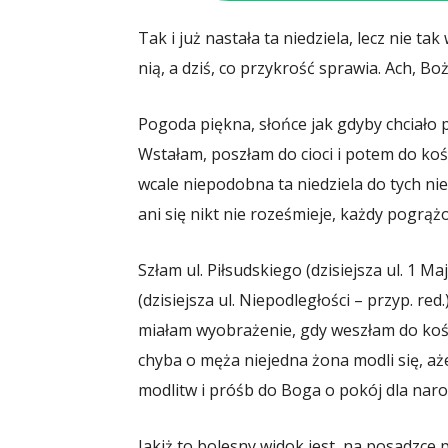
Tak i już nastała ta niedziela, lecz nie ta
nią, a dziś, co przykrość sprawia. Ach, Bo
Pogoda piękna, słońce jak gdyby chciało p
Wstałam, poszłam do cioci i potem do koś
wcale niepodobna ta niedziela do tych nie
ani się nikt nie roześmieje, każdy pogrą
Szłam ul. Piłsudskiego (dzisiejsza ul. 1 M
(dzisiejsza ul. Niepodległości – przyp. red
miałam wyobrażenie, gdy weszłam do kości
chyba o męża niejedna żona modli się, ażeb
modlitw i próśb do Boga o pokój dla nar
Jakiż to bolesny widok jest, na posadzce p