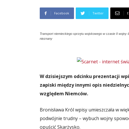
Facebook
Twitter
E
Transport niemieckiego sprzętu wojskowego w czasie II wojny 
nieznany
W dzisiejszym odcinku prezentacji wp
zapiski między innymi opis niedzieln
względem Niemców.
Bronisława Król wpisy umieszczała w więks
podwójnie trudny – wybuch wojny spowod
opuścić Skarżysko.