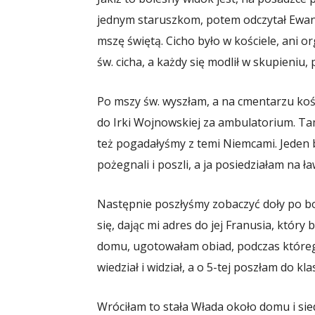
jednym staruszkom, potem odczytał Ewange
mszę świętą. Cicho było w kościele, ani o
św. cicha, a każdy się modlił w skupieniu, 
Po mszy św. wyszłam, a na cmentarzu ko
do Irki Wojnowskiej za ambulatorium. Tam
też pogadałyśmy z temi Niemcami. Jeden by
pożegnali i poszli, a ja posiedziałam na ł
Następnie poszłyśmy zobaczyć doły po bo
się, dając mi adres do jej Franusia, który
domu, ugotowałam obiad, podczas którego
wiedział i widział, a o 5-tej poszłam do k
Wróciłam to stała Włada około domu i sied