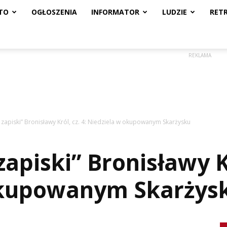
TO
OGŁOSZENIA
INFORMATOR
LUDZIE
RET
REKLAMA
zapiski” Bronisławy Król, cz. 4: Niedziela w okupowanym Skarżysku
piski” Bronisławy Kr
okupowanym Skarżys