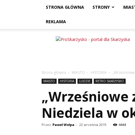
STRONA GŁÓWNA
STRONY
MIAS
REKLAMA
ProSkarżysko
Strona główna
MIASTO
HISTORIA
„Wrześniowe 
MIASTO
HISTORIA
LUDZIE
RETRO SKARŻYSKO
„Wrześniowe za
Niedziela w 
Przez
Paweł Wełpa
-
22 września 2019
4444