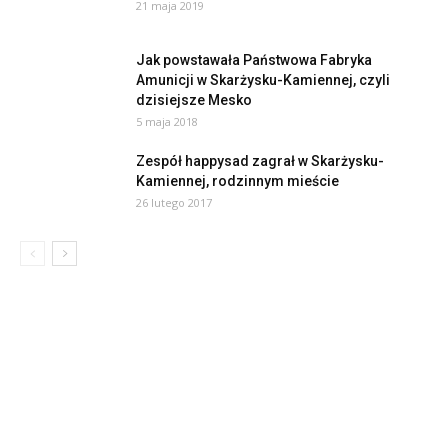
21 maja 2019
Jak powstawała Państwowa Fabryka
Amunicji w Skarżysku-Kamiennej, czyli
dzisiejsze Mesko
5 maja 2018
Zespół happysad zagrał w Skarżysku-
Kamiennej, rodzinnym mieście
26 lutego 2017