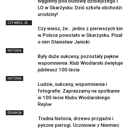
węgielny pod budowę dzisiejszego I
LO w Skarżysku. Dziś szkoła obchodzi
urodziny!
CZY WIESZ, ŻE...
Czy wiesz, że… jedno z pierwszych kin
w Polsce powstało w Skarżysku. Pisał
o nim Stanisław Janicki
HISTORIA
Były duże sukcesy, pozostały piękne
wspomnienia. Klub Wioślarski świętuje
jubileusz 100-lecia
HISTORIA
Ludzie, sukcesy, wspomnienia i
fotografie. Zapraszamy na spotkanie
w 100-lecie Klubu Wioślarskiego
Rejów
EDUKACJA
Trudna historia, drzewo przyjaźni i
pyszne pierogi. Uczniowie z Niemiec