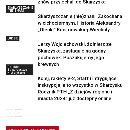
znów przyjechali do Skarżyska
SKARŻYSZCZANIE
(NIE)ZNANI
Skarżyszczanie (nie)znani: Zakochana
w cichociemnym. Historia Aleksandry
„Oleńki” Kocimowskiej-Wiechuły
LUDZIE
Jerzy Wojciechowski, żołnierz ze
Skarżyska, zasługuje na godny
pochówek. Poszukujemy jego
krewnych
Polskie
Towarzystwo
Historyczne
Kolej, rakiety V-2, Staff i intrygujące
inskrypcje, a to wszystko w Skarżysku.
Rocznik PTH „Z dziejów regionu i
miasta 2024” już dostępny online