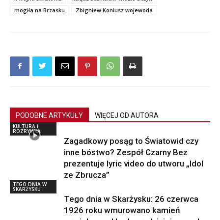
mogiła na Brzasku
Zbigniew Koniusz wojewoda
PODOBNE ARTYKUŁY
WIĘCEJ OD AUTORA
KULTURA i
ROZRYWKA
Zagadkowy posąg to Światowid czy
inne bóstwo? Zespół Czarny Bez
prezentuje lyric video do utworu „Idol
ze Zbrucza”
TEGO DNIA W
SKARŻYSKU
Tego dnia w Skarżysku: 26 czerwca
1926 roku wmurowano kamień