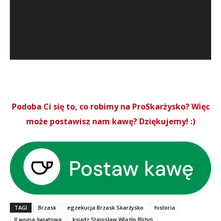
Podoba Ci się to, co robimy na ProSkarżysko? Więc
może postawisz nam kawę? Dziękujemy! :)
TAGI
Brzask
egzekucja Brzask Skarżysko
historia
II wojna światowa
ksiądz Stanisław Wlazło Bliżyn