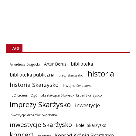
TAGI
biblioteka
Artur Berus
Arkadiusz Bogucki
historia
biblioteka publiczna
biegi Skarżysko
historia Skarżysko
II wojna światowa
I LO Liceum Ogólnokształcące Słowacki Erbel Skarżysko
imprezy Skarżysko
inwestycje
inwestycje drogowe Skarżysko
inwestycje Skarżysko
kolej Skarżysko
koncert
Konrad Krönig Skarżysko
konkurs