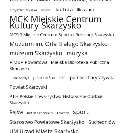
kultura
literatura
Krzysztof Myszka
książki
MCK Miejskie Centrum
Kultury Skarżysko
MCSiR Miejskie Centrum Sportu i Rekreacji Skarżysko
Muzeum im. Orła Białego Skarżysko
muzeum Skarżysko
muzyka
PiMBP Powiatowa i Miejska Biblioteka Publiczna
Skarżysko
pomoc charytatywna
piłka nożna
PKP
Piotr Kardyś
Powiat Skarżyski
PTH Polskie Towarzystwo Historyczne Oddział
Skarżysko
sport
Rejów
Retro Skarżysko
rowery
Starostwo Powiatowe Skarżysko
Suchedniów
UM Urząd Miasta Skarżysko