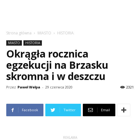
Strona główna
MIASTO
HISTORIA
MIASTO
HISTORIA
Okrągła rocznica
egzekucji na Brzasku
skromna i w deszczu
Przez
Paweł Wełpa
-
29 czerwca 2020
2321
Facebook
Twitter
Email
REKLAMA