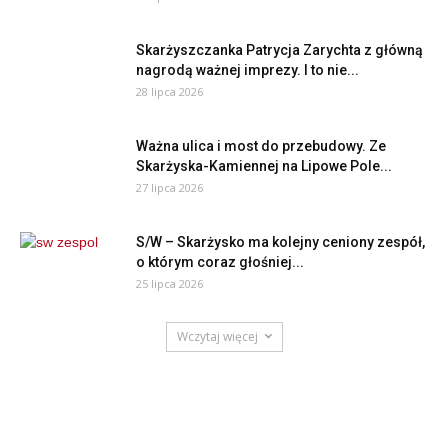
Skarżyszczanka Patrycja Zarychta z główną
nagrodą ważnej imprezy. I to nie...
28 lipca 2026
Ważna ulica i most do przebudowy. Ze
Skarżyska-Kamiennej na Lipowe Pole...
27 lipca 2026
S/W – Skarżysko ma kolejny ceniony zespół,
o którym coraz głośniej...
25 lipca 2026
Wczytaj więcej