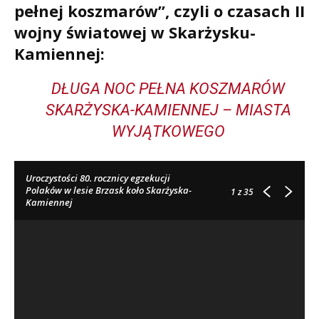
pełnej koszmarów”, czyli o czasach II
wojny światowej w Skarżysku-
Kamiennej:
DŁUGA NOC PEŁNA KOSZMARÓW
SKARŻYSKA-KAMIENNEJ – MIASTA
WYJĄTKOWEGO
Uroczystości 80. rocznicy egzekucji
Polaków w lesie Brzask koło Skarżyska-
1
z 35
Kamiennej