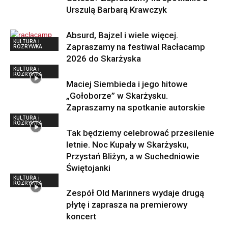
Urszulą Barbarą Krawczyk
Absurd, Bajzel i wiele więcej.
KULTURA i
Zapraszamy na festiwal Racłacamp
ROZRYWKA
2026 do Skarżyska
KULTURA i
ROZRYWKA
Maciej Siembieda i jego hitowe
„Gołoborze” w Skarżysku.
Zapraszamy na spotkanie autorskie
KULTURA i
ROZRYWKA
Tak będziemy celebrować przesilenie
letnie. Noc Kupały w Skarżysku,
Przystań Bliżyn, a w Suchedniowie
Świętojanki
KULTURA i
ROZRYWKA
Zespół Old Marinners wydaje drugą
płytę i zaprasza na premierowy
koncert