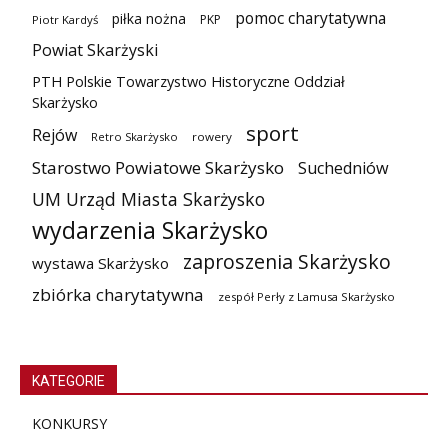
pomoc charytatywna
piłka nożna
PKP
Piotr Kardyś
Powiat Skarżyski
PTH Polskie Towarzystwo Historyczne Oddział
Skarżysko
sport
Rejów
Retro Skarżysko
rowery
Starostwo Powiatowe Skarżysko
Suchedniów
UM Urząd Miasta Skarżysko
wydarzenia Skarżysko
zaproszenia Skarżysko
wystawa Skarżysko
zbiórka charytatywna
zespół Perły z Lamusa Skarżysko
KATEGORIE
KONKURSY