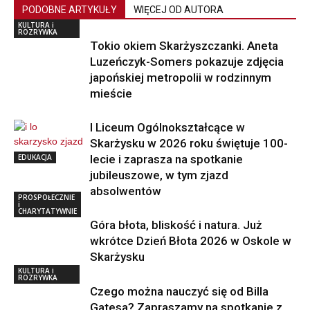
PODOBNE ARTYKUŁY
WIĘCEJ OD AUTORA
KULTURA i
ROZRYWKA
Tokio okiem Skarżyszczanki. Aneta
Luzeńczyk-Somers pokazuje zdjęcia
japońskiej metropolii w rodzinnym
mieście
I Liceum Ogólnokształcące w
Skarżysku w 2026 roku świętuje 100-
EDUKACJA
lecie i zaprasza na spotkanie
jubileuszowe, w tym zjazd
absolwentów
PROSPOŁECZNIE
i
CHARYTATYWNIE
Góra błota, bliskość i natura. Już
wkrótce Dzień Błota 2026 w Oskole w
Skarżysku
KULTURA i
ROZRYWKA
Czego można nauczyć się od Billa
Gatesa? Zapraszamy na spotkanie z