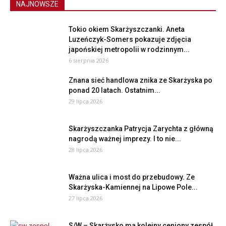
NAJNOWSZE
Tokio okiem Skarżyszczanki. Aneta
Luzeńczyk-Somers pokazuje zdjęcia
japońskiej metropolii w rodzinnym...
6 sierpnia 2026
Znana sieć handlowa znika ze Skarżyska po
ponad 20 latach. Ostatnim...
29 lipca 2026
Skarżyszczanka Patrycja Zarychta z główną
nagrodą ważnej imprezy. I to nie...
28 lipca 2026
Ważna ulica i most do przebudowy. Ze
Skarżyska-Kamiennej na Lipowe Pole...
27 lipca 2026
S/W – Skarżysko ma kolejny ceniony zespół,