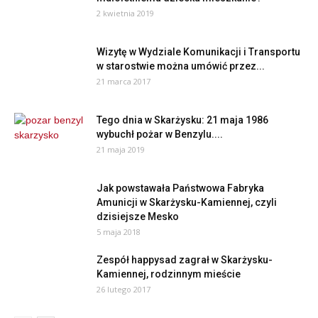
2 kwietnia 2019
Wizytę w Wydziale Komunikacji i Transportu
w starostwie można umówić przez...
21 marca 2017
Tego dnia w Skarżysku: 21 maja 1986
wybuchł pożar w Benzylu....
21 maja 2019
Jak powstawała Państwowa Fabryka
Amunicji w Skarżysku-Kamiennej, czyli
dzisiejsze Mesko
5 maja 2018
Zespół happysad zagrał w Skarżysku-
Kamiennej, rodzinnym mieście
26 lutego 2017