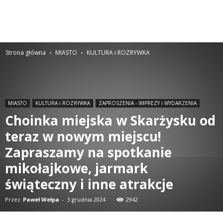
Strona główna
MIASTO
KULTURA i ROZRYWKA
MIASTO
KULTURA i ROZRYWKA
ZAPROSZENIA - IMPREZY i WYDARZENIA
Choinka miejska w Skarżysku od
teraz w nowym miejscu!
Zapraszamy na spotkanie
mikołajkowe, jarmark
świąteczny i inne atrakcje
Przez
Paweł Wełpa
-
3 grudnia 2024
2942