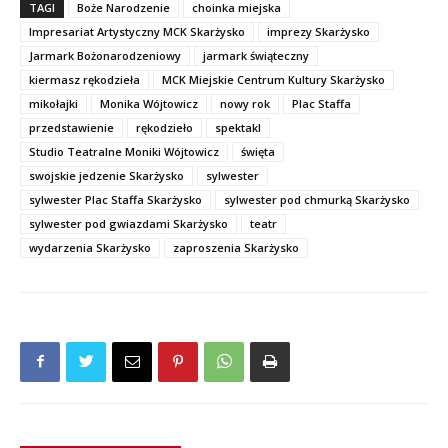
TAGI
Boże Narodzenie
choinka miejska
Impresariat Artystyczny MCK Skarżysko
imprezy Skarżysko
Jarmark Bożonarodzeniowy
jarmark świąteczny
kiermasz rękodzieła
MCK Miejskie Centrum Kultury Skarżysko
mikołajki
Monika Wójtowicz
nowy rok
Plac Staffa
przedstawienie
rękodzieło
spektakl
Studio Teatralne Moniki Wójtowicz
święta
swojskie jedzenie Skarżysko
sylwester
sylwester Plac Staffa Skarżysko
sylwester pod chmurką Skarżysko
sylwester pod gwiazdami Skarżysko
teatr
wydarzenia Skarżysko
zaproszenia Skarżysko