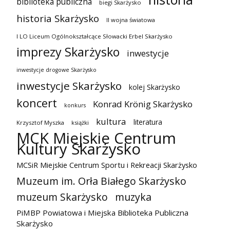
biblioteka publiczna
biegi Skarżysko
historia Skarżysko
II wojna światowa
I LO Liceum Ogólnokształcące Słowacki Erbel Skarżysko
imprezy Skarżysko
inwestycje
inwestycje drogowe Skarżysko
inwestycje Skarżysko
kolej Skarżysko
koncert
Konrad Krönig Skarżysko
konkurs
kultura
literatura
Krzysztof Myszka
książki
MCK Miejskie Centrum
Kultury Skarżysko
MCSiR Miejskie Centrum Sportu i Rekreacji Skarżysko
Muzeum im. Orła Białego Skarżysko
muzeum Skarżysko
muzyka
PiMBP Powiatowa i Miejska Biblioteka Publiczna
Skarżysko