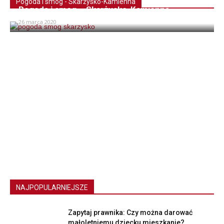
Pogoda i smog - Skarżysko-Kamienna
Pogoda i smog – Skarżysko-Kamienna
26 marca 2020
NAJPOPULARNIEJSZE
Zapytaj prawnika: Czy można darować
małoletniemu dziecku mieszkanie?