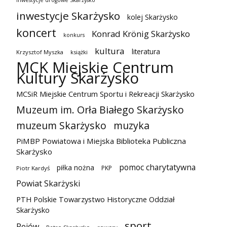
inwestycje drogowe Skarżysko
inwestycje Skarżysko
kolej Skarżysko
koncert
Konrad Krönig Skarżysko
konkurs
kultura
literatura
Krzysztof Myszka
książki
MCK Miejskie Centrum
Kultury Skarżysko
MCSiR Miejskie Centrum Sportu i Rekreacji Skarżysko
Muzeum im. Orła Białego Skarżysko
muzeum Skarżysko
muzyka
PiMBP Powiatowa i Miejska Biblioteka Publiczna
Skarżysko
pomoc charytatywna
piłka nożna
PKP
Piotr Kardyś
Powiat Skarżyski
PTH Polskie Towarzystwo Historyczne Oddział
Skarżysko
sport
Rejów