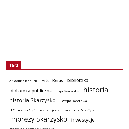
TAGI
biblioteka
Artur Berus
Arkadiusz Bogucki
historia
biblioteka publiczna
biegi Skarżysko
historia Skarżysko
II wojna światowa
I LO Liceum Ogólnokształcące Słowacki Erbel Skarżysko
imprezy Skarżysko
inwestycje