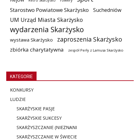
Retro Skarżysko
rowery
Starostwo Powiatowe Skarżysko
Suchedniów
UM Urząd Miasta Skarżysko
wydarzenia Skarżysko
zaproszenia Skarżysko
wystawa Skarżysko
zbiórka charytatywna
zespół Perły z Lamusa Skarżysko
KATEGORIE
KONKURSY
LUDZIE
SKARŻYSKIE PASJE
SKARŻYSKIE SUKCESY
SKARŻYSZCZANIE (NIE
ZNANI
SKARŻYSZCZANIE W ŚWIECIE