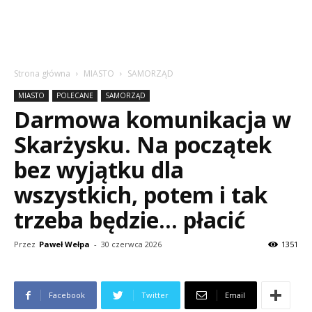
Strona główna
MIASTO
SAMORZĄD
MIASTO
POLECANE
SAMORZĄD
Darmowa komunikacja w
Skarżysku. Na początek
bez wyjątku dla
wszystkich, potem i tak
trzeba będzie… płacić
Przez
Paweł Wełpa
-
30 czerwca 2026
1351
Facebook
Twitter
Email