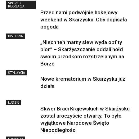
SPORT i
REKREACJA
Przed nami podwójnie hokejowy
weekend w Skarżysku. Oby dopisała
pogoda
HISTORIA
„Niech ten marny siew wyda obfity
plon” – Skarżyszczanie oddali hołd
swoim przodkom rozstrzelanym na
Borze
STYL ŻYCIA
Nowe krematorium w Skarżysku już
działa
LUDZIE
Skwer Braci Krajewskich w Skarżysku
został uroczyście otwarty. To było
wyjątkowe Narodowe Święto
Niepodległości
EDUKACJA