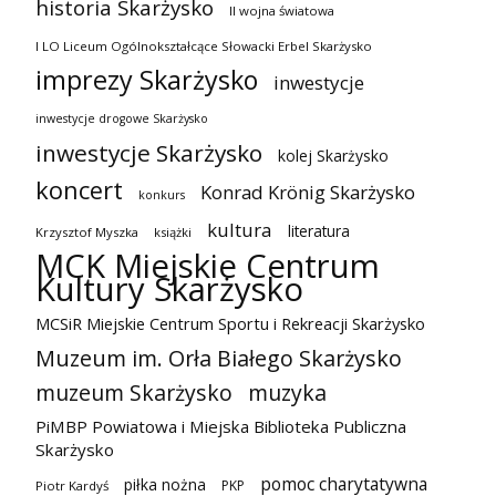
historia Skarżysko
II wojna światowa
I LO Liceum Ogólnokształcące Słowacki Erbel Skarżysko
imprezy Skarżysko
inwestycje
inwestycje drogowe Skarżysko
inwestycje Skarżysko
kolej Skarżysko
koncert
Konrad Krönig Skarżysko
konkurs
kultura
literatura
Krzysztof Myszka
książki
MCK Miejskie Centrum
Kultury Skarżysko
MCSiR Miejskie Centrum Sportu i Rekreacji Skarżysko
Muzeum im. Orła Białego Skarżysko
muzeum Skarżysko
muzyka
PiMBP Powiatowa i Miejska Biblioteka Publiczna
Skarżysko
pomoc charytatywna
piłka nożna
PKP
Piotr Kardyś