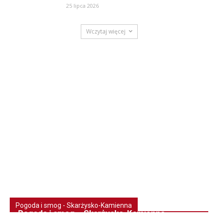
25 lipca 2026
Wczytaj więcej
Pogoda i smog - Skarżysko-Kamienna
Pogoda i smog – Skarżysko-Kamienna