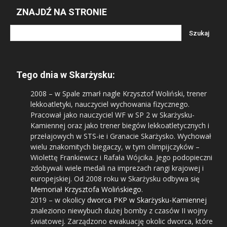
ZNAJDŹ NA STRONIE
Tego dnia w Skarżysku:
2008
– w Spale zmarł nagle Krzysztof Woliński, trener
lekkoatletyki, nauczyciel wychowania fizycznego.
Pracował jako nauczyciel WF w SP 2 w Skarżysku-
Kamiennej oraz jako trener biegów lekkoatletycznych i
przełajowych w STS-ie i Granacie Skarżysko. Wychował
wielu znakomitych biegaczy, w tym olimpijczyków –
Wiolettę Frankiewicz i Rafała Wójcika. Jego podopieczni
zdobywali wiele medali na imprezach rangi krajowej i
europejskiej. Od 2008 roku w Skarżysku odbywa się
Memoriał Krzysztofa Wolińskiego
.
2019
– w okolicy
dworca PKP w Skarżysku-Kamiennej
znaleziono niewybuch dużej bomby z czasów II wojny
światowej. Zarządzono ewakuację okolic dworca, które