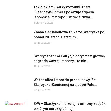
Tokio okiem Skarżyszczanki. Aneta
Luzeńczyk-Somers pokazuje zdjęcia
japońskiej metropolii w rodzinnym...
6 sierpnia 2026
Znana sieć handlowa znika ze Skarżyska po
ponad 20 latach. Ostatnim...
29 lipca 2026
Skarżyszczanka Patrycja Zarychta z główną
nagrodą ważnej imprezy. I to nie...
28 lipca 2026
Ważna ulica i most do przebudowy. Ze
Skarżyska-Kamiennej na Lipowe Pole...
27 lipca 2026
S/W – Skarżysko ma kolejny ceniony zespół,
o którym coraz głośniej...