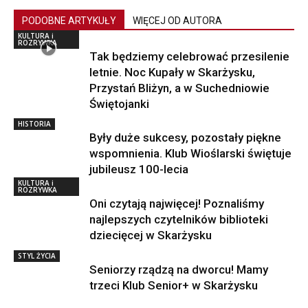
PODOBNE ARTYKUŁY
WIĘCEJ OD AUTORA
KULTURA i
ROZRYWKA
Tak będziemy celebrować przesilenie
letnie. Noc Kupały w Skarżysku,
Przystań Bliżyn, a w Suchedniowie
Świętojanki
HISTORIA
Były duże sukcesy, pozostały piękne
wspomnienia. Klub Wioślarski świętuje
jubileusz 100-lecia
KULTURA i
ROZRYWKA
Oni czytają najwięcej! Poznaliśmy
najlepszych czytelników biblioteki
dziecięcej w Skarżysku
STYL ŻYCIA
Seniorzy rządzą na dworcu! Mamy
trzeci Klub Senior+ w Skarżysku