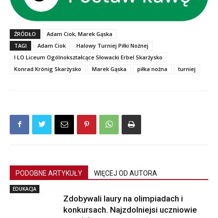
ŹRÓDŁO
Adam Ciok, Marek Gąska
TAGI
Adam Ciok
Halowy Turniej Piłki Nożnej
I LO Liceum Ogólnokształcące Słowacki Erbel Skarżysko
Konrad Krönig Skarżysko
Marek Gąska
piłka nożna
turniej
PODOBNE ARTYKUŁY
WIĘCEJ OD AUTORA
EDUKACJA
Zdobywali laury na olimpiadach i
konkursach. Najzdolniejsi uczniowie