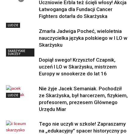
Uczniowie Erbla też ścięli włosy! Akcja
Łatwoganga dla Fundacji Cancer
Fighters dotarła do Skarżyska
LUDZIE
Zmarła Jadwiga Pocheć, wieloletnia
nauczycielka języka polskiego w I LO w
Skarżysku
SKARŻYSKIE
SUKCESY
Dopiął swego! Krzysztof Czapnik,
uczeń I LO w Skarżysku, mistrzem
Europy w snookerze do lat 16
Nie żyje Jacek Semaniak. Pochodził
ze Skarżyska, był harcerzem, fizykiem,
LUDZIE
profesorem, prezesem Głównego
Urzędu Miar
Tego nie uczyli w szkole! Zapraszamy
na „edukacyjny” spacer historyczny po