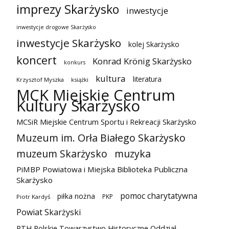
imprezy Skarżysko
inwestycje
inwestycje drogowe Skarżysko
inwestycje Skarżysko
kolej Skarżysko
koncert
Konrad Krönig Skarżysko
konkurs
kultura
literatura
Krzysztof Myszka
książki
MCK Miejskie Centrum
Kultury Skarżysko
MCSiR Miejskie Centrum Sportu i Rekreacji Skarżysko
Muzeum im. Orła Białego Skarżysko
muzeum Skarżysko
muzyka
PiMBP Powiatowa i Miejska Biblioteka Publiczna
Skarżysko
pomoc charytatywna
piłka nożna
PKP
Piotr Kardyś
Powiat Skarżyski
PTH Polskie Towarzystwo Historyczne Oddział