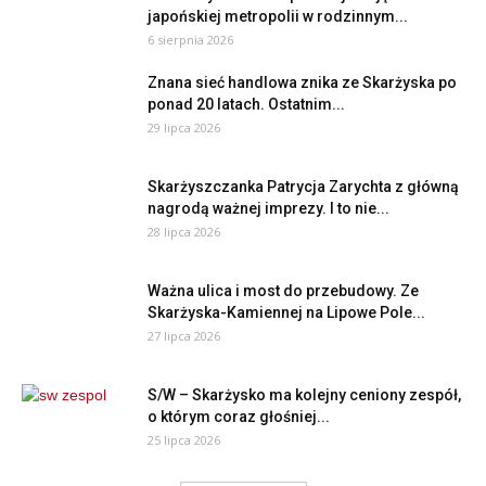
japońskiej metropolii w rodzinnym...
6 sierpnia 2026
Znana sieć handlowa znika ze Skarżyska po
ponad 20 latach. Ostatnim...
29 lipca 2026
Skarżyszczanka Patrycja Zarychta z główną
nagrodą ważnej imprezy. I to nie...
28 lipca 2026
Ważna ulica i most do przebudowy. Ze
Skarżyska-Kamiennej na Lipowe Pole...
27 lipca 2026
S/W – Skarżysko ma kolejny ceniony zespół,
o którym coraz głośniej...
25 lipca 2026