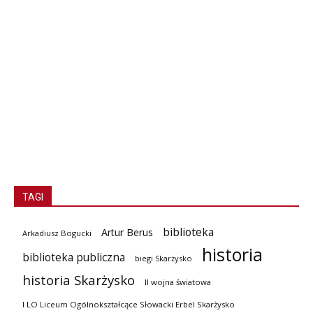
TAGI
biblioteka
Artur Berus
Arkadiusz Bogucki
historia
biblioteka publiczna
biegi Skarżysko
historia Skarżysko
II wojna światowa
I LO Liceum Ogólnokształcące Słowacki Erbel Skarżysko