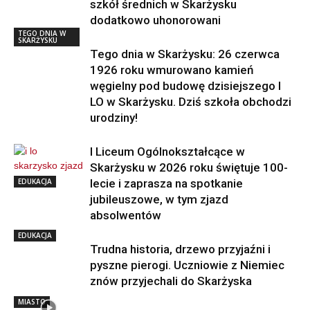
szkół średnich w Skarżysku
dodatkowo uhonorowani
TEGO DNIA W
SKARŻYSKU
Tego dnia w Skarżysku: 26 czerwca
1926 roku wmurowano kamień
węgielny pod budowę dzisiejszego I
LO w Skarżysku. Dziś szkoła obchodzi
urodziny!
I Liceum Ogólnokształcące w
Skarżysku w 2026 roku świętuje 100-
EDUKACJA
lecie i zaprasza na spotkanie
jubileuszowe, w tym zjazd
absolwentów
EDUKACJA
Trudna historia, drzewo przyjaźni i
pyszne pierogi. Uczniowie z Niemiec
znów przyjechali do Skarżyska
MIASTO