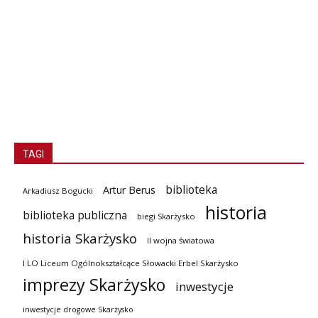
TAGI
biblioteka
Artur Berus
Arkadiusz Bogucki
historia
biblioteka publiczna
biegi Skarżysko
historia Skarżysko
II wojna światowa
I LO Liceum Ogólnokształcące Słowacki Erbel Skarżysko
imprezy Skarżysko
inwestycje
inwestycje drogowe Skarżysko