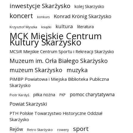
inwestycje Skarżysko
kolej Skarżysko
koncert
Konrad Krönig Skarżysko
konkurs
kultura
literatura
Krzysztof Myszka
książki
MCK Miejskie Centrum
Kultury Skarżysko
MCSiR Miejskie Centrum Sportu i Rekreacji Skarżysko
Muzeum im. Orła Białego Skarżysko
muzeum Skarżysko
muzyka
PiMBP Powiatowa i Miejska Biblioteka Publiczna
Skarżysko
pomoc charytatywna
piłka nożna
PKP
Piotr Kardyś
Powiat Skarżyski
PTH Polskie Towarzystwo Historyczne Oddział
Skarżysko
sport
Rejów
Retro Skarżysko
rowery