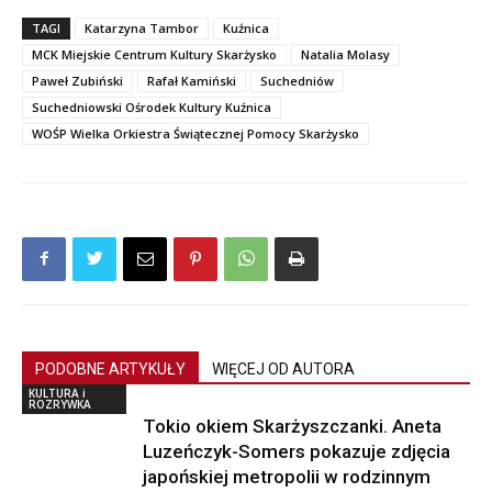
TAGI
Katarzyna Tambor
Kuźnica
MCK Miejskie Centrum Kultury Skarżysko
Natalia Molasy
Paweł Zubiński
Rafał Kamiński
Suchedniów
Suchedniowski Ośrodek Kultury Kuźnica
WOŚP Wielka Orkiestra Świątecznej Pomocy Skarżysko
PODOBNE ARTYKUŁY
WIĘCEJ OD AUTORA
KULTURA i
ROZRYWKA
Tokio okiem Skarżyszczanki. Aneta
Luzeńczyk-Somers pokazuje zdjęcia
japońskiej metropolii w rodzinnym