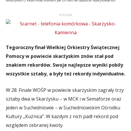
Motocykliści z klubu Road Runners jak co roku nie odpuścili i wylicytowali tort
REKLAMA
Tegoroczny finał Wielkiej Orkiestry Świątecznej
Pomocy w powiecie skarżyskim znów stał pod
znakiem rekordów. Swoje najlepsze wyniki pobiły
wszystkie sztaby, a były też rekordy indywidualne.
W 28. Finale WOŚP w powiecie skarżyskim zagrały trzy
sztaby dwa w Skarżysku – w MCK i w Semaforze oraz
jeden w Suchedniowie – w Suchedniowskim Ośrodku
Kultury „Kuźnica”. W każdym z nich padł rekord pod
względem zebranej kwoty.