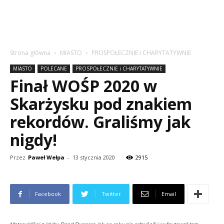
Strona główna
MIASTO
PROSPOŁECZNIE i CHARYTATYWNIE
MIASTO
POLECANE
PROSPOŁECZNIE i CHARYTATYWNIE
Finał WOŚP 2020 w
Skarżysku pod znakiem
rekordów. Graliśmy jak
nigdy!
Przez
Paweł Wełpa
-
13 stycznia 2020
2915
Facebook
Twitter
Email