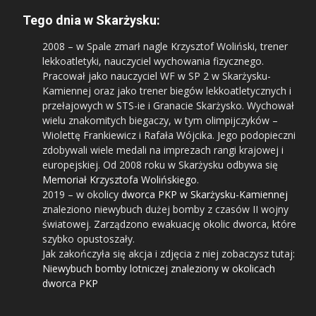
Tego dnia w Skarżysku:
2008
– w Spale zmarł nagle Krzysztof Woliński, trener
lekkoatletyki, nauczyciel wychowania fizycznego.
Pracował jako nauczyciel WF w SP 2 w Skarżysku-
Kamiennej oraz jako trener biegów lekkoatletycznych i
przełajowych w STS-ie i Granacie Skarżysko. Wychował
wielu znakomitych biegaczy, w tym olimpijczyków –
Wiolettę Frankiewicz i Rafała Wójcika. Jego podopieczni
zdobywali wiele medali na imprezach rangi krajowej i
europejskiej. Od 2008 roku w Skarżysku odbywa się
Memoriał Krzysztofa Wolińskiego
.
2019
– w okolicy
dworca PKP w Skarżysku-Kamiennej
znaleziono niewybuch dużej bomby z czasów II wojny
światowej. Zarządzono ewakuację okolic dworca, które
szybko opustoszały.
Jak zakończyła się akcja i zdjęcia z niej zobaczysz tutaj:
Niewybuch bomby lotniczej znaleziony w okolicach
dworca PKP