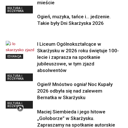
mieście
KULTURA i
ROZRYWKA
Ogień, muzyka, tańce i… jedzenie.
Takie były Dni Skarżyska 2026
I Liceum Ogólnokształcące w
Skarżysku w 2026 roku świętuje 100-
EDUKACJA
lecie i zaprasza na spotkanie
jubileuszowe, w tym zjazd
absolwentów
KULTURA i
ROZRYWKA
Ogień! Mnóstwo ognia! Noc Kupały
2026 odbyła się nad zalewem
Bernatka w Skarżysku
KULTURA i
ROZRYWKA
Maciej Siembieda i jego hitowe
„Gołoborze” w Skarżysku.
Zapraszamy na spotkanie autorskie