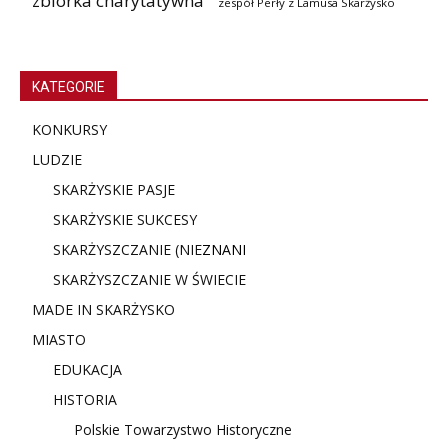
zbiórka charytatywna
zespół Perły z Lamusa Skarżysko
KATEGORIE
KONKURSY
LUDZIE
SKARŻYSKIE PASJE
SKARŻYSKIE SUKCESY
SKARŻYSZCZANIE (NIE
ZNANI
SKARŻYSZCZANIE W ŚWIECIE
MADE IN SKARŻYSKO
MIASTO
EDUKACJA
HISTORIA
Polskie Towarzystwo Historyczne