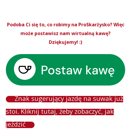
Podoba Ci się to, co robimy na ProSkarżysko? Więc
może postawisz nam wirtualną kawę?
Dziękujemy! :)
Znak sugerujący jazdę na suwak już
stoi. Kliknij tutaj, żeby zobaczyć, jak
jeździć