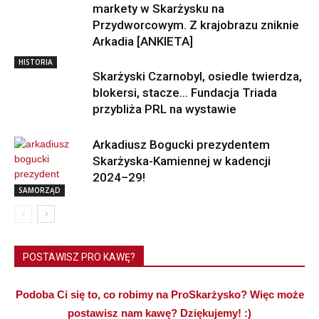
markety w Skarżysku na
Przydworcowym. Z krajobrazu zniknie
Arkadia [ANKIETA]
HISTORIA
Skarżyski Czarnobyl, osiedle twierdza,
blokersi, stacze… Fundacja Triada
przybliża PRL na wystawie
Arkadiusz Bogucki prezydentem
Skarżyska-Kamiennej w kadencji
2024–29!
SAMORZĄD
POSTAWISZ PRO KAWĘ?
Podoba Ci się to, co robimy na ProSkarżysko? Więc może
postawisz nam kawę? Dziękujemy! :)