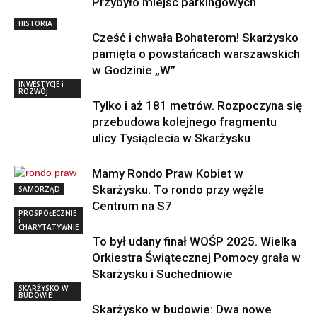
Przybyło miejsc parkingowych
HISTORIA
Cześć i chwała Bohaterom! Skarżysko
pamięta o powstańcach warszawskich
w Godzinie „W”
INWESTYCJE i
ROZWÓJ
Tylko i aż 181 metrów. Rozpoczyna się
przebudowa kolejnego fragmentu
ulicy Tysiąclecia w Skarżysku
Mamy Rondo Praw Kobiet w
Skarżysku. To rondo przy węźle
SAMORZĄD
Centrum na S7
PROSPOŁECZNIE
i
CHARYTATYWNIE
To był udany finał WOŚP 2025. Wielka
Orkiestra Świątecznej Pomocy grała w
Skarżysku i Suchedniowie
SKARŻYSKO W
BUDOWIE
Skarżysko w budowie: Dwa nowe