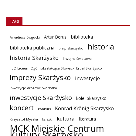
TAGI
biblioteka
Artur Berus
Arkadiusz Bogucki
historia
biblioteka publiczna
biegi Skarżysko
historia Skarżysko
II wojna światowa
I LO Liceum Ogólnokształcące Słowacki Erbel Skarżysko
imprezy Skarżysko
inwestycje
inwestycje drogowe Skarżysko
inwestycje Skarżysko
kolej Skarżysko
koncert
Konrad Krönig Skarżysko
konkurs
kultura
literatura
Krzysztof Myszka
książki
MCK Miejskie Centrum
Kultury Skarżysko