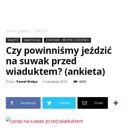
Strona główna
MIASTO
MIASTO
SAMORZĄD
ZDROWIE i BEZPIECZEŃSTWO
Czy powinniśmy jeździć
na suwak przed
wiaduktem? (ankieta)
Przez
Paweł Wełpa
-
2 listopada 2016
4428
Facebook
Twitter
Email