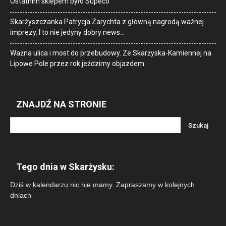
Ostatnim sklepem było Supeco
Skarżyszczanka Patrycja Zarychta z główną nagrodą ważnej
imprezy. I to nie jedyny dobry news…
Ważna ulica i most do przebudowy. Ze Skarżyska-Kamiennej na
Lipowe Pole przez rok jeździmy objazdem
ZNAJDŹ NA STRONIE
Tego dnia w Skarżysku:
Dziś w kalendarzu nic nie mamy. Zapraszamy w kolejnych
dniach