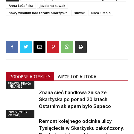
Anna Leżańska
jazda na suwak
nowy wiadukt nad torami Skarżysko
suwak
ulica 1 Maja
PODOBNE ARTYKUŁY
WIĘCEJ OD AUTORA
PRAWO, PRACA
i FINANSE
Znana sieć handlowa znika ze
Skarżyska po ponad 20 latach.
Ostatnim sklepem było Supeco
INWESTYCJE i
ROZWÓJ
Remont kolejnego odcinka ulicy
Tysiąclecia w Skarżysku zakończony.