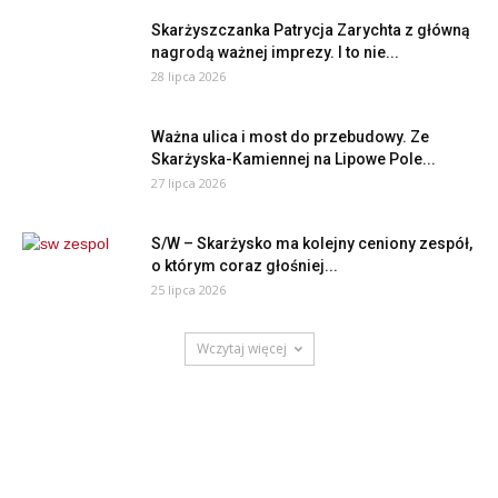
Skarżyszczanka Patrycja Zarychta z główną
nagrodą ważnej imprezy. I to nie...
28 lipca 2026
Ważna ulica i most do przebudowy. Ze
Skarżyska-Kamiennej na Lipowe Pole...
27 lipca 2026
S/W – Skarżysko ma kolejny ceniony zespół,
o którym coraz głośniej...
25 lipca 2026
Wczytaj więcej