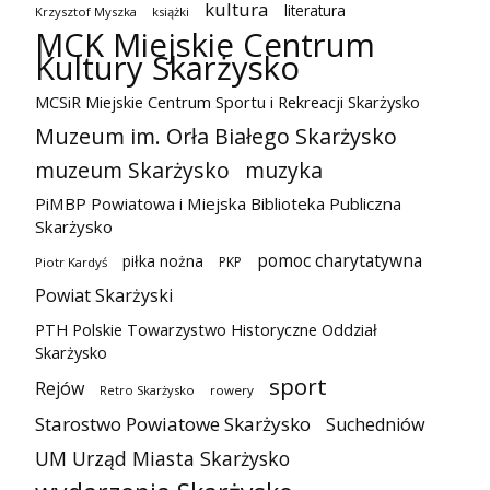
kultura
literatura
Krzysztof Myszka
książki
MCK Miejskie Centrum
Kultury Skarżysko
MCSiR Miejskie Centrum Sportu i Rekreacji Skarżysko
Muzeum im. Orła Białego Skarżysko
muzeum Skarżysko
muzyka
PiMBP Powiatowa i Miejska Biblioteka Publiczna
Skarżysko
pomoc charytatywna
piłka nożna
PKP
Piotr Kardyś
Powiat Skarżyski
PTH Polskie Towarzystwo Historyczne Oddział
Skarżysko
sport
Rejów
Retro Skarżysko
rowery
Starostwo Powiatowe Skarżysko
Suchedniów
UM Urząd Miasta Skarżysko