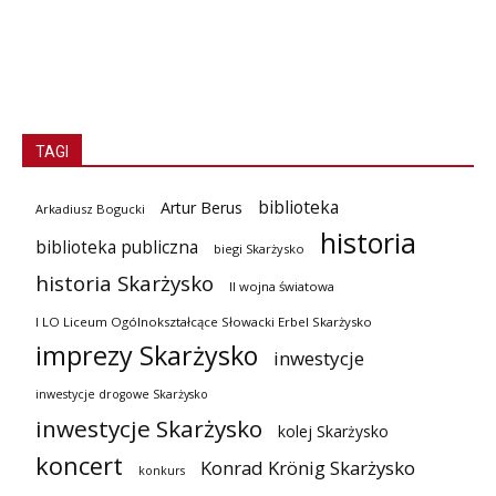
TAGI
biblioteka
Artur Berus
Arkadiusz Bogucki
historia
biblioteka publiczna
biegi Skarżysko
historia Skarżysko
II wojna światowa
I LO Liceum Ogólnokształcące Słowacki Erbel Skarżysko
imprezy Skarżysko
inwestycje
inwestycje drogowe Skarżysko
inwestycje Skarżysko
kolej Skarżysko
koncert
Konrad Krönig Skarżysko
konkurs