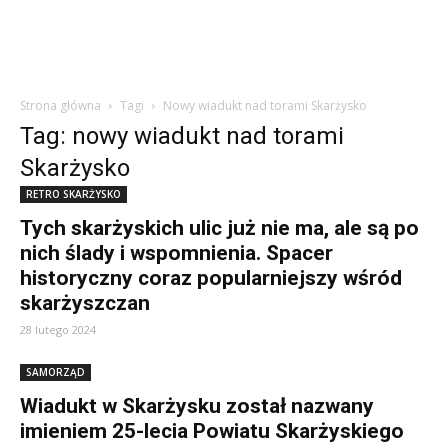
Strona główna
Tagi
Nowy wiadukt nad torami Skarżysko
Tag: nowy wiadukt nad torami
Skarżysko
RETRO SKARŻYSKO
Tych skarżyskich ulic już nie ma, ale są po
nich ślady i wspomnienia. Spacer
historyczny coraz popularniejszy wśród
skarżyszczan
28 lutego 2024
SAMORZĄD
Wiadukt w Skarżysku został nazwany
imieniem 25-lecia Powiatu Skarżyskiego