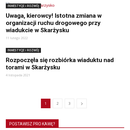
INWESTYCJE i ROZWÓJ
Uwaga, kierowcy! Istotna zmiana w
organizacji ruchu drogowego przy
wiadukcie w Skarżysku
11 lutego 2022
INWESTYCJE i ROZWÓJ
Rozpoczęła się rozbiórka wiaduktu nad
torami w Skarżysku
4 listopada 2021
1
2
3
POSTAWISZ PRO KAWĘ?