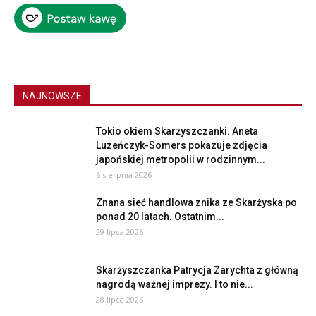
NAJNOWSZE
Tokio okiem Skarżyszczanki. Aneta
Luzeńczyk-Somers pokazuje zdjęcia
japońskiej metropolii w rodzinnym...
6 sierpnia 2026
Znana sieć handlowa znika ze Skarżyska po
ponad 20 latach. Ostatnim...
29 lipca 2026
Skarżyszczanka Patrycja Zarychta z główną
nagrodą ważnej imprezy. I to nie...
28 lipca 2026