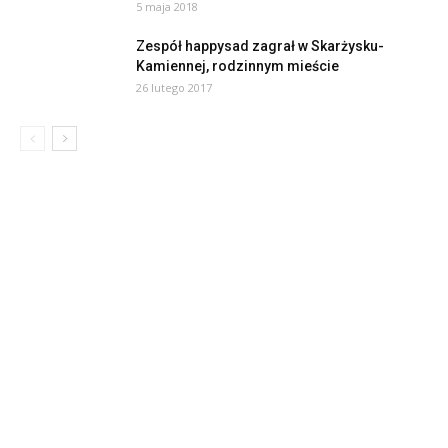
5 maja 2018
Zespół happysad zagrał w Skarżysku-
Kamiennej, rodzinnym mieście
26 lutego 2017