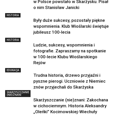
w Polsce powstało w Skarżysku. Pisał
o nim Stanisław Janicki
HISTORIA
Były duże sukcesy, pozostały piękne
wspomnienia. Klub Wioślarski świętuje
jubileusz 100-lecia
HISTORIA
Ludzie, sukcesy, wspomnienia i
fotografie. Zapraszamy na spotkanie
w 100-lecie Klubu Wioślarskiego
Rejów
EDUKACJA
Trudna historia, drzewo przyjaźni i
pyszne pierogi. Uczniowie z Niemiec
znów przyjechali do Skarżyska
SKARŻYSZCZANIE
(NIE)ZNANI
Skarżyszczanie (nie)znani: Zakochana
w cichociemnym. Historia Aleksandry
„Oleńki” Kocimowskiej-Wiechuły