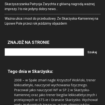
Skarżyszczanka Patrycja Zarychta z główną nagrodą ważnej
imprezy. I to nie jedyny dobry news…
Ważna ulica i most do przebudowy. Ze Skarżyska-Kamiennej na
Lipowe Pole przez rok jeździmy objazdem
ZNAJDŹ NA STRONIE
Tego dnia w Skarżysku:
2008
– w Spale zmarł nagle Krzysztof Woliński, trener
lekkoatletyki, nauczyciel wychowania fizycznego.
Pracował jako nauczyciel WF w SP 2 w Skarżysku-
Kamiennej oraz jako trener biegów lekkoatletycznych i
przełajowych w STS-ie i Granacie Skarżysko. Wychował
wielu znakomitych biegaczy, w tym olimpijczyków –