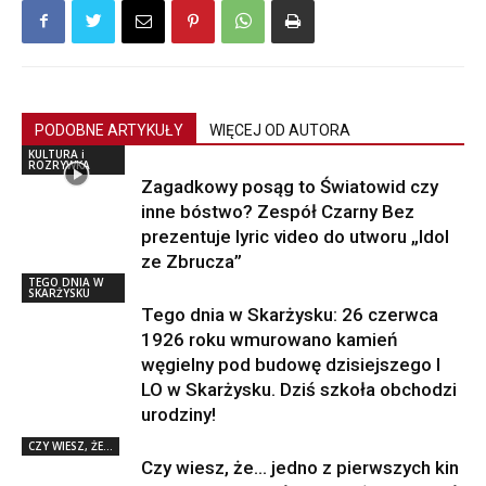
PODOBNE ARTYKUŁY
WIĘCEJ OD AUTORA
KULTURA i
ROZRYWKA
Zagadkowy posąg to Światowid czy
inne bóstwo? Zespół Czarny Bez
prezentuje lyric video do utworu „Idol
ze Zbrucza”
TEGO DNIA W
SKARŻYSKU
Tego dnia w Skarżysku: 26 czerwca
1926 roku wmurowano kamień
węgielny pod budowę dzisiejszego I
LO w Skarżysku. Dziś szkoła obchodzi
urodziny!
CZY WIESZ, ŻE...
Czy wiesz, że… jedno z pierwszych kin