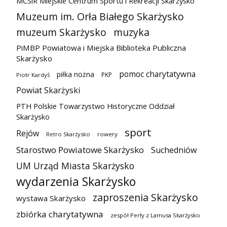
MCSiR Miejskie Centrum Sportu i Rekreacji Skarżysko
Muzeum im. Orła Białego Skarżysko
muzeum Skarżysko
muzyka
PiMBP Powiatowa i Miejska Biblioteka Publiczna
Skarżysko
pomoc charytatywna
piłka nożna
PKP
Piotr Kardyś
Powiat Skarżyski
PTH Polskie Towarzystwo Historyczne Oddział
Skarżysko
sport
Rejów
Retro Skarżysko
rowery
Starostwo Powiatowe Skarżysko
Suchedniów
UM Urząd Miasta Skarżysko
wydarzenia Skarżysko
zaproszenia Skarżysko
wystawa Skarżysko
zbiórka charytatywna
zespół Perły z Lamusa Skarżysko