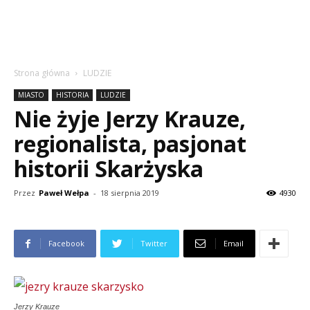
Strona główna
LUDZIE
MIASTO
HISTORIA
LUDZIE
Nie żyje Jerzy Krauze,
regionalista, pasjonat
historii Skarżyska
Przez
Paweł Wełpa
-
18 sierpnia 2019
4930
Facebook
Twitter
Email
Jerzy Krauze