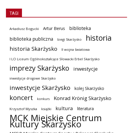
TAGI
biblioteka
Artur Berus
Arkadiusz Bogucki
historia
biblioteka publiczna
biegi Skarżysko
historia Skarżysko
II wojna światowa
I LO Liceum Ogólnokształcące Słowacki Erbel Skarżysko
imprezy Skarżysko
inwestycje
inwestycje drogowe Skarżysko
inwestycje Skarżysko
kolej Skarżysko
koncert
Konrad Krönig Skarżysko
konkurs
kultura
literatura
Krzysztof Myszka
książki
MCK Miejskie Centrum
Kultury Skarżysko