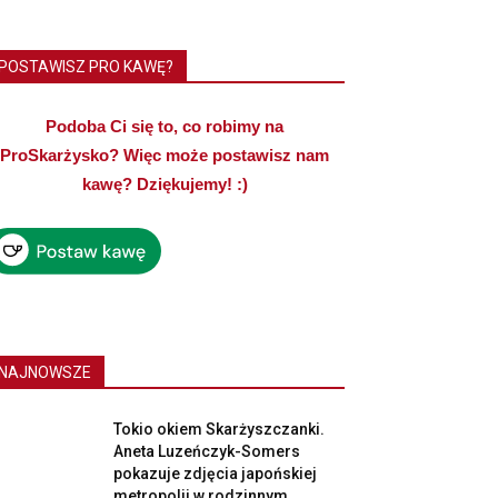
POSTAWISZ PRO KAWĘ?
Podoba Ci się to, co robimy na
ProSkarżysko? Więc może postawisz nam
kawę? Dziękujemy! :)
NAJNOWSZE
Tokio okiem Skarżyszczanki.
Aneta Luzeńczyk-Somers
pokazuje zdjęcia japońskiej
metropolii w rodzinnym...