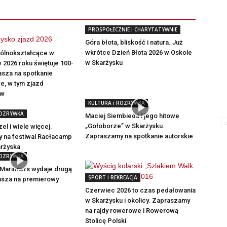
PROSPOŁECZNIE i CHARYTATYWNIE
Góra błota, bliskość i natura. Już
wkrótce Dzień Błota 2026 w Oskole
gólnokształcące w
w Skarżysku
 2026 roku świętuje 100-
rasza na spotkanie
e, w tym zjazd
ów
KULTURA i ROZRYWKA
ROZRYWKA
Maciej Siembieda i jego hitowe
„Gołoborze” w Skarżysku.
el i wiele więcej.
Zapraszamy na spotkanie autorskie
 na festiwal Racłacamp
arżyska
ROZRYWKA
Marinners wydaje drugą
SPORT i REKREACJA
rasza na premierowy
Czerwiec 2026 to czas pedałowania
w Skarżysku i okolicy. Zapraszamy
na rajdy rowerowe i Rowerową
Stolicę Polski