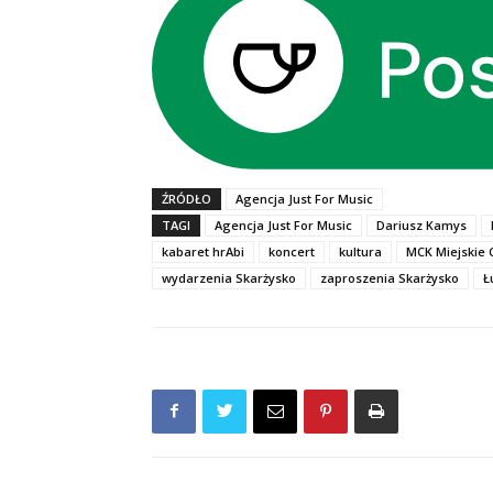
ŹRÓDŁO
Agencja Just For Music
TAGI
Agencja Just For Music
Dariusz Kamys
kabaret hrAbi
koncert
kultura
MCK Miejskie 
wydarzenia Skarżysko
zaproszenia Skarżysko
Ł