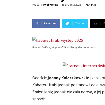
Przez
Paweł Wełpa
-
13 grudnia 2025
1435
Facebook
Twitter
E
Kabaret hrAbi wystąpi w MCK w Skarżysku-Kamiennej
Odejście
Joanny Kołaczkowskiej
zszokow
Kabaret Hrabi jednak postanowił dalej w
Zmieniła się jednak nie cała nazwa, a jej
sposób: