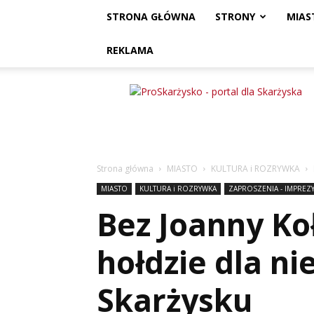
STRONA GŁÓWNA
STRONY
MIAS
REKLAMA
ProSkarżysko
Strona główna
MIASTO
KULTURA i ROZRYWKA
MIASTO
KULTURA i ROZRYWKA
ZAPROSZENIA - IMPREZY
Bez Joanny Ko
hołdzie dla ni
Skarżysku