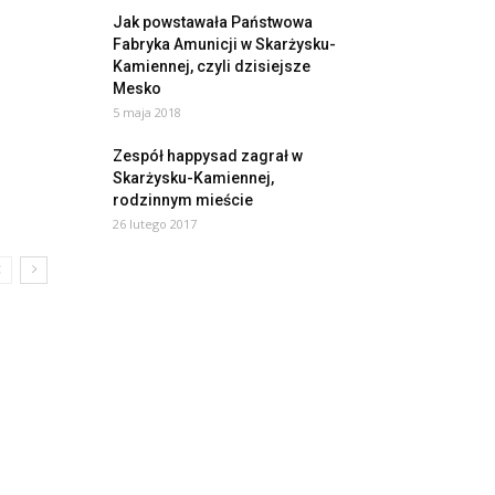
Jak powstawała Państwowa
Fabryka Amunicji w Skarżysku-
Kamiennej, czyli dzisiejsze
Mesko
5 maja 2018
Zespół happysad zagrał w
Skarżysku-Kamiennej,
rodzinnym mieście
26 lutego 2017