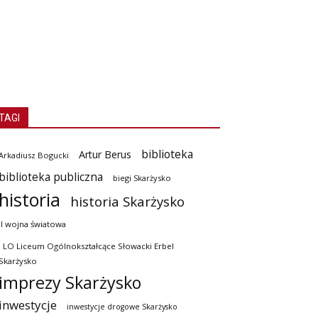
TAGI
biblioteka
Artur Berus
Arkadiusz Bogucki
biblioteka publiczna
biegi Skarżysko
historia
historia Skarżysko
II wojna światowa
I LO Liceum Ogólnokształcące Słowacki Erbel
Skarżysko
imprezy Skarżysko
inwestycje
inwestycje drogowe Skarżysko