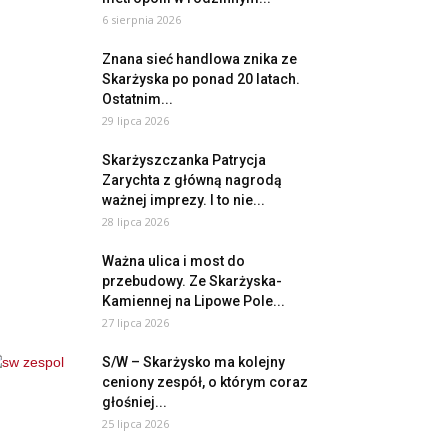
6 sierpnia 2026
Znana sieć handlowa znika ze
Skarżyska po ponad 20 latach.
Ostatnim...
29 lipca 2026
Skarżyszczanka Patrycja
Zarychta z główną nagrodą
ważnej imprezy. I to nie...
28 lipca 2026
Ważna ulica i most do
przebudowy. Ze Skarżyska-
Kamiennej na Lipowe Pole...
27 lipca 2026
S/W – Skarżysko ma kolejny
ceniony zespół, o którym coraz
głośniej...
25 lipca 2026