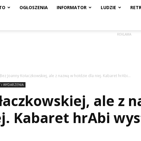
TO
OGŁOSZENIA
INFORMATOR
LUDZIE
RET
REKLAMA
Bez Joanny Kołaczkowskiej, ale z nazwą w hołdzie dla niej. Kabaret hrAbi...
 i WYDARZENIA
łaczkowskiej, ale z 
ej. Kabaret hrAbi wy