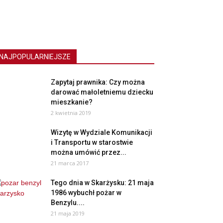
NAJPOPULARNIEJSZE
Zapytaj prawnika: Czy można
darować małoletniemu dziecku
mieszkanie?
2 kwietnia 2019
Wizytę w Wydziale Komunikacji
i Transportu w starostwie
można umówić przez...
21 marca 2017
Tego dnia w Skarżysku: 21 maja
1986 wybuchł pożar w
Benzylu....
21 maja 2019