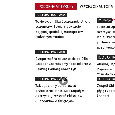
PODOBNE ARTYKUŁY
WIĘCEJ OD AUTORA
KULTURA i ROZRYWKA
EDUKACJA
Tokio okiem Skarżyszczanki. Aneta
Luzeńczyk-Somers pokazuje
I Liceum O
zdjęcia japońskiej metropolii w
Skarżysku w
rodzinnym mieście
lecie i zap
jubileuszow
absolwent
KULTURA i ROZRYWKA
KULTURA i 
Czego można nauczyć się od Billa
Gatesa? Zapraszamy na spotkanie z
Absurd, Bajz
Urszulą Barbarą Krawczyk
Zapraszamy
2026 do Sk
KULTURA i ROZRYWKA
KULTURA i 
Tak będziemy celebrować
Zespół Old 
przesilenie letnie. Noc Kupały w
płytę i zap
Skarżysku, Przystań Bliżyn, a w
koncert
Suchedniowie Świętojanki