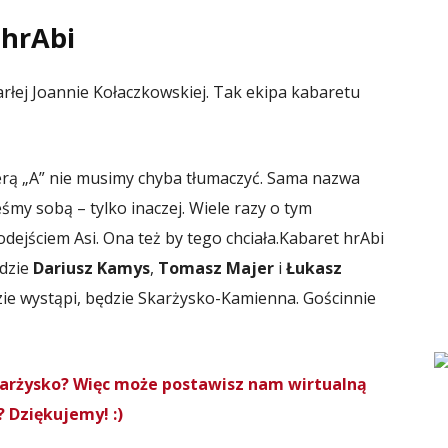
hrAbi
rłej Joannie Kołaczkowskiej. Tak ekipa kabaretu
terą „A” nie musimy chyba tłumaczyć. Sama nazwa
eśmy sobą – tylko inaczej. Wiele razy o tym
ejściem Asi. Ona też by tego chciała.
Kabaret hrAbi
adzie
Dariusz Kamys
,
Tomasz Majer
i
Łukasz
zie wystąpi, będzie Skarżysko-Kamienna. Gościnnie
Skarżysko? Więc może postawisz nam wirtualną
 Dziękujemy! :)