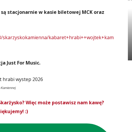
e są stacjonarnie w kasie biletowej MCK oraz
243/skarzyskokamienna/kabaret+hrabi++wojtek+kam
a Just For Music.
-Kamiennej
roSkarżysko? Więc może postawisz nam kawę?
iękujemy! :)