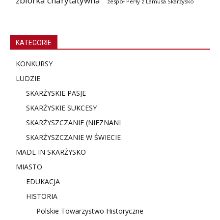
zbiórka charytatywna
zespół Perły z Lamusa Skarżysko
KATEGORIE
KONKURSY
LUDZIE
SKARŻYSKIE PASJE
SKARŻYSKIE SUKCESY
SKARŻYSZCZANIE (NIE
ZNANI
SKARŻYSZCZANIE W ŚWIECIE
MADE IN SKARŻYSKO
MIASTO
EDUKACJA
HISTORIA
Polskie Towarzystwo Historyczne