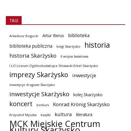
TAGI
biblioteka
Artur Berus
Arkadiusz Bogucki
historia
biblioteka publiczna
biegi Skarżysko
historia Skarżysko
II wojna światowa
I LO Liceum Ogólnokształcące Słowacki Erbel Skarżysko
imprezy Skarżysko
inwestycje
inwestycje drogowe Skarżysko
inwestycje Skarżysko
kolej Skarżysko
koncert
Konrad Krönig Skarżysko
konkurs
kultura
literatura
Krzysztof Myszka
książki
MCK Miejskie Centrum
Kultury Skarżysko