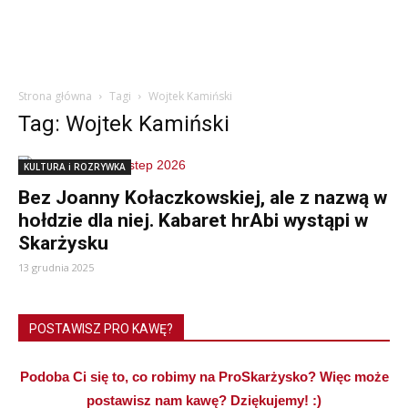
Strona główna
Tagi
Wojtek Kamiński
Tag: Wojtek Kamiński
KULTURA i ROZRYWKA
Bez Joanny Kołaczkowskiej, ale z nazwą w
hołdzie dla niej. Kabaret hrAbi wystąpi w
Skarżysku
13 grudnia 2025
POSTAWISZ PRO KAWĘ?
Podoba Ci się to, co robimy na ProSkarżysko? Więc może
postawisz nam kawę? Dziękujemy! :)