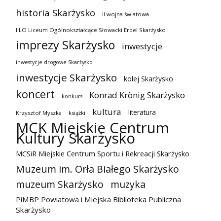
historia Skarżysko
II wojna światowa
I LO Liceum Ogólnokształcące Słowacki Erbel Skarżysko
imprezy Skarżysko
inwestycje
inwestycje drogowe Skarżysko
inwestycje Skarżysko
kolej Skarżysko
koncert
Konrad Krönig Skarżysko
konkurs
kultura
literatura
Krzysztof Myszka
książki
MCK Miejskie Centrum
Kultury Skarżysko
MCSiR Miejskie Centrum Sportu i Rekreacji Skarżysko
Muzeum im. Orła Białego Skarżysko
muzeum Skarżysko
muzyka
PiMBP Powiatowa i Miejska Biblioteka Publiczna
Skarżysko