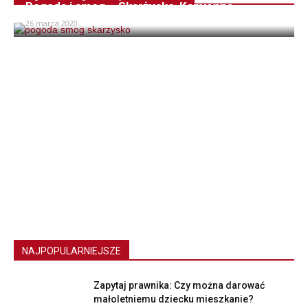
Pogoda i smog – Skarżysko-Kamienna
26 marca 2020
NAJPOPULARNIEJSZE
Zapytaj prawnika: Czy można darować
małoletniemu dziecku mieszkanie?