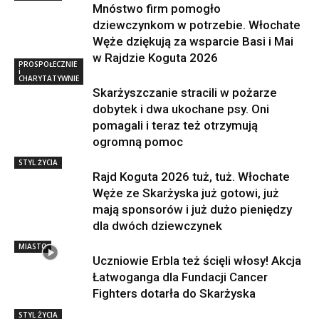
Mnóstwo firm pomogło
dziewczynkom w potrzebie. Włochate
Węże dziękują za wsparcie Basi i Mai
w Rajdzie Koguta 2026
PROSPOŁECZNIE
i
CHARYTATYWNIE
Skarżyszczanie stracili w pożarze
dobytek i dwa ukochane psy. Oni
pomagali i teraz też otrzymują
ogromną pomoc
STYL ŻYCIA
Rajd Koguta 2026 tuż, tuż. Włochate
Węże ze Skarżyska już gotowi, już
mają sponsorów i już dużo pieniędzy
dla dwóch dziewczynek
MIASTO
Uczniowie Erbla też ścięli włosy! Akcja
Łatwoganga dla Fundacji Cancer
Fighters dotarła do Skarżyska
STYL ŻYCIA