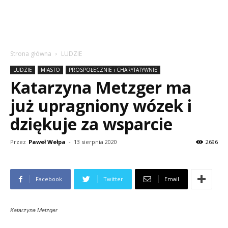
Strona główna
LUDZIE
LUDZIE
MIASTO
PROSPOŁECZNIE i CHARYTATYWNIE
Katarzyna Metzger ma
już upragniony wózek i
dziękuje za wsparcie
Przez
Paweł Wełpa
-
13 sierpnia 2020
2696
Facebook
Twitter
Email
Katarzyna Metzger