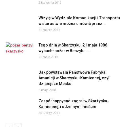
2 kwietnia 2019
Wizytę w Wydziale Komunikacji i Transportu
w starostwie można umówić przez...
21 marca 2017
Tego dnia w Skarżysku: 21 maja 1986
wybuchł pożar w Benzylu....
21 maja 2019
Jak powstawała Państwowa Fabryka
Amunicji w Skarżysku-Kamiennej, czyli
dzisiejsze Mesko
5 maja 2018
Zespół happysad zagrał w Skarżysku-
Kamiennej, rodzinnym mieście
26 lutego 2017