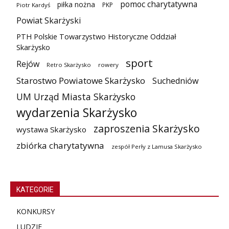
pomoc charytatywna
piłka nożna
PKP
Piotr Kardyś
Powiat Skarżyski
PTH Polskie Towarzystwo Historyczne Oddział
Skarżysko
sport
Rejów
Retro Skarżysko
rowery
Starostwo Powiatowe Skarżysko
Suchedniów
UM Urząd Miasta Skarżysko
wydarzenia Skarżysko
zaproszenia Skarżysko
wystawa Skarżysko
zbiórka charytatywna
zespół Perły z Lamusa Skarżysko
KATEGORIE
KONKURSY
LUDZIE