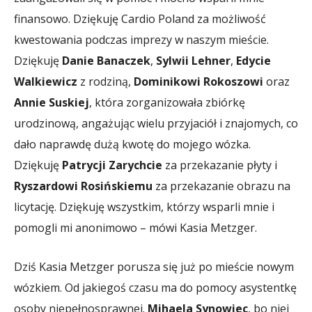
finansowo. Dziękuję Cardio Poland za możliwość
kwestowania podczas imprezy w naszym mieście.
Dziękuję
Danie Banaczek
,
Sylwii Lehner
,
Edycie
Walkiewicz
z rodziną,
Dominikowi Rokoszowi
oraz
Annie Suskiej
, która zorganizowała zbiórkę
urodzinową, angażując wielu przyjaciół i znajomych, co
dało naprawdę dużą kwotę do mojego wózka.
Dziękuję
Patrycji Zarychcie
za przekazanie płyty i
Ryszardowi Rosińskiemu
za przekazanie obrazu na
licytację. Dziękuję wszystkim, którzy wsparli mnie i
pomogli mi anonimowo – mówi Kasia Metzger.
Dziś Kasia Metzger porusza się już po mieście nowym
wózkiem. Od jakiegoś czasu ma do pomocy asystentkę
osoby niepełnosprawnej.
Mihaela Synowiec
, bo niej