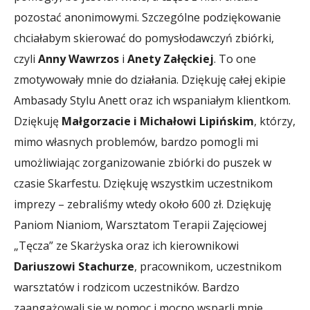
pozostać anonimowymi. Szczególne podziękowanie
chciałabym skierować do pomysłodawczyń zbiórki,
czyli
Anny Wawrzos
i
Anety Załęckiej
. To one
zmotywowały mnie do działania. Dziękuję całej ekipie
Ambasady Stylu Anett oraz ich wspaniałym klientkom.
Dziękuję
Małgorzacie i Michałowi Lipińskim
, którzy,
mimo własnych problemów, bardzo pomogli mi
umożliwiając zorganizowanie zbiórki do puszek w
czasie Skarfestu. Dziękuję wszystkim uczestnikom
imprezy – zebraliśmy wtedy około 600 zł. Dziękuję
Paniom Nianiom, Warsztatom Terapii Zajęciowej
„Tęcza” ze Skarżyska oraz ich kierownikowi
Dariuszowi Stachurze
, pracownikom, uczestnikom
warsztatów i rodzicom uczestników. Bardzo
zaangażowali się w pomoc i mocno wsparli mnie