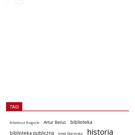
TAGI
biblioteka
Artur Berus
Arkadiusz Bogucki
historia
biblioteka publiczna
biegi Skarżysko