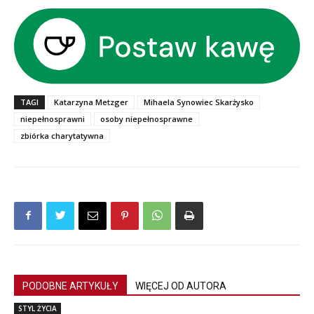
TAGI
Katarzyna Metzger
Mihaela Synowiec Skarżysko
niepełnosprawni
osoby niepełnosprawne
zbiórka charytatywna
PODOBNE ARTYKUŁY
WIĘCEJ OD AUTORA
STYL ŻYCIA