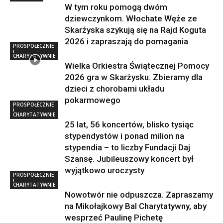
W tym roku pomogą dwóm
dziewczynkom. Włochate Węże ze
Skarżyska szykują się na Rajd Koguta
2026 i zapraszają do pomagania
PROSPOŁECZNIE
i
CHARYTATYWNIE
Wielka Orkiestra Świątecznej Pomocy
2026 gra w Skarżysku. Zbieramy dla
dzieci z chorobami układu
pokarmowego
PROSPOŁECZNIE
i
CHARYTATYWNIE
25 lat, 56 koncertów, blisko tysiąc
stypendystów i ponad milion na
stypendia – to liczby Fundacji Daj
Szansę. Jubileuszowy koncert był
wyjątkowo uroczysty
PROSPOŁECZNIE
i
CHARYTATYWNIE
Nowotwór nie odpuszcza. Zapraszamy
na Mikołajkowy Bal Charytatywny, aby
wesprzeć Paulinę Pichetę