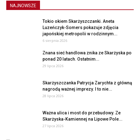
NAJNOWSZE
Tokio okiem Skarżyszczanki. Aneta
Luzeńczyk-Somers pokazuje zdjęcia
japońskiej metropolii w rodzinnym...
6 sierpnia 2026
Znana sieć handlowa znika ze Skarżyska po
ponad 20 latach. Ostatnim...
29 lipca 2026
Skarżyszczanka Patrycja Zarychta z główną
nagrodą ważnej imprezy. I to nie...
28 lipca 2026
Ważna ulica i most do przebudowy. Ze
Skarżyska-Kamiennej na Lipowe Pole...
27 lipca 2026