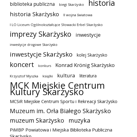
historia
biblioteka publiczna
biegi Skarżysko
historia Skarżysko
II wojna światowa
I LO Liceum Ogólnokształcące Słowacki Erbel Skarżysko
imprezy Skarżysko
inwestycje
inwestycje drogowe Skarżysko
inwestycje Skarżysko
kolej Skarżysko
koncert
Konrad Krönig Skarżysko
konkurs
kultura
literatura
Krzysztof Myszka
książki
MCK Miejskie Centrum
Kultury Skarżysko
MCSiR Miejskie Centrum Sportu i Rekreacji Skarżysko
Muzeum im. Orła Białego Skarżysko
muzeum Skarżysko
muzyka
PiMBP Powiatowa i Miejska Biblioteka Publiczna
Skarżysko