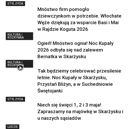
STYL ŻYCIA
Mnóstwo firm pomogło
dziewczynkom w potrzebie. Włochate
Węże dziękują za wsparcie Basi i Mai
w Rajdzie Koguta 2026
KULTURA i
ROZRYWKA
Ogień! Mnóstwo ognia! Noc Kupały
2026 odbyła się nad zalewem
Bernatka w Skarżysku
KULTURA i
ROZRYWKA
Tak będziemy celebrować przesilenie
letnie. Noc Kupały w Skarżysku,
Przystań Bliżyn, a w Suchedniowie
Świętojanki
STYL ŻYCIA
Niech się święci 1, 2 i 3 maja!
Zapraszamy na majówkę w Skarżysku i
u naszych sąsiadów
LUDZIE