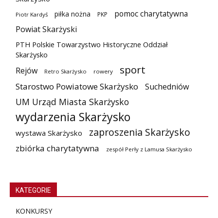
pomoc charytatywna
piłka nożna
PKP
Piotr Kardyś
Powiat Skarżyski
PTH Polskie Towarzystwo Historyczne Oddział
Skarżysko
sport
Rejów
Retro Skarżysko
rowery
Starostwo Powiatowe Skarżysko
Suchedniów
UM Urząd Miasta Skarżysko
wydarzenia Skarżysko
zaproszenia Skarżysko
wystawa Skarżysko
zbiórka charytatywna
zespół Perły z Lamusa Skarżysko
KATEGORIE
KONKURSY