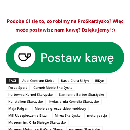
Podoba Ci się to, co robimy na ProSkarżysko? Więc
może postawisz nam kawę? Dziękujemy! :)
TAGI
Audi Centrum Kielce
Basia Ciura Bliżyn
Bliżyn
Forza Sport
Gameb Meble Skarżysko
hurtownia Kornel Skarżysko
Kamienna Barber Skarżysko
Konstalkon Skarżysko
Kwiaciarnia Kornelia Skarżysko
Maja Pałgan
Meble za grosze sklep meblowy
MiK Ubezpieczenia Bliżyn
Mirex Skarżysko
motoryzacja
Muzeum im. Orła Białego Skarżysko
Muzeum Motoryzacji Wena Oława
muzeum Skarżysko