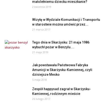
małoletniemu dziecku mieszkanie?
2 kwietnia 2019
Wizytę w Wydziale Komunikacji i Transportu
w starostwie można umówić przez...
21 marca 2017
Tego dnia w Skarżysku: 21 maja 1986
wybuchł pożar w Benzylu....
21 maja 2019
Jak powstawała Państwowa Fabryka
Amunicji w Skarżysku-Kamiennej, czyli
dzisiejsze Mesko
5 maja 2018
Zespół happysad zagrał w Skarżysku-
Kamiennej, rodzinnym mieście
26 lutego 2017