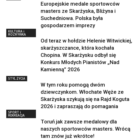
Europejskie medale sportowców
masters ze Skarżyska, Bliżyna i
Suchedniowa. Polska była
gospodarzem imprezy
KULTURA i
ROZRYWKA
Od teraz w hołdzie Helenie Witwickiej,
skarżyszczance, która kochała
Chopina. W Skarżysku odbył się
Konkurs Młodych Pianistów „Nad
Kamienną” 2026
STYL ŻYCIA
W tym roku pomogą dwóm
dziewczynkom. Włochate Węże ze
Skarżyska szykują się na Rajd Koguta
2026 i zapraszają do pomagania
SPORT i
REKREACJA
Toruń jak zawsze medalowy dla
naszych sportowców masters. Wrócą
tam znów już wkrótce!