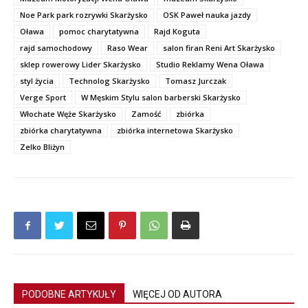
Noe Park park rozrywki Skarżysko
OSK Paweł nauka jazdy
Oława
pomoc charytatywna
Rajd Koguta
rajd samochodowy
Raso Wear
salon firan Reni Art Skarżysko
sklep rowerowy Lider Skarżysko
Studio Reklamy Wena Oława
styl życia
Technolog Skarżysko
Tomasz Jurczak
Verge Sport
W Męskim Stylu salon barberski Skarżysko
Włochate Węże Skarżysko
Zamość
zbiórka
zbiórka charytatywna
zbiórka internetowa Skarżysko
Zelko Bliżyn
PODOBNE ARTYKUŁY
WIĘCEJ OD AUTORA