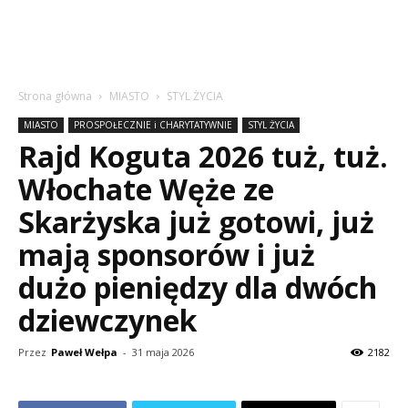
Strona główna
MIASTO
STYL ŻYCIA
MIASTO
PROSPOŁECZNIE i CHARYTATYWNIE
STYL ŻYCIA
Rajd Koguta 2026 tuż, tuż.
Włochate Węże ze
Skarżyska już gotowi, już
mają sponsorów i już
dużo pieniędzy dla dwóch
dziewczynek
Przez
Paweł Wełpa
-
31 maja 2026
2182