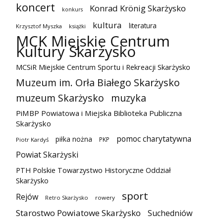
koncert
Konrad Krönig Skarżysko
konkurs
kultura
literatura
Krzysztof Myszka
książki
MCK Miejskie Centrum
Kultury Skarżysko
MCSiR Miejskie Centrum Sportu i Rekreacji Skarżysko
Muzeum im. Orła Białego Skarżysko
muzeum Skarżysko
muzyka
PiMBP Powiatowa i Miejska Biblioteka Publiczna
Skarżysko
pomoc charytatywna
piłka nożna
PKP
Piotr Kardyś
Powiat Skarżyski
PTH Polskie Towarzystwo Historyczne Oddział
Skarżysko
sport
Rejów
Retro Skarżysko
rowery
Starostwo Powiatowe Skarżysko
Suchedniów