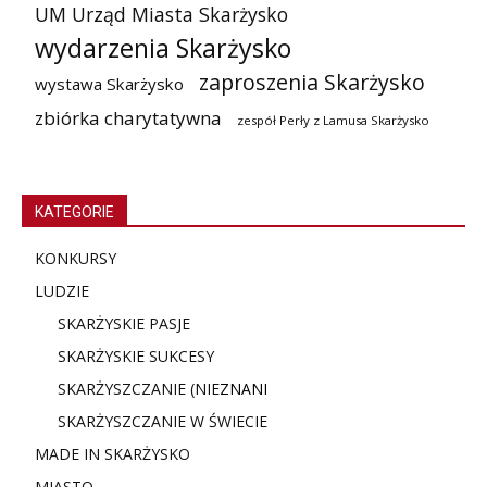
UM Urząd Miasta Skarżysko
wydarzenia Skarżysko
zaproszenia Skarżysko
wystawa Skarżysko
zbiórka charytatywna
zespół Perły z Lamusa Skarżysko
KATEGORIE
KONKURSY
LUDZIE
SKARŻYSKIE PASJE
SKARŻYSKIE SUKCESY
SKARŻYSZCZANIE (NIE
ZNANI
SKARŻYSZCZANIE W ŚWIECIE
MADE IN SKARŻYSKO
MIASTO