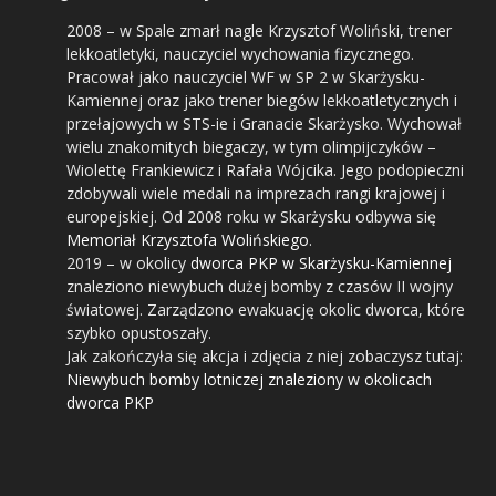
2008
– w Spale zmarł nagle Krzysztof Woliński, trener
lekkoatletyki, nauczyciel wychowania fizycznego.
Pracował jako nauczyciel WF w SP 2 w Skarżysku-
Kamiennej oraz jako trener biegów lekkoatletycznych i
przełajowych w STS-ie i Granacie Skarżysko. Wychował
wielu znakomitych biegaczy, w tym olimpijczyków –
Wiolettę Frankiewicz i Rafała Wójcika. Jego podopieczni
zdobywali wiele medali na imprezach rangi krajowej i
europejskiej. Od 2008 roku w Skarżysku odbywa się
Memoriał Krzysztofa Wolińskiego
.
2019
– w okolicy
dworca PKP w Skarżysku-Kamiennej
znaleziono niewybuch dużej bomby z czasów II wojny
światowej. Zarządzono ewakuację okolic dworca, które
szybko opustoszały.
Jak zakończyła się akcja i zdjęcia z niej zobaczysz tutaj:
Niewybuch bomby lotniczej znaleziony w okolicach
dworca PKP