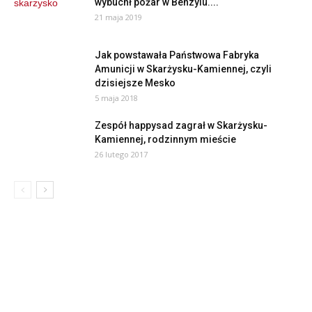
wybuchł pożar w Benzylu....
21 maja 2019
Jak powstawała Państwowa Fabryka
Amunicji w Skarżysku-Kamiennej, czyli
dzisiejsze Mesko
5 maja 2018
Zespół happysad zagrał w Skarżysku-
Kamiennej, rodzinnym mieście
26 lutego 2017