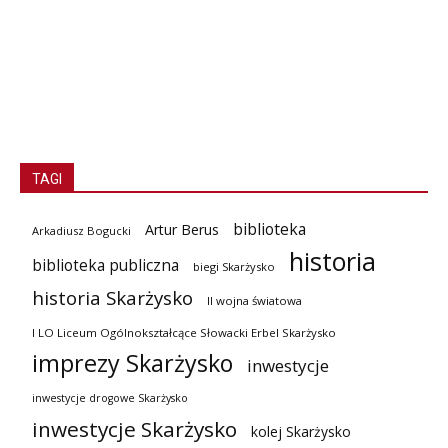
TAGI
biblioteka
Artur Berus
Arkadiusz Bogucki
historia
biblioteka publiczna
biegi Skarżysko
historia Skarżysko
II wojna światowa
I LO Liceum Ogólnokształcące Słowacki Erbel Skarżysko
imprezy Skarżysko
inwestycje
inwestycje drogowe Skarżysko
inwestycje Skarżysko
kolej Skarżysko