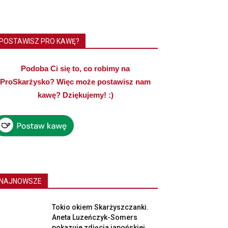
POSTAWISZ PRO KAWĘ?
Podoba Ci się to, co robimy na
ProSkarżysko? Więc może postawisz nam
kawę? Dziękujemy! :)
NAJNOWSZE
Tokio okiem Skarżyszczanki.
Aneta Luzeńczyk-Somers
pokazuje zdjęcia japońskiej