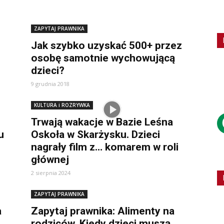
ZAPYTAJ PRAWNIKA
Jak szybko uzyskać 500+ przez
osobę samotnie wychowującą
dzieci?
9 grudnia 2018
KULTURA i ROZRYWKA
Trwają wakacje w Bazie Leśna
u
Oskoła w Skarżysku. Dzieci
nagrały film z… komarem w roli
głównej
2 sierpnia 2024
ZAPYTAJ PRAWNIKA
a
Zapytaj prawnika: Alimenty na
rodziców. Kiedy dzieci muszą