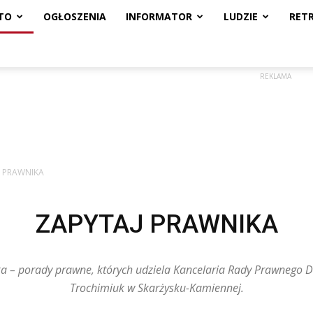
TO
OGŁOSZENIA
INFORMATOR
LUDZIE
RET
REKLAMA
J PRAWNIKA
ZAPYTAJ PRAWNIKA
ka – porady prawne, których udziela Kancelaria Rady Prawnego
Trochimiuk w Skarżysku-Kamiennej.