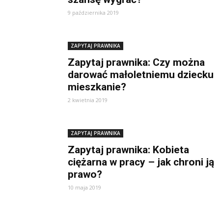
9 października 2019
ZAPYTAJ PRAWNIKA
Zapytaj prawnika: Czy można
darować małoletniemu dziecku
mieszkanie?
2 kwietnia 2019
ZAPYTAJ PRAWNIKA
Zapytaj prawnika: Kobieta
ciężarna w pracy – jak chroni ją
prawo?
10 maja 2019