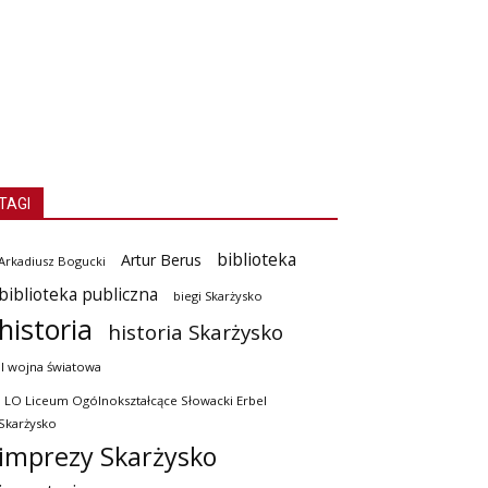
TAGI
biblioteka
Artur Berus
Arkadiusz Bogucki
biblioteka publiczna
biegi Skarżysko
historia
historia Skarżysko
II wojna światowa
I LO Liceum Ogólnokształcące Słowacki Erbel
Skarżysko
imprezy Skarżysko