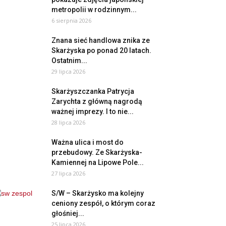
metropolii w rodzinnym...
6 sierpnia 2026
Znana sieć handlowa znika ze
Skarżyska po ponad 20 latach.
Ostatnim...
29 lipca 2026
Skarżyszczanka Patrycja
Zarychta z główną nagrodą
ważnej imprezy. I to nie...
28 lipca 2026
Ważna ulica i most do
przebudowy. Ze Skarżyska-
Kamiennej na Lipowe Pole...
27 lipca 2026
S/W – Skarżysko ma kolejny
ceniony zespół, o którym coraz
głośniej...
25 lipca 2026