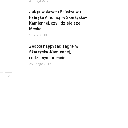
21 maja 2019
Jak powstawała Państwowa
Fabryka Amunicji w Skarżysku-
Kamiennej, czyli dzisiejsze
Mesko
5 maja 2018
Zespół happysad zagrał w
Skarżysku-Kamiennej,
rodzinnym mieście
26 lutego 2017