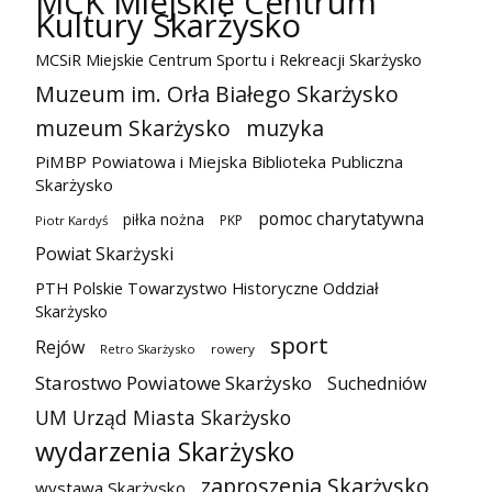
MCK Miejskie Centrum
Kultury Skarżysko
MCSiR Miejskie Centrum Sportu i Rekreacji Skarżysko
Muzeum im. Orła Białego Skarżysko
muzeum Skarżysko
muzyka
PiMBP Powiatowa i Miejska Biblioteka Publiczna
Skarżysko
pomoc charytatywna
piłka nożna
PKP
Piotr Kardyś
Powiat Skarżyski
PTH Polskie Towarzystwo Historyczne Oddział
Skarżysko
sport
Rejów
Retro Skarżysko
rowery
Starostwo Powiatowe Skarżysko
Suchedniów
UM Urząd Miasta Skarżysko
wydarzenia Skarżysko
zaproszenia Skarżysko
wystawa Skarżysko