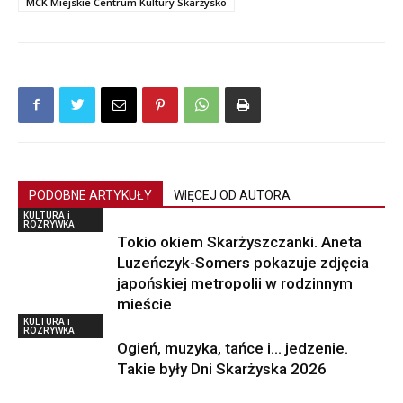
MCK Miejskie Centrum Kultury Skarżysko
PODOBNE ARTYKUŁY
WIĘCEJ OD AUTORA
KULTURA i
ROZRYWKA
Tokio okiem Skarżyszczanki. Aneta
Luzeńczyk-Somers pokazuje zdjęcia
japońskiej metropolii w rodzinnym
mieście
KULTURA i
ROZRYWKA
Ogień, muzyka, tańce i… jedzenie.
Takie były Dni Skarżyska 2026