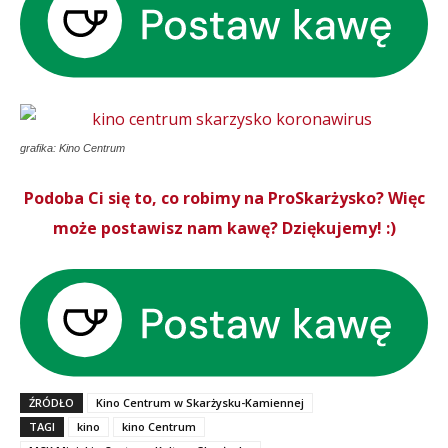
grafika: Kino Centrum
Podoba Ci się to, co robimy na ProSkarżysko? Więc
może postawisz nam kawę? Dziękujemy! :)
ŹRÓDŁO
Kino Centrum w Skarżysku-Kamiennej
TAGI
kino
kino Centrum