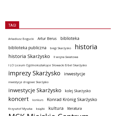
TAGI
biblioteka
Artur Berus
Arkadiusz Bogucki
historia
biblioteka publiczna
biegi Skarżysko
historia Skarżysko
II wojna światowa
I LO Liceum Ogólnokształcące Słowacki Erbel Skarżysko
imprezy Skarżysko
inwestycje
inwestycje drogowe Skarżysko
inwestycje Skarżysko
kolej Skarżysko
koncert
Konrad Krönig Skarżysko
konkurs
kultura
literatura
Krzysztof Myszka
książki