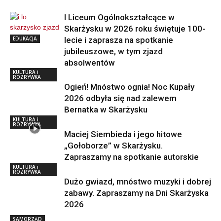
I Liceum Ogólnokształcące w
Skarżysku w 2026 roku świętuje 100-
EDUKACJA
lecie i zaprasza na spotkanie
jubileuszowe, w tym zjazd
absolwentów
KULTURA i
ROZRYWKA
Ogień! Mnóstwo ognia! Noc Kupały
2026 odbyła się nad zalewem
Bernatka w Skarżysku
KULTURA i
ROZRYWKA
Maciej Siembieda i jego hitowe
„Gołoborze” w Skarżysku.
Zapraszamy na spotkanie autorskie
KULTURA i
ROZRYWKA
Dużo gwiazd, mnóstwo muzyki i dobrej
zabawy. Zapraszamy na Dni Skarżyska
2026
SAMORZĄD