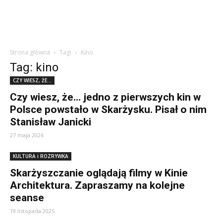
Strona główna
Tagi
Kino
Tag: kino
CZY WIESZ, ŻE...
Czy wiesz, że… jedno z pierwszych kin w
Polsce powstało w Skarżysku. Pisał o nim
Stanisław Janicki
27 maja 2026
KULTURA i ROZRYWKA
Skarżyszczanie oglądają filmy w Kinie
Architektura. Zapraszamy na kolejne
seanse
19 listopada 2025