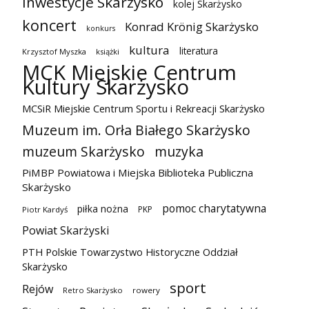
inwestycje Skarżysko
kolej Skarżysko
koncert
Konrad Krönig Skarżysko
konkurs
kultura
literatura
Krzysztof Myszka
książki
MCK Miejskie Centrum
Kultury Skarżysko
MCSiR Miejskie Centrum Sportu i Rekreacji Skarżysko
Muzeum im. Orła Białego Skarżysko
muzeum Skarżysko
muzyka
PiMBP Powiatowa i Miejska Biblioteka Publiczna
Skarżysko
pomoc charytatywna
piłka nożna
PKP
Piotr Kardyś
Powiat Skarżyski
PTH Polskie Towarzystwo Historyczne Oddział
Skarżysko
sport
Rejów
Retro Skarżysko
rowery