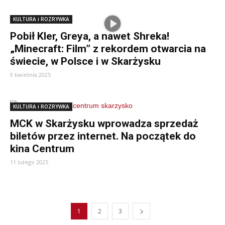
KULTURA i ROZRYWKA
Pobił Kler, Greya, a nawet Shreka!
„Minecraft: Film” z rekordem otwarcia na
świecie, w Polsce i w Skarżysku
9 kwietnia 2025
KULTURA i ROZRYWKA
MCK w Skarżysku wprowadza sprzedaż
biletów przez internet. Na początek do
kina Centrum
11 lutego 2025
1
2
3