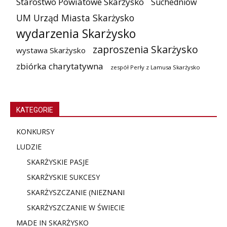
Starostwo Powiatowe Skarżysko
Suchedniów
UM Urząd Miasta Skarżysko
wydarzenia Skarżysko
zaproszenia Skarżysko
wystawa Skarżysko
zbiórka charytatywna
zespół Perły z Lamusa Skarżysko
KATEGORIE
KONKURSY
LUDZIE
SKARŻYSKIE PASJE
SKARŻYSKIE SUKCESY
SKARŻYSZCZANIE (NIE
ZNANI
SKARŻYSZCZANIE W ŚWIECIE
MADE IN SKARŻYSKO