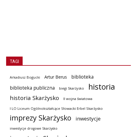
TAGI
biblioteka
Artur Berus
Arkadiusz Bogucki
historia
biblioteka publiczna
biegi Skarżysko
historia Skarżysko
II wojna światowa
I LO Liceum Ogólnokształcące Słowacki Erbel Skarżysko
imprezy Skarżysko
inwestycje
inwestycje drogowe Skarżysko