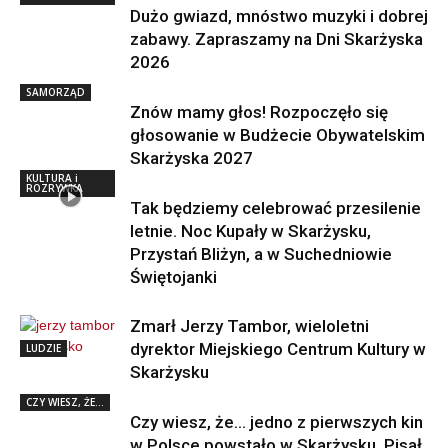
Dużo gwiazd, mnóstwo muzyki i dobrej
zabawy. Zapraszamy na Dni Skarżyska
2026
SAMORZĄD
Znów mamy głos! Rozpoczęło się
głosowanie w Budżecie Obywatelskim
Skarżyska 2027
KULTURA i
ROZRYWKA
Tak będziemy celebrować przesilenie
letnie. Noc Kupały w Skarżysku,
Przystań Bliżyn, a w Suchedniowie
Świętojanki
Zmarł Jerzy Tambor, wieloletni
dyrektor Miejskiego Centrum Kultury w
LUDZIE
Skarżysku
CZY WIESZ, ŻE...
Czy wiesz, że… jedno z pierwszych kin
w Polsce powstało w Skarżysku. Pisał