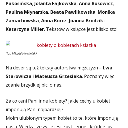
Pakosińska
,
Jolanta Fajkowska
,
Anna Rusowicz
,
Paulina Młynarska
,
Beata Pawlikowska
,
Monika
Zamachowska
,
Anna Korcz
,
Joanna Brodzik
i
Katarzyna Miller
. Tekstów w książce jest blisko sto!
(fot. Mikołaj Kwaśniak)
Na deser są też teksty autorstwa mężczyzn –
Lwa
Starowicza
i
Mateusza Grzesiaka
. Poznamy więc
zdanie brzydkiej płci o nas.
Za co ceni Pani inne kobiety? Jakie cechy u kobiet
imponują Pani najbardziej?
Moim ulubionym typem kobiet to te, które imponują
pasją. Wiedzą, że życie jest zbyt cenne i krótkie, by