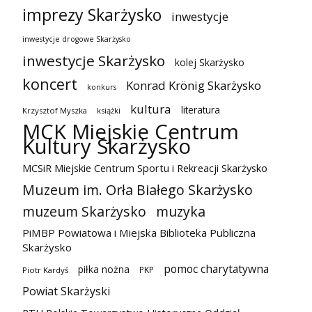
imprezy Skarżysko
inwestycje
inwestycje drogowe Skarżysko
inwestycje Skarżysko
kolej Skarżysko
koncert
Konrad Krönig Skarżysko
konkurs
kultura
literatura
Krzysztof Myszka
książki
MCK Miejskie Centrum
Kultury Skarżysko
MCSiR Miejskie Centrum Sportu i Rekreacji Skarżysko
Muzeum im. Orła Białego Skarżysko
muzeum Skarżysko
muzyka
PiMBP Powiatowa i Miejska Biblioteka Publiczna
Skarżysko
pomoc charytatywna
piłka nożna
PKP
Piotr Kardyś
Powiat Skarżyski