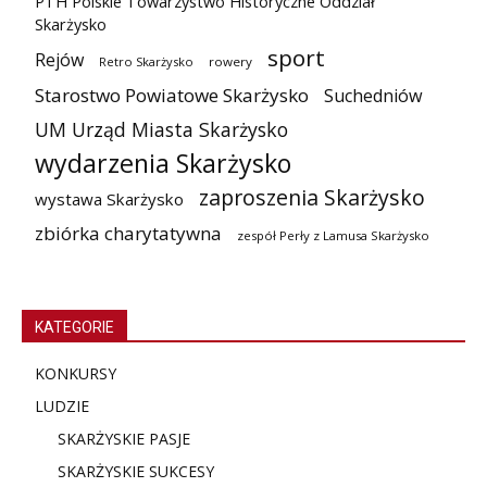
PTH Polskie Towarzystwo Historyczne Oddział
Skarżysko
sport
Rejów
Retro Skarżysko
rowery
Starostwo Powiatowe Skarżysko
Suchedniów
UM Urząd Miasta Skarżysko
wydarzenia Skarżysko
zaproszenia Skarżysko
wystawa Skarżysko
zbiórka charytatywna
zespół Perły z Lamusa Skarżysko
KATEGORIE
KONKURSY
LUDZIE
SKARŻYSKIE PASJE
SKARŻYSKIE SUKCESY