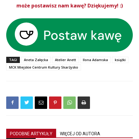
może postawisz nam kawę? Dziękujemy! :)
TAGI
Aneta Załęcka
Atelier Anett
Ilona Adamska
książki
MCK Miejskie Centrum Kultury Skarżysko
PODOBNE ARTYKUŁY
WIĘCEJ OD AUTORA