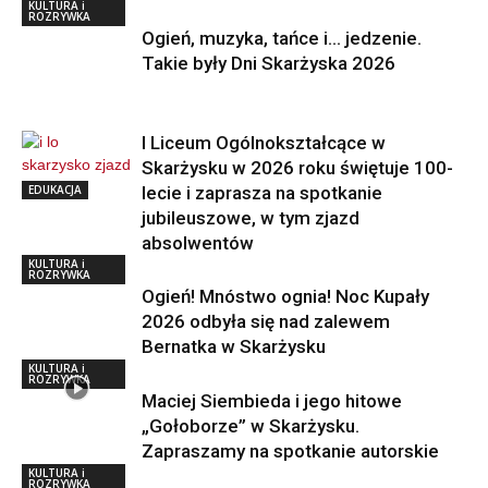
KULTURA i
ROZRYWKA
Ogień, muzyka, tańce i… jedzenie.
Takie były Dni Skarżyska 2026
I Liceum Ogólnokształcące w
Skarżysku w 2026 roku świętuje 100-
EDUKACJA
lecie i zaprasza na spotkanie
jubileuszowe, w tym zjazd
absolwentów
KULTURA i
ROZRYWKA
Ogień! Mnóstwo ognia! Noc Kupały
2026 odbyła się nad zalewem
Bernatka w Skarżysku
KULTURA i
ROZRYWKA
Maciej Siembieda i jego hitowe
„Gołoborze” w Skarżysku.
Zapraszamy na spotkanie autorskie
KULTURA i
ROZRYWKA