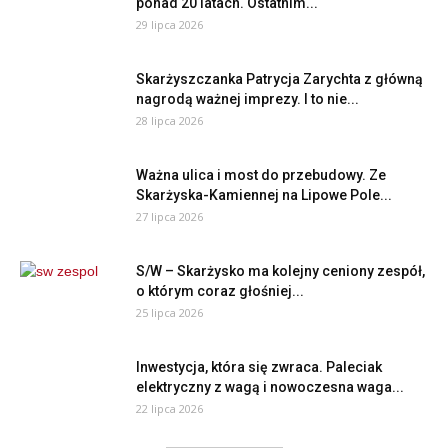
ponad 20 latach. Ostatnim...
29 lipca 2026
Skarżyszczanka Patrycja Zarychta z główną
nagrodą ważnej imprezy. I to nie...
28 lipca 2026
Ważna ulica i most do przebudowy. Ze
Skarżyska-Kamiennej na Lipowe Pole...
27 lipca 2026
S/W – Skarżysko ma kolejny ceniony zespół,
o którym coraz głośniej...
25 lipca 2026
Inwestycja, która się zwraca. Paleciak
elektryczny z wagą i nowoczesna waga...
22 lipca 2026