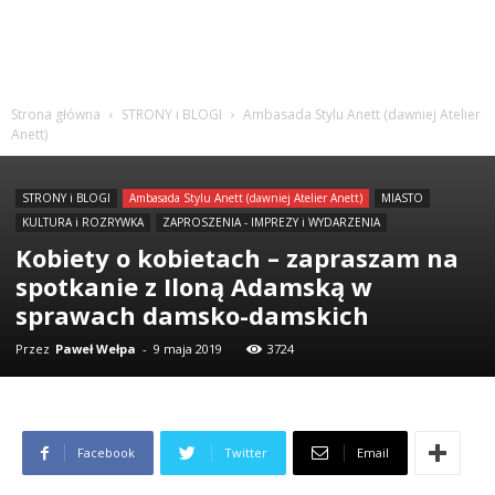
Strona główna
STRONY i BLOGI
Ambasada Stylu Anett (dawniej Atelier
Anett)
STRONY i BLOGI
Ambasada Stylu Anett (dawniej Atelier Anett)
MIASTO
KULTURA i ROZRYWKA
ZAPROSZENIA - IMPREZY i WYDARZENIA
Kobiety o kobietach – zapraszam na
spotkanie z Iloną Adamską w
sprawach damsko-damskich
Przez
Paweł Wełpa
-
9 maja 2019
3724
Facebook
Twitter
Email