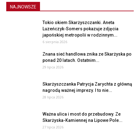
NAJNOWSZE
Tokio okiem Skarżyszczanki. Aneta
Luzeńczyk-Somers pokazuje zdjęcia
japońskiej metropolii w rodzinnym...
6 sierpnia 2026
Znana sieć handlowa znika ze Skarżyska po
ponad 20 latach. Ostatnim...
29 lipca 2026
Skarżyszczanka Patrycja Zarychta z główną
nagrodą ważnej imprezy. I to nie...
28 lipca 2026
Ważna ulica i most do przebudowy. Ze
Skarżyska-Kamiennej na Lipowe Pole...
27 lipca 2026