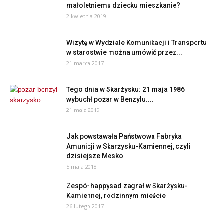
małoletniemu dziecku mieszkanie?
2 kwietnia 2019
Wizytę w Wydziale Komunikacji i Transportu
w starostwie można umówić przez...
21 marca 2017
Tego dnia w Skarżysku: 21 maja 1986
wybuchł pożar w Benzylu....
21 maja 2019
Jak powstawała Państwowa Fabryka
Amunicji w Skarżysku-Kamiennej, czyli
dzisiejsze Mesko
5 maja 2018
Zespół happysad zagrał w Skarżysku-
Kamiennej, rodzinnym mieście
26 lutego 2017