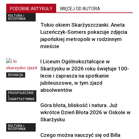
PODOBNE ARTYKUŁY
WIĘCEJ OD AUTORA
KULTURA i
ROZRYWKA
Tokio okiem Skarżyszczanki. Aneta
Luzeńczyk-Somers pokazuje zdjęcia
japońskiej metropolii w rodzinnym
mieście
I Liceum Ogólnokształcące w
Skarżysku w 2026 roku świętuje 100-
EDUKACJA
lecie i zaprasza na spotkanie
jubileuszowe, w tym zjazd
absolwentów
PROSPOŁECZNIE
i
CHARYTATYWNIE
Góra błota, bliskość i natura. Już
wkrótce Dzień Błota 2026 w Oskole w
Skarżysku
KULTURA i
ROZRYWKA
Czego można nauczyć się od Billa