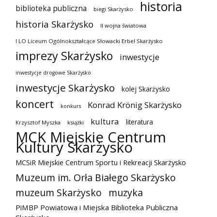
historia
biblioteka publiczna
biegi Skarżysko
historia Skarżysko
II wojna światowa
I LO Liceum Ogólnokształcące Słowacki Erbel Skarżysko
imprezy Skarżysko
inwestycje
inwestycje drogowe Skarżysko
inwestycje Skarżysko
kolej Skarżysko
koncert
Konrad Krönig Skarżysko
konkurs
kultura
literatura
Krzysztof Myszka
książki
MCK Miejskie Centrum
Kultury Skarżysko
MCSiR Miejskie Centrum Sportu i Rekreacji Skarżysko
Muzeum im. Orła Białego Skarżysko
muzeum Skarżysko
muzyka
PiMBP Powiatowa i Miejska Biblioteka Publiczna