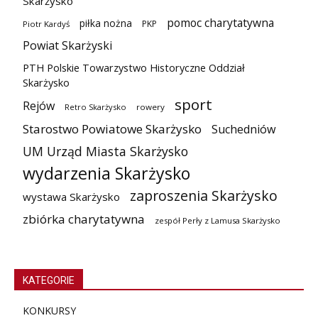
Skarżysko
pomoc charytatywna
piłka nożna
PKP
Piotr Kardyś
Powiat Skarżyski
PTH Polskie Towarzystwo Historyczne Oddział
Skarżysko
sport
Rejów
Retro Skarżysko
rowery
Starostwo Powiatowe Skarżysko
Suchedniów
UM Urząd Miasta Skarżysko
wydarzenia Skarżysko
zaproszenia Skarżysko
wystawa Skarżysko
zbiórka charytatywna
zespół Perły z Lamusa Skarżysko
KATEGORIE
KONKURSY