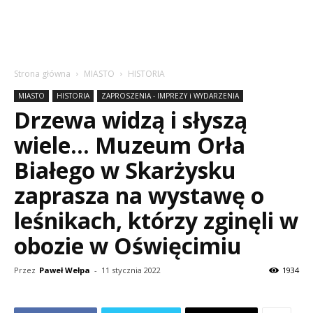
Strona główna
MIASTO
HISTORIA
MIASTO
HISTORIA
ZAPROSZENIA - IMPREZY i WYDARZENIA
Drzewa widzą i słyszą
wiele… Muzeum Orła
Białego w Skarżysku
zaprasza na wystawę o
leśnikach, którzy zginęli w
obozie w Oświęcimiu
Przez
Paweł Wełpa
-
11 stycznia 2022
1934