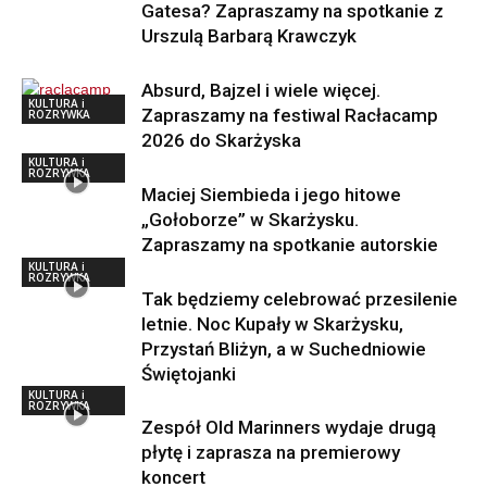
Gatesa? Zapraszamy na spotkanie z
Urszulą Barbarą Krawczyk
Absurd, Bajzel i wiele więcej.
KULTURA i
Zapraszamy na festiwal Racłacamp
ROZRYWKA
2026 do Skarżyska
KULTURA i
ROZRYWKA
Maciej Siembieda i jego hitowe
„Gołoborze” w Skarżysku.
Zapraszamy na spotkanie autorskie
KULTURA i
ROZRYWKA
Tak będziemy celebrować przesilenie
letnie. Noc Kupały w Skarżysku,
Przystań Bliżyn, a w Suchedniowie
Świętojanki
KULTURA i
ROZRYWKA
Zespół Old Marinners wydaje drugą
płytę i zaprasza na premierowy
koncert