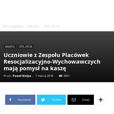
Strona główna
MIASTO
STYL ŻYCIA
MIASTO
STYL ŻYCIA
Uczniowie z Zespołu Placówek
Resocjalizacyjno-Wychowawczych
mają pomysł na kaszę
Przez
Paweł Wełpa
-
7 marca 2018
3001
Facebook
Twitter
Email