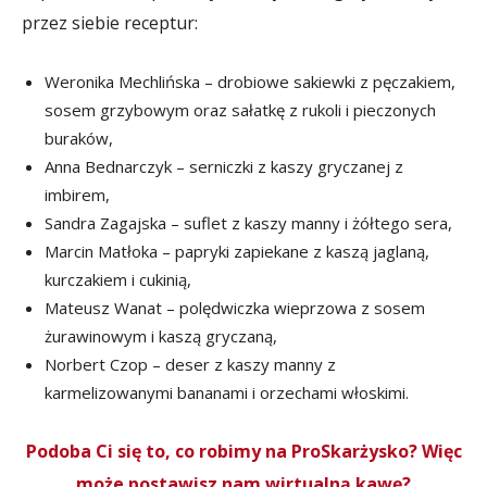
przez siebie receptur:
Weronika Mechlińska – drobiowe sakiewki z pęczakiem,
sosem grzybowym oraz sałatkę z rukoli i pieczonych
buraków,
Anna Bednarczyk – serniczki z kaszy gryczanej z
imbirem,
Sandra Zagajska – suflet z kaszy manny i żółtego sera,
Marcin Matłoka – papryki zapiekane z kaszą jaglaną,
kurczakiem i cukinią,
Mateusz Wanat – polędwiczka wieprzowa z sosem
żurawinowym i kaszą gryczaną,
Norbert Czop – deser z kaszy manny z
karmelizowanymi bananami i orzechami włoskimi.
Podoba Ci się to, co robimy na ProSkarżysko? Więc
może postawisz nam wirtualną kawę?