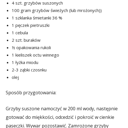
4 szt. grzybów suszonych
100 gram grzybów świeżych (lub mrożonych))
1 szklanka śmietanki 36 %
1 pęczek pietruszki
1 cebula
2 szt. buraków
½ opakowania rukoli
1 kieliszek octu winnego
1 łyżka miodu
2-3 ząbki czosnku
olej
Sposób przygotowania:
Grzyby suszone namoczyć w 200 ml wody, następnie
gotować do miękkości, odcedzić i pokroić w cienkie
paseczki. Wywar pozostawić. Zamrożone grzyby