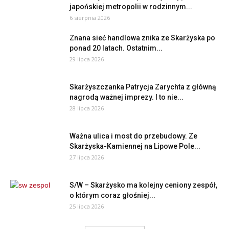
japońskiej metropolii w rodzinnym...
6 sierpnia 2026
Znana sieć handlowa znika ze Skarżyska po
ponad 20 latach. Ostatnim...
29 lipca 2026
Skarżyszczanka Patrycja Zarychta z główną
nagrodą ważnej imprezy. I to nie...
28 lipca 2026
Ważna ulica i most do przebudowy. Ze
Skarżyska-Kamiennej na Lipowe Pole...
27 lipca 2026
S/W – Skarżysko ma kolejny ceniony zespół,
o którym coraz głośniej...
25 lipca 2026