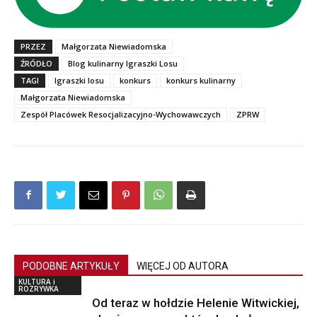
PRZEZ
Małgorzata Niewiadomska
ŹRÓDŁO
Blog kulinarny Igraszki Losu
TAGI
Igraszki losu
konkurs
konkurs kulinarny
Małgorzata Niewiadomska
Zespół Placówek Resocjalizacyjno-Wychowawczych
ZPRW
PODOBNE ARTYKUŁY
WIĘCEJ OD AUTORA
KULTURA i
ROZRYWKA
Od teraz w hołdzie Helenie Witwickiej,