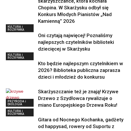
skarżyszczance, która kochała
Chopina. W Skarżysku odbył się
Konkurs Młodych Pianistów „Nad
Kamienną” 2026
KULTURA i
ROZRYWKA
Oni czytają najwięcej! Poznaliśmy
najlepszych czytelników biblioteki
dziecięcej w Skarżysku
KULTURA i
ROZRYWKA
Kto będzie najlepszym czytelnikiem w
2026? Biblioteka publiczna zaprasza
dzieci i młodzież do konkursu
Skarżyszczanie też je znają! Krzywe
Drzewo z Szydłowca rywalizuje o
PRZYRODA i
EKOLOGIA
miano Europejskiego Drzewa Roku!
KULTURA i
ROZRYWKA
Gitara od Nocnego Kochanka, gadżety
od happysad, rowery od Suportu z