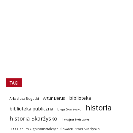
TAGI
biblioteka
Artur Berus
Arkadiusz Bogucki
historia
biblioteka publiczna
biegi Skarżysko
historia Skarżysko
II wojna światowa
I LO Liceum Ogólnokształcące Słowacki Erbel Skarżysko