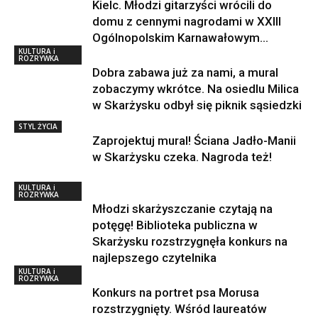
Kielc. Młodzi gitarzyści wrócili do
domu z cennymi nagrodami w XXIII
Ogólnopolskim Karnawałowym...
KULTURA i
ROZRYWKA
Dobra zabawa już za nami, a mural
zobaczymy wkrótce. Na osiedlu Milica
w Skarżysku odbył się piknik sąsiedzki
STYL ŻYCIA
Zaprojektuj mural! Ściana Jadło-Manii
w Skarżysku czeka. Nagroda też!
KULTURA i
ROZRYWKA
Młodzi skarżyszczanie czytają na
potęgę! Biblioteka publiczna w
Skarżysku rozstrzygnęła konkurs na
najlepszego czytelnika
KULTURA i
ROZRYWKA
Konkurs na portret psa Morusa
rozstrzygnięty. Wśród laureatów