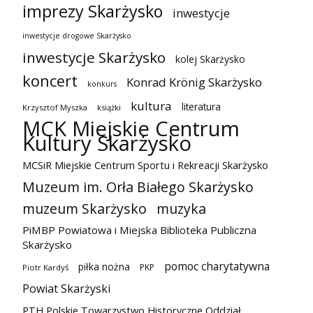
imprezy Skarżysko
inwestycje
inwestycje drogowe Skarżysko
inwestycje Skarżysko
kolej Skarżysko
koncert
Konrad Krönig Skarżysko
konkurs
kultura
literatura
Krzysztof Myszka
książki
MCK Miejskie Centrum
Kultury Skarżysko
MCSiR Miejskie Centrum Sportu i Rekreacji Skarżysko
Muzeum im. Orła Białego Skarżysko
muzeum Skarżysko
muzyka
PiMBP Powiatowa i Miejska Biblioteka Publiczna
Skarżysko
pomoc charytatywna
piłka nożna
PKP
Piotr Kardyś
Powiat Skarżyski
PTH Polskie Towarzystwo Historyczne Oddział