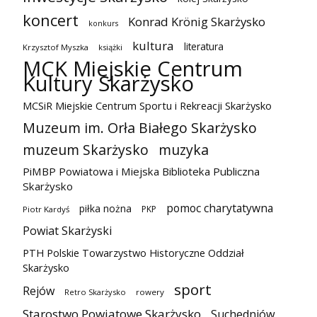
koncert
Konrad Krönig Skarżysko
konkurs
kultura
literatura
Krzysztof Myszka
książki
MCK Miejskie Centrum
Kultury Skarżysko
MCSiR Miejskie Centrum Sportu i Rekreacji Skarżysko
Muzeum im. Orła Białego Skarżysko
muzeum Skarżysko
muzyka
PiMBP Powiatowa i Miejska Biblioteka Publiczna
Skarżysko
pomoc charytatywna
piłka nożna
PKP
Piotr Kardyś
Powiat Skarżyski
PTH Polskie Towarzystwo Historyczne Oddział
Skarżysko
sport
Rejów
Retro Skarżysko
rowery
Starostwo Powiatowe Skarżysko
Suchedniów