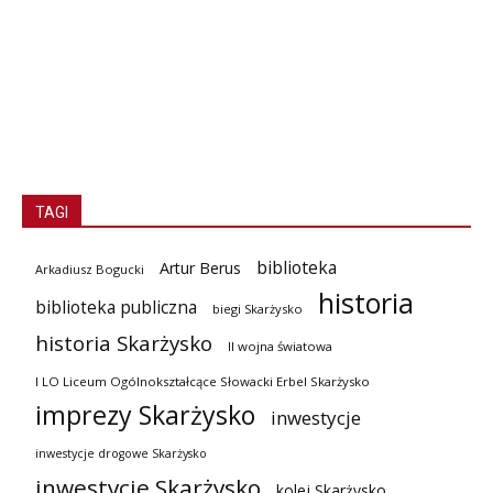
TAGI
biblioteka
Artur Berus
Arkadiusz Bogucki
historia
biblioteka publiczna
biegi Skarżysko
historia Skarżysko
II wojna światowa
I LO Liceum Ogólnokształcące Słowacki Erbel Skarżysko
imprezy Skarżysko
inwestycje
inwestycje drogowe Skarżysko
inwestycje Skarżysko
kolej Skarżysko