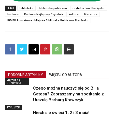
TAGI
biblioteka
biblioteka publiczna
czytelnictwo Skarżysko
konkurs
Konkurs Najlepszy Czytelnik
kultura
literatura
PiMBP Powiatowa i Miejska Biblioteka Publiczna Skarżysko
PODOBNE ARTYKUŁY
WIĘCEJ OD AUTORA
KULTURA i
ROZRYWKA
Czego można nauczyć się od Billa
Gatesa? Zapraszamy na spotkanie z
Urszulą Barbarą Krawczyk
STYL ŻYCIA
Niech się święci 1, 2 i 3 maja!