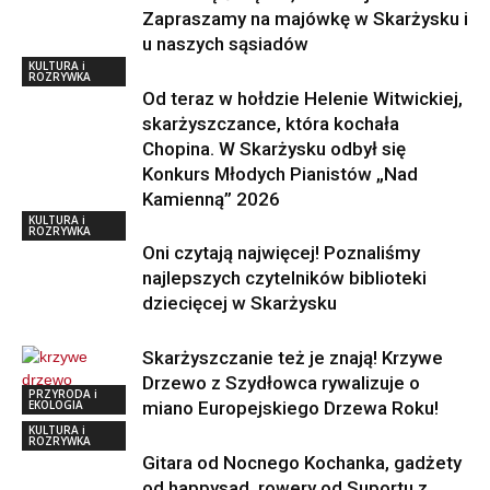
Zapraszamy na majówkę w Skarżysku i
u naszych sąsiadów
KULTURA i
ROZRYWKA
Od teraz w hołdzie Helenie Witwickiej,
skarżyszczance, która kochała
Chopina. W Skarżysku odbył się
Konkurs Młodych Pianistów „Nad
Kamienną” 2026
KULTURA i
ROZRYWKA
Oni czytają najwięcej! Poznaliśmy
najlepszych czytelników biblioteki
dziecięcej w Skarżysku
Skarżyszczanie też je znają! Krzywe
Drzewo z Szydłowca rywalizuje o
PRZYRODA i
EKOLOGIA
miano Europejskiego Drzewa Roku!
KULTURA i
ROZRYWKA
Gitara od Nocnego Kochanka, gadżety
od happysad, rowery od Suportu z