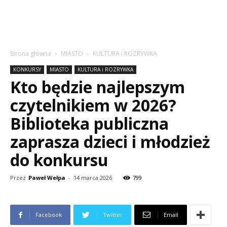
Strona główna
MIASTO
KULTURA i ROZRYWKA
KONKURSY
MIASTO
KULTURA i ROZRYWKA
Kto będzie najlepszym
czytelnikiem w 2026?
Biblioteka publiczna
zaprasza dzieci i młodzież
do konkursu
Przez
Paweł Wełpa
-
14 marca 2026
799
Facebook
Twitter
Email